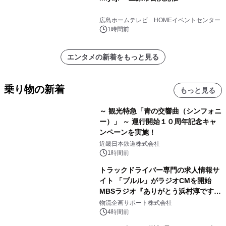
広島ホームテレビ HOMEイベントセンター
1時間前
エンタメの新着をもっと見る
乗り物の新着
もっと見る
～ 観光特急「青の交響曲（シンフォニ
ー）」 ～ 運行開始１０周年記念キャ
ンペーンを実施！
近畿日本鉄道株式会社
1時間前
トラックドライバー専門の求人情報サ
イト 「ブルル」がラジオCMを開始
MBSラジオ『ありがとう浜村淳です』
にて8月1日(土)より
物流企画サポート株式会社
4時間前