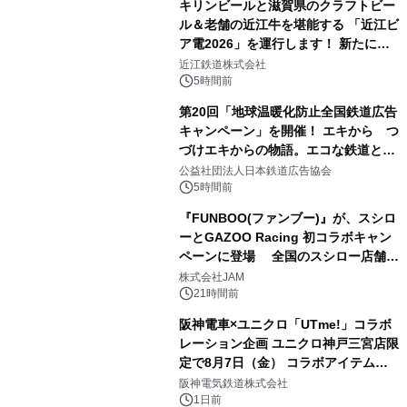
キリンビールと滋賀県のクラフトビー
ル＆老舗の近江牛を堪能する 「近江ビ
ア電2026」を運行します！ 新たに
「長濱浪漫ビール」が参加！キリン一
近江鉄道株式会社
番搾り飲み放題が復活！
5時間前
第20回「地球温暖化防止全国鉄道広告
キャンペーン」を開催！ エキから つ
づけエキからの物語。エコな鉄道とと
もに。
公益社団法人日本鉄道広告協会
5時間前
『FUNBOO(ファンブー)』が、スシロ
ーとGAZOO Racing 初コラボキャン
ペーンに登場 全国のスシロー店舗で
GR 4車種の FUNBOO(ミニカー)付き
株式会社JAM
メニューが展開されます
21時間前
阪神電車×ユニクロ「UTme!」コラボ
レーション企画 ユニクロ神戸三宮店限
定で8月7日（金） コラボアイテムが
発売決定！
阪神電気鉄道株式会社
1日前