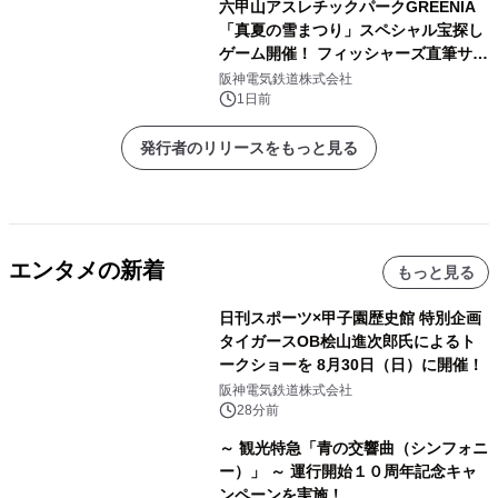
六甲山アスレチックパークGREENIA
「真夏の雪まつり」スペシャル宝探し
ゲーム開催！ フィッシャーズ直筆サイ
ン色紙など豪華景品が登場！
阪神電気鉄道株式会社
1日前
発行者のリリースをもっと見る
エンタメの新着
もっと見る
日刊スポーツ×甲子園歴史館 特別企画
タイガースOB桧山進次郎氏によるト
ークショーを 8月30日（日）に開催！
阪神電気鉄道株式会社
28分前
～ 観光特急「青の交響曲（シンフォニ
ー）」 ～ 運行開始１０周年記念キャ
ンペーンを実施！