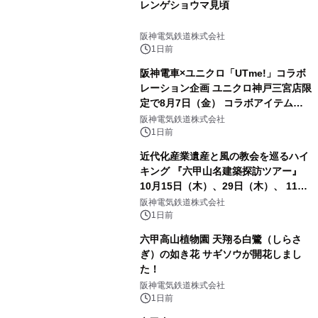
レンゲショウマ見頃
阪神電気鉄道株式会社
1日前
阪神電車×ユニクロ「UTme!」コラボ
レーション企画 ユニクロ神戸三宮店限
定で8月7日（金） コラボアイテムが
発売決定！
阪神電気鉄道株式会社
1日前
近代化産業遺産と風の教会を巡るハイ
キング 『六甲山名建築探訪ツアー』
10月15日（木）、29日（木）、 11月
5日（木）、12日（木）に開催！
阪神電気鉄道株式会社
1日前
六甲高山植物園 天翔る白鷺（しらさ
ぎ）の如き花 サギソウが開花しまし
た！
阪神電気鉄道株式会社
1日前