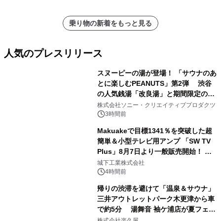
乗り物の新着をもっと見る
人気のプレスリリース
スヌーピーの湯が登場！ 「サウナのあ
とに楽しむPEANUTS」第2弾 渋谷
の人気銭湯「改良湯」と期間限定のコ
1
ラボレーション サウナイキタイコラ
株式会社ソニー・クリエイティブプロダクツ
ボグッズも発売決定！
3時間前
Makuakeで目標1341％を突破した超
簡単＆小型テレビ用アンプ 「SW TV
Plus」8月7日より一般販売開始！ ケ
2
ーブル1本つなぐだけ、テレビの音が
城下工業株式会社
ぐっと豊かに
4時間前
帰りの渋滞を避けて「温泉＆サウナ」
三井アウトレットパーク木更津から車
で約5分 湯舞音 袖ケ浦店が夏フェア
3
メニューを提供
株式会社楽久屋