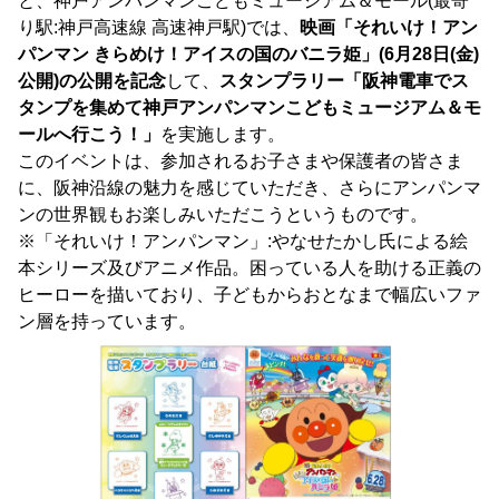
と、神戸アンパンマンこどもミュージアム＆モール(最寄
り駅:神戸高速線 高速神戸駅)では、
映画「それいけ！アン
パンマン きらめけ！アイスの国のバニラ姫」(6月28日(金)
公開)の公開を記念
して、
スタンプラリー「阪神電車でス
タンプを集めて神戸アンパンマンこどもミュージアム＆モ
ールへ行こう！」
を実施します。
このイベントは、参加されるお子さまや保護者の皆さま
に、阪神沿線の魅力を感じていただき、さらにアンパンマ
ンの世界観もお楽しみいただこうというものです。
※「それいけ！アンパンマン」:やなせたかし氏による絵
本シリーズ及びアニメ作品。困っている人を助ける正義の
ヒーローを描いており、子どもからおとなまで幅広いファ
ン層を持っています。