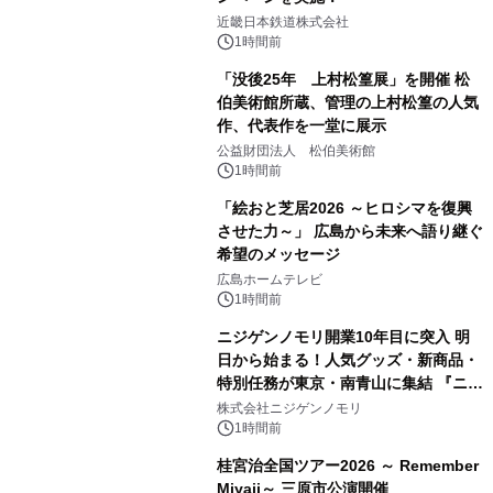
近畿日本鉄道株式会社
1時間前
「没後25年 上村松篁展」を開催 松
伯美術館所蔵、管理の上村松篁の人気
作、代表作を一堂に展示
公益財団法人 松伯美術館
1時間前
「絵おと芝居2026 ～ヒロシマを復興
させた力～」 広島から未来へ語り継ぐ
希望のメッセージ
広島ホームテレビ
1時間前
ニジゲンノモリ開業10年目に突入 明
日から始まる！人気グッズ・新商品・
特別任務が東京・南青山に集結 『ニジ
ゲンノモリ POPUPストア in Annex
株式会社ニジゲンノモリ
Aoyama』
1時間前
桂宮治全国ツアー2026 ～ Remember
Miyaji～ 三原市公演開催