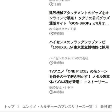
1日前
建設機械アタッチメントのグッズをオ
ンラインで販売！ タグチの公式グッズ
通販サイト『GON-SHOP』が8月オー
4
プン
株式会社タグチ工業
5時間前
ハイセンスのフラッグシップテレビ
「100UXS」が 東京国立博物館に採用
5
ハイセンスジャパン株式会社
4時間前
TVアニメ『ONE PIECE』の名シーン
を自分の手で解き明かす！ メタル製立
体パズル3種が登場！ ～ストーリーと
6
ギミックが融合した 大人の体験型パズ
株式会社ハナヤマ
ルが8月7日(金)12時より先行予約受付
3時間前
開始～
トップ
エンタメ・カルチャーのプレスリリース一覧
阪神電