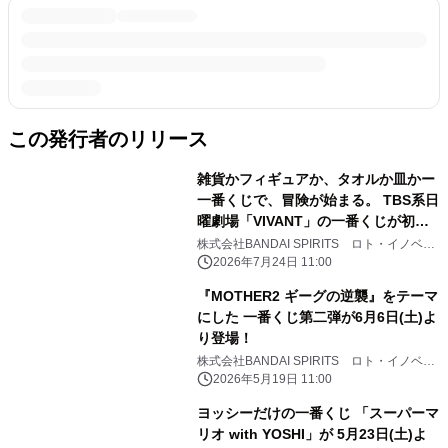
この発行者のリリース
雑貨かフィギュアか、タオルか皿かー
一番くじで、冒険が始まる。 TBS系日
曜劇場「VIVANT」の一番くじが初登
場！ 冒険の軌跡と熱気を思い起こさせ
株式会社BANDAI SPIRITS ロト・イノベー
ション事業部
る バラエティ豊かな商材をラインナッ
2026年7月24日 11:00
プ
『MOTHER2 ギーグの逆襲』をテーマ
にした 一番くじ第二弾が6月6日(土)よ
り登場！
株式会社BANDAI SPIRITS ロト・イノベー
ション事業部
2026年5月19日 11:00
ヨッシーだけの一番くじ 「スーパーマ
リオ with YOSHI」が 5月23日(土)よ