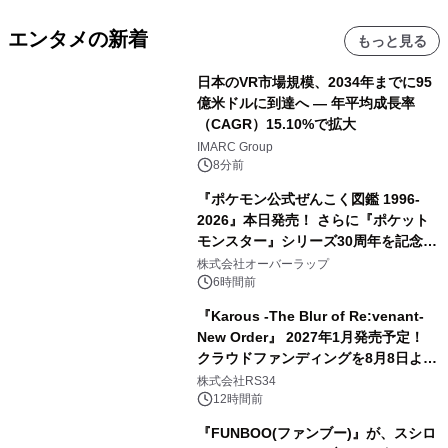
エンタメの新着
もっと見る
日本のVR市場規模、2034年までに95
億米ドルに到達へ ― 年平均成長率
（CAGR）15.10%で拡大
IMARC Group
8分前
『ポケモン公式ぜんこく図鑑 1996-
2026』本日発売！ さらに『ポケット
モンスター』シリーズ30周年を記念し
た画集『ポケットモンスター ビジュア
株式会社オーバーラップ
ルアートブック』の発売決定！ 2026
6時間前
年12月18日（金）、3冊同時発売！
『Karous -The Blur of Re:venant-
New Order』 2027年1月発売予定！
クラウドファンディングを8月8日より
開始
株式会社RS34
12時間前
『FUNBOO(ファンブー)』が、スシロ