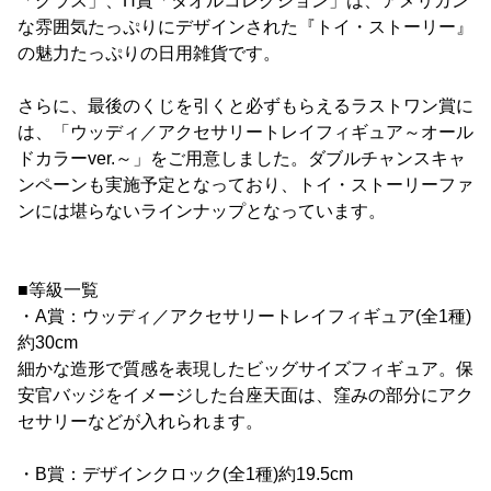
「グラス」、H賞「タオルコレクション」は、アメリカン
な雰囲気たっぷりにデザインされた『トイ・ストーリー』
の魅力たっぷりの日用雑貨です。
さらに、最後のくじを引くと必ずもらえるラストワン賞に
は、「ウッディ／アクセサリートレイフィギュア～オール
ドカラーver.～」をご用意しました。ダブルチャンスキャ
ンペーンも実施予定となっており、トイ・ストーリーファ
ンには堪らないラインナップとなっています。
■等級一覧
・A賞：ウッディ／アクセサリートレイフィギュア(全1種)
約30cm
細かな造形で質感を表現したビッグサイズフィギュア。保
安官バッジをイメージした台座天面は、窪みの部分にアク
セサリーなどが入れられます。
・B賞：デザインクロック(全1種)約19.5cm