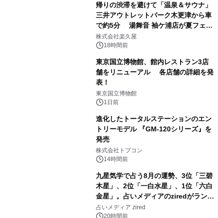
帰りの渋滞を避けて「温泉＆サウナ」
三井アウトレットパーク木更津から車
で約5分 湯舞音 袖ケ浦店が夏フェア
1
メニューを提供
株式会社楽久屋
18時間前
東京国立博物館、館内レストラン3店
舗をリニューアル 各店舗の詳細を発
表！
2
東京国立博物館
1日前
進化したトータルステーションのエン
トリーモデル 『GM-120シリーズ』を
発売
3
株式会社トプコン
14時間前
九星気学で占う8月の運勢、3位「三碧
木星」、2位「一白水星」、1位「六白
金星」。占いメディアのziredがランキ
4
ングを発表
占いメディア zired
20時間前