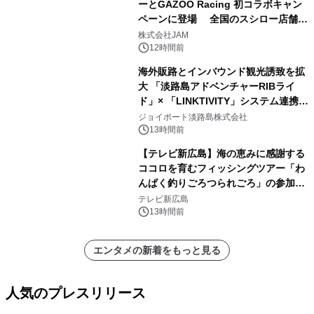
ーとGAZOO Racing 初コラボキャン
ペーンに登場 全国のスシロー店舗で
GR 4車種の FUNBOO(ミニカー)付き
株式会社JAM
メニューが展開されます
12時間前
海外販路とインバウンド観光誘致を拡
大 「淡路島アドベンチャーRIBライ
ド」× 「LINKTIVITY」システム連携を
開始！
ジョイポート淡路島株式会社
13時間前
【テレビ新広島】海の恵みに感謝する
ココロを育むフィッシングツアー「わ
んぱく釣りごろつられごろ」の参加小
学生を募集
テレビ新広島
13時間前
エンタメの新着をもっと見る
人気のプレスリリース