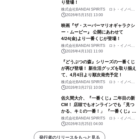
り登場！
株式会社BANDAI SPIRITS ロト・イノベー
ション事業部
2026年5月15日 13:00
映画『ザ・スーパーマリオギャラクシ
ー・ムービー』 公開にあわせて
4/24(金)より一番くじが登場！
株式会社BANDAI SPIRITS ロト・イノベー
ション事業部
2026年4月13日 11:00
『どうぶつの森』シリーズの一番くじ
が再び登場！ 新生活グッズを取り揃え
て、4月4日より順次発売予定！
株式会社BANDAI SPIRITS ロト・イノベー
ション事業部
2026年3月27日 10:00
佐久間大介、『一番くじ』二年目の新
CM！ 店頭でもオンラインでも「見つ
かる、キミの一番！」 『一番くじ』新
CM「プレイリスト」篇 3月25日
株式会社BANDAI SPIRITS ロト・イノベー
ション事業部
（水）より公開 TVCMも3月25日
2026年3月25日 04:00
（水）から放映開始
発行者のリリースをもっと見る