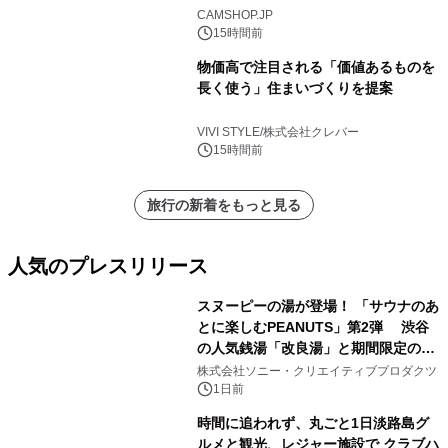
CAMSHOP.JP
15時間前
物価高で注目される「価値あるものを
長く使う」住まいづくりを提案
VIVI STYLE/株式会社クレバー
15時間前
旅行の新着をもっと見る
人気のプレスリリース
スヌーピーの湯が登場！ 「サウナのあ
とに楽しむPEANUTS」第2弾 渋谷
の人気銭湯「改良湯」と期間限定のコ
1
ラボレーション サウナイキタイコラ
株式会社ソニー・クリエイティブプロダクツ
ボグッズも発売決定！
1日前
時間に追われず、丸ごと1日淡路島グ
ルメと観光、レジャー施設で クラブハ