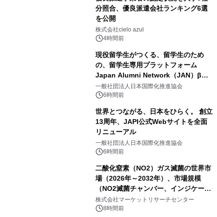
分照合、優良派遣会社ランキング6選
を公開
株式会社cielo azul
4時間前
現役留学生がつくる、留学生のため
の、留学生専用プラットフォーム
Japan Alumni Network（JAN）β版
をリリース
一般社団法人日本国際化推進協会
6時間前
世界とつながる、日本をひらく。 創立
13周年、JAPI公式Webサイトを全面
リニューアル
一般社団法人日本国際化推進協会
6時間前
二酸化窒素（NO2）ガス滅菌の世界市
場（2026年～2032年）、市場規模
（NO2滅菌チャンバー、インジケータ
ーおよびモニタリングシステム、その
株式会社マーケットリサーチセンター
他）・分析レポートを発表
8時間前