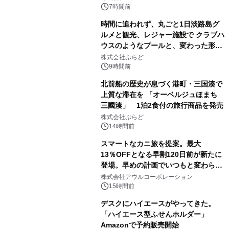
7時間前
時間に追われず、丸ごと1日淡路島グ
ルメと観光、レジャー施設で クラブハ
ウスのようなプールと、変わった形の
サウナも 「THE BOXY AWAJI」のお
株式会社ぷらど
得な素泊まり連泊プランで
9時間前
北前船の歴史が息づく港町・三国湊で
上質な滞在を 「オーベルジュほまち
三國湊」 1泊2食付の旅行商品を発売
株式会社ぷらど
14時間前
スマートなカニ旅を提案。最大
13％OFFとなる早割120日前が新たに
登場。早めの計画でいつもと変わらぬ
大人の冬旅を。ー夕日ヶ浦温泉「佳松
株式会社アウルコーポレーション
苑 別邸ふうか」ー
15時間前
デスクにハイエースがやってきた。
「ハイエース型ふせんホルダー」
Amazonで予約販売開始