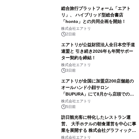
総合旅行プラットフォーム「エアト
リ」、 ハイブリッド型総合書店
「honto」との共同企画を開始！
株式会社エアトリ
2日前
エアトリが公益財団法人全日本空手道
連盟と 引き続き2026年も年間サポー
ター契約を締結！
株式会社エアトリ
3日前
エアトリが全国に加盟店200店舗超の
オールハンド小顔サロン
「BUPURA」にて8月から店頭でのプ
レゼント企画を開始！
株式会社エアトリ
5日前
訪日観光客に特化したレストラン運
営、 大手ホテルの朝食運営を中心に事
業を展開する 株式会社グラフィックホ
ールディングスと資本業務提携
株式会社エアトリ