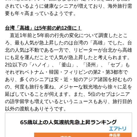
されているように健康なシニアが増えており、海外旅行需
要も年々高まっているようです。
台湾「高雄」は5年前の約12倍に！
直近1年前と5年前の行先の変化について調査したとこ
ろ、最も人気が急上昇したのは台湾の「高雄」でした。台
北の人気は不動である一方で、リピーターが台北から高雄
にも足を運んだことで人気が急上昇したと考えられます。
2位以下の「ハノイ」、「釜山」、「済州」、「セブ」も
それぞれベトナム・韓国・フィリピンの第2・第3都市で
あり、多くのシニアは安・近・短のアジア諸国を好むもの
の、何度も旅行を重ね、メジャーな観光地から徐々に足を
延ばしていることが伺えます。また、5位のセブはシニア
の語学留学も増えているというニュースもあり、旅行目的
以外の渡航もありそうです。