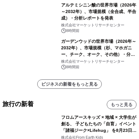
アルテミシニン酸の世界市場（2026年
～2032年）、市場規模（全合成、半合
成）・分析レポートを発表
株式会社マーケットリサーチセンター
8時間前
ガーデンウッドの世界市場（2026年～
2032年）、市場規模（杉、マホガニ
ー、チーク、オーク、その他）・分析
レポートを発表
株式会社マーケットリサーチセンター
8時間前
ビジネスの新着をもっと見る
旅行の新着
もっと見る
フロムアースキッズ × 地域 × 大学生が
創る、 子どもたちの「自育」イベント
「諸福ジーク×Lifehug」 を8月23日
(日)開催
株式会社From Earth Kids