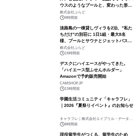
ウスのようなプールと、変わった形の
2
サウナも 「THE BOXY AWAJI」のお
株式会社ぷらど
得な素泊まり連泊プランで
9時間前
淡路島の一棟貸しヴィラを2泊、"私た
ちだけ"の別荘に 1日1組・最大8名
様、プールとサウナとジェットバス付
3
きで Villa Mon Temps AWAJIの連泊
株式会社ぷらど
素泊りプラン
16時間前
デスクにハイエースがやってきた。
「ハイエース型ふせんホルダー」
Amazonで予約販売開始
4
CAMSHOP.JP
15時間前
学園生活コミュニティ「キャラフレ」
｜2026『夏祭りイベント』のお知らせ
5
キャラフレ｜株式会社エイプリル・データ・
デザインズ
8時間前
現役留学生がつくる、留学生のため