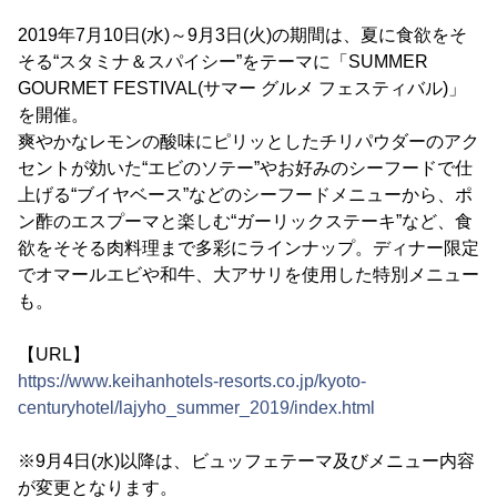
2019年7月10日(水)～9月3日(火)の期間は、夏に食欲をそ
そる“スタミナ＆スパイシー”をテーマに「SUMMER
GOURMET FESTIVAL(サマー グルメ フェスティバル)」
を開催。
爽やかなレモンの酸味にピリッとしたチリパウダーのアク
セントが効いた“エビのソテー”やお好みのシーフードで仕
上げる“ブイヤベース”などのシーフードメニューから、ポ
ン酢のエスプーマと楽しむ“ガーリックステーキ”など、食
欲をそそる肉料理まで多彩にラインナップ。ディナー限定
でオマールエビや和牛、大アサリを使用した特別メニュー
も。
【URL】
https://www.keihanhotels-resorts.co.jp/kyoto-
centuryhotel/lajyho_summer_2019/index.html
※9月4日(水)以降は、ビュッフェテーマ及びメニュー内容
が変更となります。