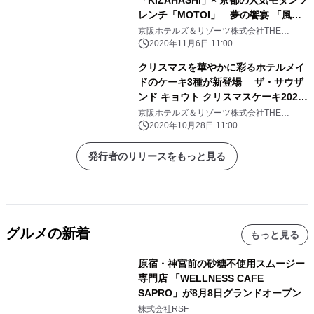
「KIZAHASHI」× 京都の人気モダンフ
レンチ「MOTOI」 夢の饗宴 「風花
雪月～伝統とCreation～」をテーマに
京阪ホテルズ＆リゾーツ株式会社THE
THOUSAND KYOTO＜ザ・サウザンド キョ
した 特別ディナーコースを12/4から期
2020年11月6日 11:00
ウト＞
間限定でご提供 ホテル開業以来初 2
クリスマスを華やかに彩るホテルメイ
人の料理人による、 和食とモダンフレ
ドのケーキ3種が新登場 ザ・サウザ
ンチのコラボレーション
ンド キョウト クリスマスケーキ2020
11月1日(日)より予約受付開始
京阪ホテルズ＆リゾーツ株式会社THE
THOUSAND KYOTO＜ザ・サウザンド キョ
2020年10月28日 11:00
ウト＞
発行者のリリースをもっと見る
グルメの新着
もっと見る
原宿・神宮前の砂糖不使用スムージー
専門店 「WELLNESS CAFE
SAPRO」が8月8日グランドオープン
株式会社RSF