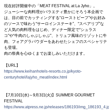
現在好評開催中の「MEAT FESTIVAL at La Jyho」。
ジューシーな肉料理がバラエティ豊かにそろう本企画で
は、目の前でカッティングする“ローストビーフ”やお好み
のソースで味わう“サーロインステーキ”、“スペアリブ”な
ど人気の肉料理をはじめ、ディナー限定で“シュラス
コ”や“牛肉のしゃぶしゃぶ”、トリュフ風味のリゾットに牛
肉、フォアグラパウダーをあわせたシェフのスペシャリテ
も登場。
肉の祭典を心ゆくまでお楽しみいただけます。
【URL】
https://www.keihanhotels-resorts.co.jp/kyoto-
centuryhotel/lajyho_meat/index.html
【7月10日(水)～9月3日(火)】SUMMER GOURMET
FESTIVAL
https://www.atpress.ne.jp/releases/186193/img_186193_4.jp