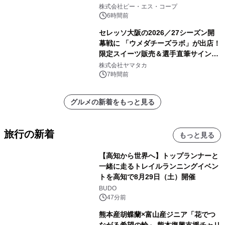
株式会社ピー・エス・コープ
6時間前
セレッソ大阪の2026／27シーズン開
幕戦に 「ウメダチーズラボ」が出店！
限定スイーツ販売＆選手直筆サイング
ッズが当たる抽選会を 8月8日に開催
株式会社ヤマタカ
7時間前
グルメの新着をもっと見る
旅行の新着
もっと見る
【高知から世界へ】トップランナーと
一緒に走るトレイルランニングイベン
トを高知で8月29日（土）開催
BUDO
47分前
熊本産胡蝶蘭×富山産ジニア「花でつ