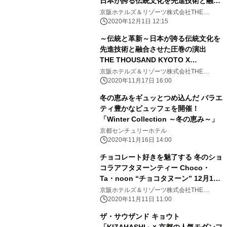
日本が誇る伝統文化を先進技術と融合
させた圧巻の演出 THE
京阪ホテルズ＆リゾーツ株式会社THE
THOUSAND KYOTO ＜ザ・サウザンド キョ
THOUSAND KYOTO ×
2020年12月1日 12:15
ウト＞
NAKED,INC. 華道家元池坊コラボレ
～伝統と革新～日本が誇る伝統文化を
ーション 大階段にいけばなとプロジ
先進技術と融合させた圧巻の演出
ェクションマッピングの雪が舞う 「風
THE THOUSAND KYOTO X
花雪月」 2020年11月28日(土)～12
NAKED,INC. 華道家元池坊コラボレ
京阪ホテルズ＆リゾーツ株式会社THE
月27日(日)開催中
THOUSAND KYOTO＜ザ・サウザンド キョ
ーション 大階段にいけばなと雪が舞
2020年11月17日 16:00
ウト＞
う プロジェクションマッピング「風花
冬の恵みをギュッとつめ込んだ バラエ
雪月」 2020年11月28日(土)～12月
ティ豊かなビュッフェを開催！
27日(日)まで毎日開催
「Winter Collection ～冬の恵み～」
京都センチュリーホテル
2020年11月16日 14:00
チョコレート好きを魅了する 冬のショ
コラアフタヌーンティー Choco・
Ta・noon “チョコタヌーン” 12月1日
よりご提供
京阪ホテルズ＆リゾーツ株式会社THE
THOUSAND KYOTO＜ザ・サウザンド キョ
2020年11月11日 11:00
ウト＞
ザ・サウザンド キョウト