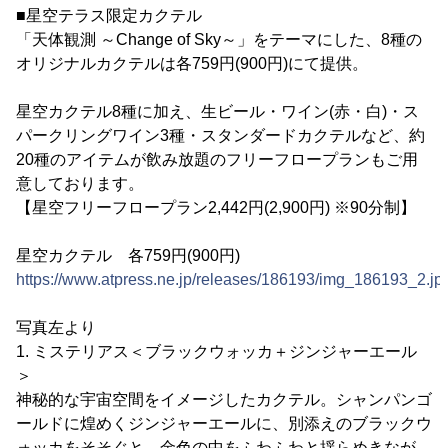
■星空テラス限定カクテル
「天体観測 ～Change of Sky～」をテーマにした、8種の
オリジナルカクテルは各759円(900円)にて提供。
星空カクテル8種に加え、生ビール・ワイン(赤・白)・ス
パークリングワイン3種・スタンダードカクテルなど、約
20種のアイテムが飲み放題のフリーフロープランもご用
意しております。
【星空フリーフロープラン2,442円(2,900円) ※90分制】
星空カクテル 各759円(900円)
https://www.atpress.ne.jp/releases/186193/img_186193_2.jp
写真左より
1. ミステリアス＜ブラックウォッカ＋ジンジャーエール
＞
神秘的な宇宙空間をイメージしたカクテル。シャンパンゴ
ールドに煌めくジンジャーエールに、別添えのブラックウ
ォッカをそそぐと、金色の中をふわふわと揺らめきなが