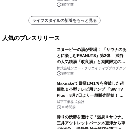
3時間前
ライフスタイルの新着をもっと見る
人気のプレスリリース
スヌーピーの湯が登場！ 「サウナのあ
とに楽しむPEANUTS」第2弾 渋谷
の人気銭湯「改良湯」と期間限定のコ
1
ラボレーション サウナイキタイコラ
株式会社ソニー・クリエイティブプロダクツ
ボグッズも発売決定！
9時間前
Makuakeで目標1341％を突破した超
簡単＆小型テレビ用アンプ 「SW TV
Plus」8月7日より一般販売開始！ ケ
2
ーブル1本つなぐだけ、テレビの音が
城下工業株式会社
ぐっと豊かに
10時間前
帰りの渋滞を避けて「温泉＆サウナ」
三井アウトレットパーク木更津から車