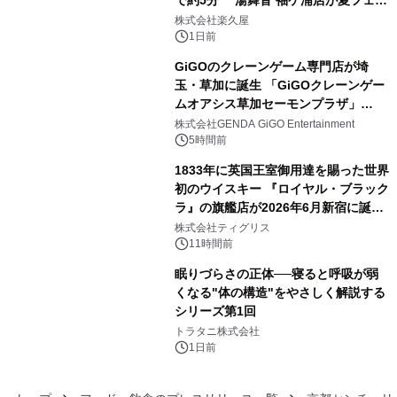
で約5分 湯舞音 袖ケ浦店が夏フェア
3
メニューを提供
株式会社楽久屋
1日前
GiGOのクレーンゲーム専門店が埼
玉・草加に誕生 「GiGOクレーンゲー
ムオアシス草加セーモンプラザ」
4
2026年8月7日(金)10時グランドオープ
株式会社GENDA GiGO Entertainment
ン
5時間前
1833年に英国王室御用達を賜った世界
初のウイスキー 『ロイヤル・ブラック
ラ』の旗艦店が2026年6月新宿に誕
5
生 バカルディ ジャパンと連携した
株式会社ティグリス
没入型バー「BAR Arca」
11時間前
眠りづらさの正体──寝ると呼吸が弱
くなる"体の構造"をやさしく解説する
シリーズ第1回
6
トラタニ株式会社
1日前