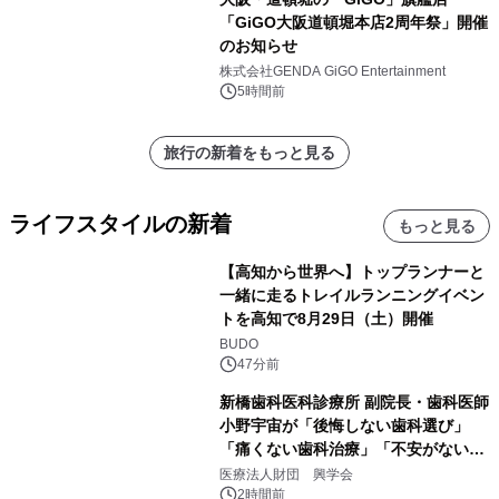
「GiGO大阪道頓堀本店2周年祭」開催
のお知らせ
株式会社GENDA GiGO Entertainment
5時間前
旅行の新着をもっと見る
ライフスタイルの新着
もっと見る
【高知から世界へ】トップランナーと
一緒に走るトレイルランニングイベン
トを高知で8月29日（土）開催
BUDO
47分前
新橋歯科医科診療所 副院長・歯科医師
小野宇宙が「後悔しない歯科選び」
「痛くない歯科治療」「不安がない治
療計画」をテーマに専門監修
医療法人財団 興学会
2時間前