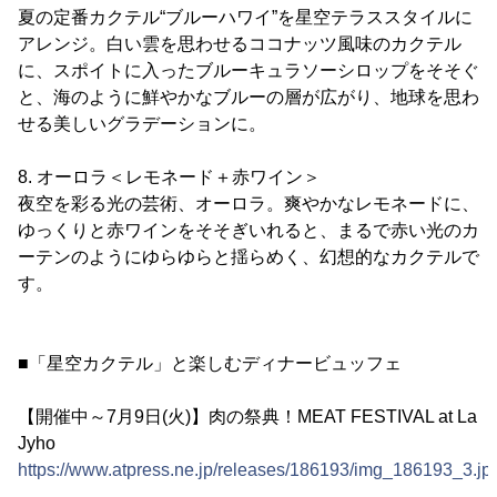
夏の定番カクテル“ブルーハワイ”を星空テラススタイルに
アレンジ。白い雲を思わせるココナッツ風味のカクテル
に、スポイトに入ったブルーキュラソーシロップをそそぐ
と、海のように鮮やかなブルーの層が広がり、地球を思わ
せる美しいグラデーションに。
8. オーロラ＜レモネード＋赤ワイン＞
夜空を彩る光の芸術、オーロラ。爽やかなレモネードに、
ゆっくりと赤ワインをそそぎいれると、まるで赤い光のカ
ーテンのようにゆらゆらと揺らめく、幻想的なカクテルで
す。
■「星空カクテル」と楽しむディナービュッフェ
【開催中～7月9日(火)】肉の祭典！MEAT FESTIVAL at La
Jyho
https://www.atpress.ne.jp/releases/186193/img_186193_3.jp