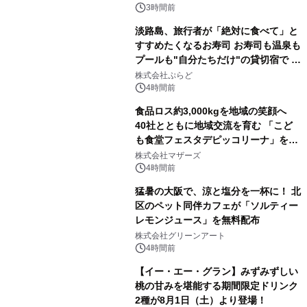
3時間前
淡路島、旅行者が「絶対に食べて」と
すすめたくなるお寿司 お寿司も温泉も
プールも"自分たちだけ"の貸切宿で 1
日1組限定「岩屋温泉 絵島別庭 海と
株式会社ぷらど
森」の握り寿司プラン
4時間前
食品ロス約3,000kgを地域の笑顔へ
40社とともに地域交流を育む 「こど
も食堂フェスタデピッコリーナ」を9
月5日(土)開催
株式会社マザーズ
4時間前
猛暑の大阪で、涼と塩分を一杯に！ 北
区のペット同伴カフェが「ソルティー
レモンジュース」を無料配布
株式会社グリーンアート
4時間前
【イー・エー・グラン】みずみずしい
桃の甘みを堪能する期間限定ドリンク
2種が8月1日（土）より登場！