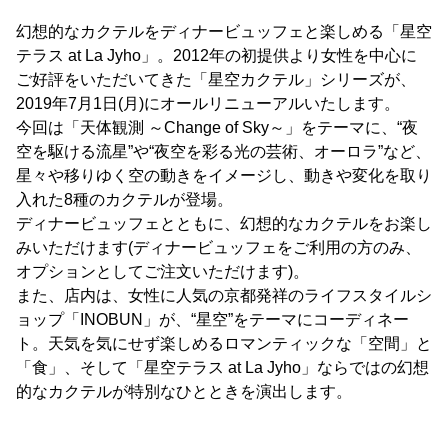
幻想的なカクテルをディナービュッフェと楽しめる「星空
テラス at La Jyho」。2012年の初提供より女性を中心に
ご好評をいただいてきた「星空カクテル」シリーズが、
2019年7月1日(月)にオールリニューアルいたします。
今回は「天体観測 ～Change of Sky～」をテーマに、“夜
空を駆ける流星”や“夜空を彩る光の芸術、オーロラ”など、
星々や移りゆく空の動きをイメージし、動きや変化を取り
入れた8種のカクテルが登場。
ディナービュッフェとともに、幻想的なカクテルをお楽し
みいただけます(ディナービュッフェをご利用の方のみ、
オプションとしてご注文いただけます)。
また、店内は、女性に人気の京都発祥のライフスタイルシ
ョップ「INOBUN」が、“星空”をテーマにコーディネー
ト。天気を気にせず楽しめるロマンティックな「空間」と
「食」、そして「星空テラス at La Jyho」ならではの幻想
的なカクテルが特別なひとときを演出します。