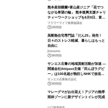
熊本産胡蝶蘭×富山産ジニア「花でつ
ながる希望の輪」 熊本復興支援チャリ
ティーワークショップを8月9日、富
山・射水で開催
フラワーライフ振興協議会
2時間前
高断熱住宅専門誌「だん25」発売！
日々のストレス軽減、暮らしはもっと
自由に
jimosumu
3時間前
サンエス石膏の地域貢献活動が加速 ―
関連会社Attipect主催「田んぼラグビ
ー」は100名超が熱狂しNHKで放送さ
れました。
サンエス石膏株式会社
3時間前
マレーグマがお出迎え！アジアの熱帯
雨林ゾーンに新デザイントイレが完成
山口県周南市