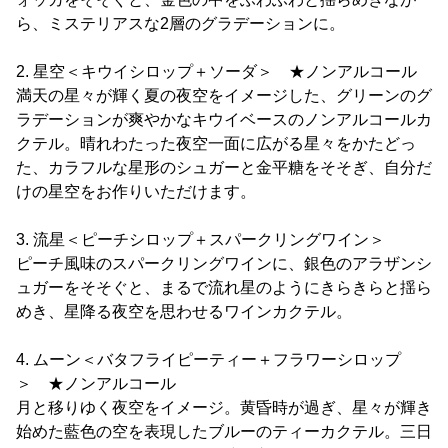
ら、ミステリアスな2層のグラデーションに。
2. 星空＜キウイシロップ＋ソーダ＞ ★ノンアルコール
満天の星々が輝く夏の夜空をイメージした、グリーンのグ
ラデーションが爽やかなキウイベースのノンアルコールカ
クテル。晴れわたった夜空一面に広がる星々をかたどっ
た、カラフルな星形のシュガーと金平糖をそそぎ、自分だ
けの星空をお作りいただけます。
3. 流星＜ピーチシロップ＋スパークリングワイン＞
ピーチ風味のスパークリングワインに、銀色のアラザンシ
ュガーをそそぐと、まるで流れ星のようにきらきらと揺ら
めき、星降る夜空を思わせるワインカクテル。
4. ムーン＜バタフライピーティー＋フラワーシロップ
＞ ★ノンアルコール
月と移りゆく夜空をイメージ。黄昏時が過ぎ、星々が輝き
始めた藍色の空を表現したブルーのティーカクテル。三日