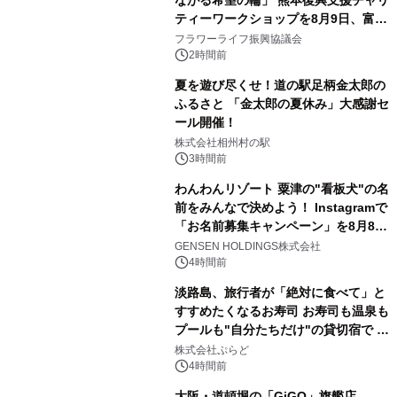
ながる希望の輪」 熊本復興支援チャリ
ティーワークショップを8月9日、富
山・射水で開催
フラワーライフ振興協議会
2時間前
夏を遊び尽くせ！道の駅足柄金太郎の
ふるさと 「金太郎の夏休み」大感謝セ
ール開催！
株式会社相州村の駅
3時間前
わんわんリゾート 粟津の"看板犬"の名
前をみんなで決めよう！ Instagramで
「お名前募集キャンペーン」を8月8日
(土)より開催
GENSEN HOLDINGS株式会社
4時間前
淡路島、旅行者が「絶対に食べて」と
すすめたくなるお寿司 お寿司も温泉も
プールも"自分たちだけ"の貸切宿で 1
日1組限定「岩屋温泉 絵島別庭 海と
株式会社ぷらど
森」の握り寿司プラン
4時間前
大阪・道頓堀の「GiGO」旗艦店