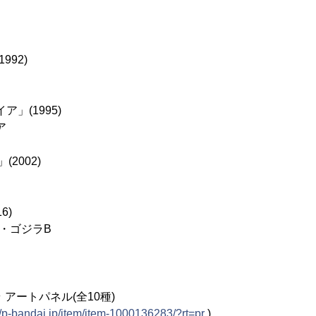
992)
」(1995)
ア
2002)
6)
・ゴジラB
アートパネル(全10種)
//p-bandai.jp/item/item-1000136283/?rt=pr
)