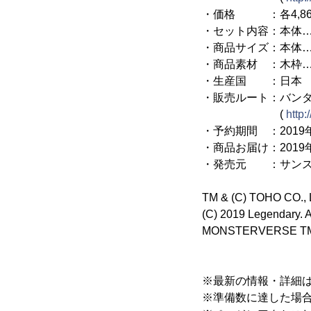
・価格 ：各4,860
・セット内容：本体…
・商品サイズ：本体…約W
・商品素材 ：木枠…
・生産国 ：日本
・販売ルート：バン
(
http:
・予約期間 ：2019
・商品お届け：2019
・発売元 ：サンス
TM & (C) TOHO CO., 
(C) 2019 Legendary. 
MONSTERVERSE TM &
※最新の情報・詳細
※準備数に達した場