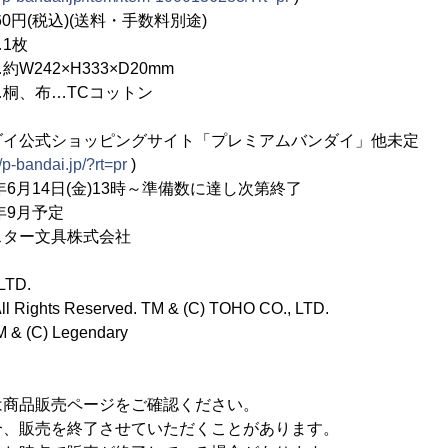
円(税込)(送料・手数料別途)
1枚
242×H333×D20mm
桐、布…TCコットン
ダイ公式ショッピングサイト「プレミアムバンダイ」他未定
//p-bandai.jp/?rt=pr
)
年6月14日(金)13時～準備数に達し次第終了
年9月予定
ター文具株式会社
LTD.
All Rights Reserved. TM & (C) TOHO CO., LTD.
 (C) Legendary
は商品販売ページをご確認ください。
合、販売を終了させていただくことがあります。