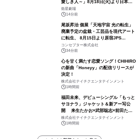
愛しき人～」8月18日(火)より日本初
放送！YouTubeにて8月11日(火)より
衛星劇場
第1話期間限定公開！CS衛星劇場
14分前
尾坂昇治 個展「天地宇宙 光の転生」
廃棄予定の盆栽・工芸品を現代アート
に転生、 8月15日より原宿JPS
Galleryにて約30点を展示
コンセプター株式会社
34分前
心を甘く満たす恋愛ソング！CHIHIRO
の新曲「Honeyy」の配信リリースが
決定！
株式会社テイチクエンタテインメント
1時間前
福田未来、デビューシングル「もっと
サヨナラ」ジャケット＆新アー写公
開 来生たかお×武部聡志×前田たか
ひろの豪華タッグ
株式会社テイチクエンタテインメント
1時間前