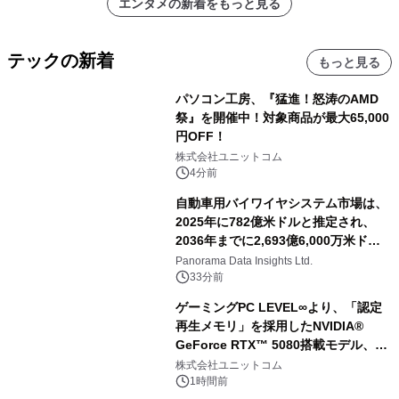
エンタメの新着をもっと見る
テックの新着
もっと見る
パソコン工房、『猛進！怒涛のAMD
祭』を開催中！対象商品が最大65,000
円OFF！
株式会社ユニットコム
4分前
自動車用バイワイヤシステム市場は、
2025年に782億米ドルと推定され、
2036年までに2,693億6,000万米ドル
に達すると予測されており、予測期間
Panorama Data Insights Ltd.
（2026年～2036年）
33分前
ゲーミングPC LEVEL∞より、「認定
再生メモリ」を採用したNVIDIA®
GeForce RTX™ 5080搭載モデル、
NVIDIA® GeForce RTX™ 5070 Ti搭
株式会社ユニットコム
載モデルを販売開始
1時間前