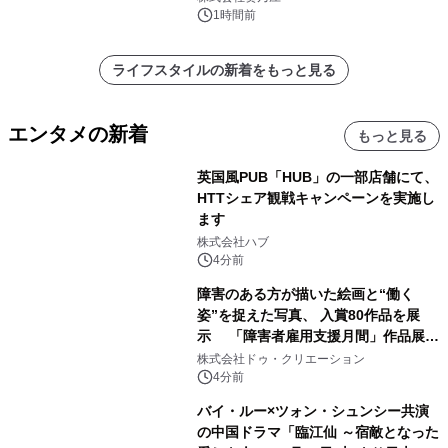
1時間前
ライフスタイルの新着をもっと見る
エンタメの新着
もっと見る
英国風PUB「HUB」の一部店舗にて、
HTTシェア観戦キャンペーンを実施し
ます
株式会社ハブ
4分前
障害のある方が描いた絵画と“働く
姿”を捉えた写真、 入賞80作品を展
示 「障害者雇用支援月間」作品展示
会を 東京・愛知で開催
株式会社ドゥ・クリエーション
4分前
バイ・ルー×ツォン・シュンシー共演
の中国ドラマ「臨江仙 ～宿敵となった