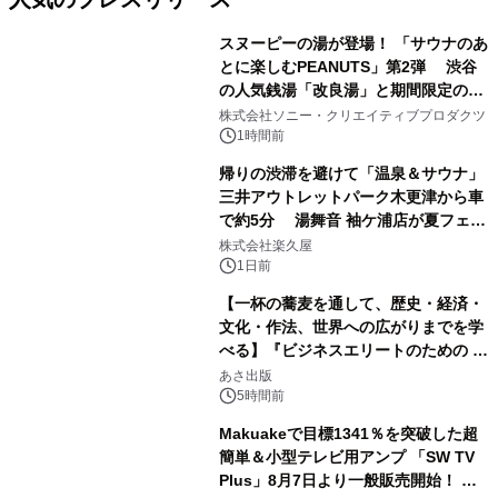
スヌーピーの湯が登場！ 「サウナのあ
とに楽しむPEANUTS」第2弾 渋谷
の人気銭湯「改良湯」と期間限定のコ
1
ラボレーション サウナイキタイコラ
株式会社ソニー・クリエイティブプロダクツ
ボグッズも発売決定！
1時間前
帰りの渋滞を避けて「温泉＆サウナ」
三井アウトレットパーク木更津から車
で約5分 湯舞音 袖ケ浦店が夏フェア
2
メニューを提供
株式会社楽久屋
1日前
【一杯の蕎麦を通して、歴史・経済・
文化・作法、世界への広がりまでを学
べる】『ビジネスエリートのための 教
3
養としての蕎麦』2026年8月25日
あさ出版
（火）発売
5時間前
Makuakeで目標1341％を突破した超
簡単＆小型テレビ用アンプ 「SW TV
Plus」8月7日より一般販売開始！ ケ
4