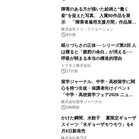
障害のある方が描いた絵画と“働く
姿”を捉えた写真、 入賞80作品を展
示 「障害者雇用支援月間」作品展示
会を 東京・愛知で開催
株式会社ドゥ・クリエーション
4分前
眠りづらさの正体──シリーズ第2回 人
は寝ると「腹腔の余白」が消える──
呼吸が弱まる本当の構造的理由
トラタニ株式会社
17分前
留学ジャーナル、中学・高校留学に関
心を持つ生徒・保護者向けイベント
「中学・高校留学フェア2026 ニュー
ジーランド＆オーストラリア」を
株式会社留学ジャーナル
9/12(土)に開催
1時間前
かけた瞬間、水餃子 夏限定ギョーザ
スイーツ「水ギョーザモウモウ」を8
月8日新発売
株式会社葵乃庄