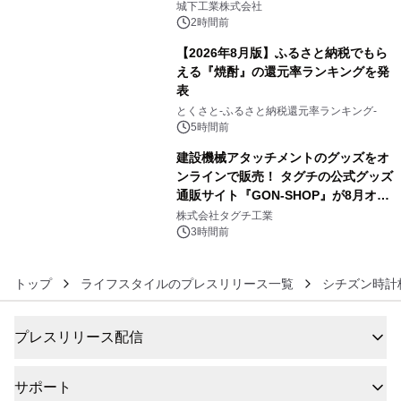
ーブル1本つなぐだけ、テレビの音が
城下工業株式会社
ぐっと豊かに
2時間前
【2026年8月版】ふるさと納税でもら
える『焼酎』の還元率ランキングを発
表
5
とくさと-ふるさと納税還元率ランキング-
5時間前
建設機械アタッチメントのグッズをオ
ンラインで販売！ タグチの公式グッズ
通販サイト『GON-SHOP』が8月オー
6
プン
株式会社タグチ工業
3時間前
トップ
ライフスタイルのプレスリリース一覧
シチズン時計
プレスリリース配信
サポート