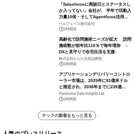
「Salesforceに商談日とステータスし
か入ってない」会社が、 半年で活動入
力量10倍・そしてAgentforce活用へ
── 敷島住宅×bellSalesAI事例公開
ベルフェイス株式会社
1時間前
高齢化で訪問施術ニーズが拡大 訪問
施術数が前年比110％で毎年増加 -
DXと見守りで在宅生活を支援-
株式会社からだ元気治療院
1時間前
アプリケーションデリバリーコントロ
ーラー市場は、2025年に81億米ドル
と推定され、2036年までに235億
8,000万米ドルに達すると予測されて
Panorama Data Insights Ltd.
おり、予測期間（2026年～2036年）
1時間前
テックの新着をもっと見る
人気のプレスリリース