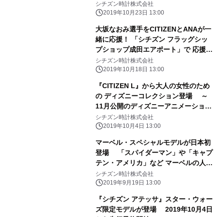
描き下ろしによる、大坂なおみ選手の
シチズン時計株式会社
オリジナル・キャラクターグッズが当
2019年10月23日 13:00
たる！ 「シチズン エコ・ドライブ
大坂なおみ選手をCITIZENとANAが一
703(ナオミ)キャンペーン」 2019年11
緒に応援！ 「シチズン フラッグシッ
月20日にスタート
プショップ成田エアポート」で 応援キ
ャンペーンを実施
シチズン時計株式会社
2019年10月18日 13:00
『CITIZEN L』から大人の女性のため
の ディズニーコレクション登場 ～
11月公開のディズニーアニメーション
映画最新作 『アナと雪の女王2』の世
シチズン時計株式会社
界を表現した2モデル～ ～3人のデ
2019年10月4日 13:00
ィズニープリンセスをイメージした3
マーベル・スペシャルモデルが日本初
モデル～ 2019年11月下旬発売予定
登場 「スパイダーマン」や「キャプ
テン・アメリカ」など マーベルの人気
キャラクターをモチーフにした全9モ
シチズン時計株式会社
デルを 2019年10月下旬発売
2019年9月19日 13:00
『シチズン アテッサ』スター・ウォー
ズ限定モデルが登場 2019年10月4日