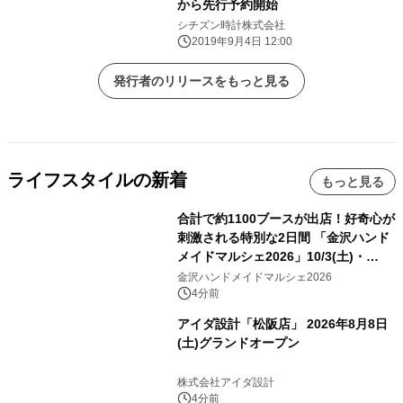
から先行予約開始
シチズン時計株式会社
2019年9月4日 12:00
発行者のリリースをもっと見る
ライフスタイルの新着
もっと見る
合計で約1100ブースが出店！好奇心が
刺激される特別な2日間 「金沢ハンド
メイドマルシェ2026」10/3(土)・
10/4(日)開催
金沢ハンドメイドマルシェ2026
4分前
アイダ設計「松阪店」 2026年8月8日
(土)グランドオープン
株式会社アイダ設計
4分前