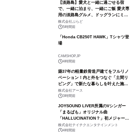
【淡路島】愛犬と一緒に過ごせる宿
で、一緒に泊まり、一緒にご飯 愛犬専
用の淡路島グルメ、ドッグランにミニ
1
プール グランピングとトレーラーハウ
株式会社ぷらど
スの2施設で
5時間前
「Honda CB250T HAWK」Tシャツ登
場
2
CAMSHOP.JP
4時間前
築37年の軽量鉄骨造戸建てをフルリノ
ベーション！内と外をつなぐ「土間リ
ビング」で新たな暮らしを叶えた施工
3
事例を株式会社アースが公開
株式会社アース
3時間前
JOYSOUND LIVER所属のVシンガー
「まるぱも」オリジナル曲
「HALLUCINATION？」初メジャー配
4
信リリース決定！
株式会社テイチクエンタテインメント
4時間前