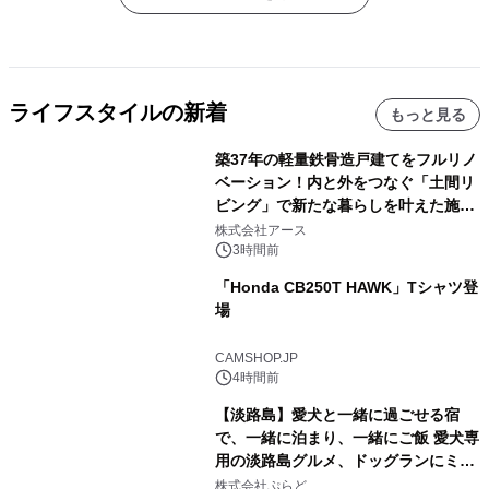
ライフスタイルの新着
もっと見る
築37年の軽量鉄骨造戸建てをフルリノ
ベーション！内と外をつなぐ「土間リ
ビング」で新たな暮らしを叶えた施工
事例を株式会社アースが公開
株式会社アース
3時間前
「Honda CB250T HAWK」Tシャツ登
場
CAMSHOP.JP
4時間前
【淡路島】愛犬と一緒に過ごせる宿
で、一緒に泊まり、一緒にご飯 愛犬専
用の淡路島グルメ、ドッグランにミニ
プール グランピングとトレーラーハウ
株式会社ぷらど