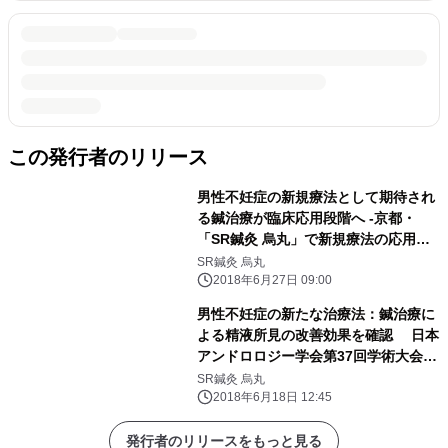
この発行者のリリース
男性不妊症の新規療法として期待され
る鍼治療が臨床応用段階へ -京都・
「SR鍼灸 烏丸」で新規療法の応用施
術を開始-
SR鍼灸 烏丸
2018年6月27日 09:00
男性不妊症の新たな治療法：鍼治療に
よる精液所見の改善効果を確認 日本
アンドロロジー学会第37回学術大会で
発表
SR鍼灸 烏丸
2018年6月18日 12:45
発行者のリリースをもっと見る