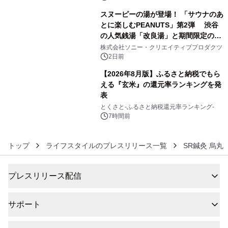
スヌーピーの湯が登場！ 「サウナのあ
とに楽しむPEANUTS」第2弾 渋谷
の人気銭湯「改良湯」と期間限定のコ
5
ラボレーション サウナイキタイコラ
株式会社ソニー・クリエイティブプロダクツ
ボグッズも発売決定！
2日前
【2026年8月版】ふるさと納税でもら
える『玄米』の還元率ランキングを発
表
6
とくさと-ふるさと納税還元率ランキング-
7時間前
トップ
ライフスタイルのプレスリリース一覧
SR鍼灸 烏丸
プレスリリース配信
サポート