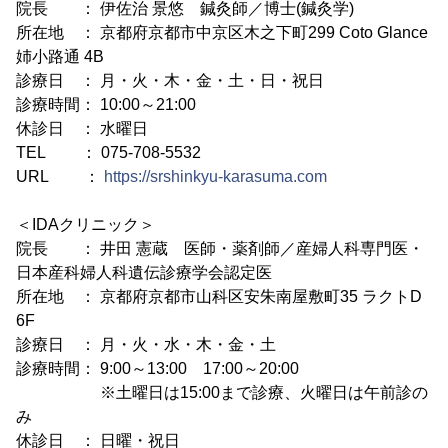
院長 ： 伊佐治 景悠 鍼灸師／博士(鍼灸学)
所在地 ： 京都府京都市中京区木之下町299 Coto Glance
姉小路通 4B
診療日 ： 月・火・木・金・土・日・祝日
診療時間： 10:00～21:00
休診日 ： 水曜日
TEL ： 075-708-5532
URL ：
https://srshinkyu-karasuma.com
＜IDAクリニック＞
院長 ： 井田 憲蔵 医師・薬剤師／産婦人科専門医・
日本産科婦人科遺伝診療学会認定医
所在地 ： 京都府京都市山科区安朱南屋敷町35 ラクトD
6F
診療日 ： 月・火・水・木・金・土
診療時間： 9:00～13:00 17:00～20:00
※土曜日は15:00まで診療、火曜日は午前診の
み
休診日 ： 日曜・祝日