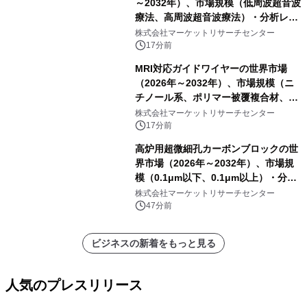
～2032年）、市場規模（低周波超音波
療法、高周波超音波療法）・分析レポ
ートを発表
株式会社マーケットリサーチセンター
17分前
MRI対応ガイドワイヤーの世界市場
（2026年～2032年）、市場規模（ニ
チノール系、ポリマー被覆複合材、そ
の他）・分析レポートを発表
株式会社マーケットリサーチセンター
17分前
高炉用超微細孔カーボンブロックの世
界市場（2026年～2032年）、市場規
模（0.1μm以下、0.1μm以上）・分析
レポートを発表
株式会社マーケットリサーチセンター
47分前
ビジネスの新着をもっと見る
人気のプレスリリース