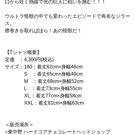
口から吐く熱線で光の巨人に戦いを挑む！！！
ウルトラ怪獣の中でも変わったエピソードで有名なジラー
ス。
襟巻きを取ればほら！あの怪獣だ！
【Tシャツ概要】
定価 ：4,300円(税込)
サイズ：160：着丈62cm×身幅46cm
S ：着丈65cm×身幅49cm
M ：着丈69cm×身幅52cm
L ：着丈73cm×身幅55cm
XL ：着丈77cm×身幅58cm
XXL：着丈81cm×身幅63cm
＜販売場所＞
○東中野 ハードコアチョコレートヘッドショップ