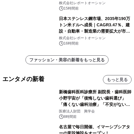
需要拡大
株式会社レポートオーシャン
15時間前
日本ステンレス鋼市場、2035年190万
トン米ドルへ成長｜CAGR3.47％、建
設・自動車・製造業の需要拡大が市場
を牽引
株式会社レポートオーシャン
16時間前
ファッション・美容の新着をもっと見る
エンタメの新着
もっと見る
新橋歯科医科診療所 副院長・歯科医師
小野宇宙が「後悔しない歯科選び」
「痛くない歯科治療」「不安がない治
療計画」をテーマに専門監修
医療法人財団 興学会
8時間前
名古屋で毎日開催、イマーシブシアタ
ーの常設施設をオープン！