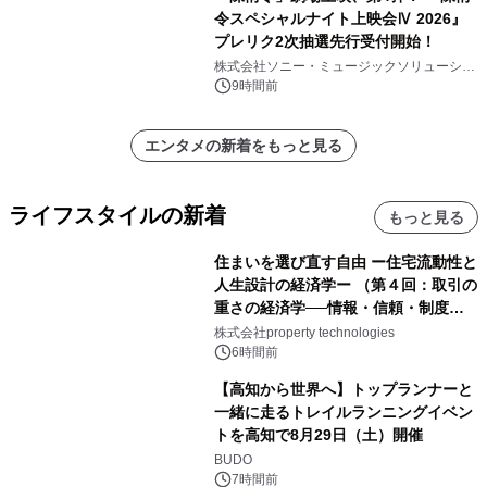
令スペシャルナイト上映会Ⅳ 2026』
プレリク2次抽選先行受付開始！
株式会社ソニー・ミュージックソリューショ
ンズ
9時間前
エンタメの新着をもっと見る
ライフスタイルの新着
もっと見る
住まいを選び直す自由 ー住宅流動性と
人生設計の経済学ー （第４回：取引の
重さの経済学──情報・信頼・制度を
PropTechはどう組み替えるか）｜
株式会社property technologies
PropTech-Lab
6時間前
【高知から世界へ】トップランナーと
一緒に走るトレイルランニングイベン
トを高知で8月29日（土）開催
BUDO
7時間前