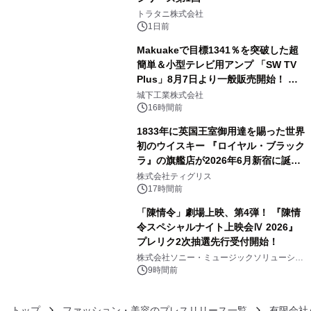
3
トラタニ株式会社
1日前
Makuakeで目標1341％を突破した超
簡単＆小型テレビ用アンプ 「SW TV
Plus」8月7日より一般販売開始！ ケ
4
ーブル1本つなぐだけ、テレビの音が
城下工業株式会社
ぐっと豊かに
16時間前
1833年に英国王室御用達を賜った世界
初のウイスキー 『ロイヤル・ブラック
ラ』の旗艦店が2026年6月新宿に誕
5
生 バカルディ ジャパンと連携した
株式会社ティグリス
没入型バー「BAR Arca」
17時間前
「陳情令」劇場上映、第4弾！ 『陳情
令スペシャルナイト上映会Ⅳ 2026』
プレリク2次抽選先行受付開始！
6
株式会社ソニー・ミュージックソリューショ
ンズ
9時間前
トップ
ファッション・美容のプレスリリース一覧
有限会社