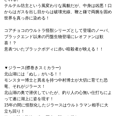
テルテル坊主という風変わりな風貌だが、中身は凶悪！口
からはガスを出し目からは破壊光線、鞭と鎌で両腕を固め
世界を真っ赤に染める！
コアチョコのウルトラ怪獣シリーズとして登場のノーバ、
ブラックエンド以来の円盤生物登場にレオファンは歓
喜！？
意表ついたブラックボディに赤い暗殺者が映える！！
▼ジラース(襟巻きスミカラー)
北山湖には「ぬし」がいる！！
モンスター博士と異名を持つ中村博士が大切に育てた恐
竜、それがジラース！
北山湖の奥で潜伏していたが、釣り人の心無い仕打ちによ
って遂に湖上に姿を現す！
15年の間に怪獣化したジラースはウルトラマン相手に大
立ち回り！