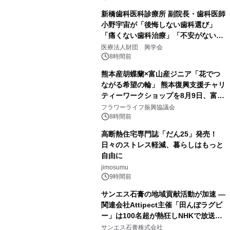
新橋歯科医科診療所 副院長・歯科医師
小野宇宙が「後悔しない歯科選び」
「痛くない歯科治療」「不安がない治
療計画」をテーマに専門監修
医療法人財団 興学会
8時間前
熊本産胡蝶蘭×富山産ジニア「花でつ
ながる希望の輪」 熊本復興支援チャリ
ティーワークショップを8月9日、富
山・射水で開催
フラワーライフ振興協議会
8時間前
高断熱住宅専門誌「だん25」発売！
日々のストレス軽減、暮らしはもっと
自由に
jimosumu
9時間前
サンエス石膏の地域貢献活動が加速 ―
関連会社Attipect主催「田んぼラグビ
ー」は100名超が熱狂しNHKで放送さ
れました。
サンエス石膏株式会社