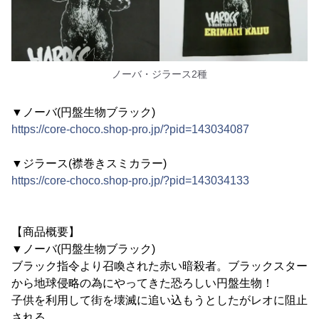
ノーバ・ジラース2種
▼ノーバ(円盤生物ブラック)
https://core-choco.shop-pro.jp/?pid=143034087
▼ジラース(襟巻きスミカラー)
https://core-choco.shop-pro.jp/?pid=143034133
【商品概要】
▼ノーバ(円盤生物ブラック)
ブラック指令より召喚された赤い暗殺者。ブラックスター
から地球侵略の為にやってきた恐ろしい円盤生物！
子供を利用して街を壊滅に追い込もうとしたがレオに阻止
される。