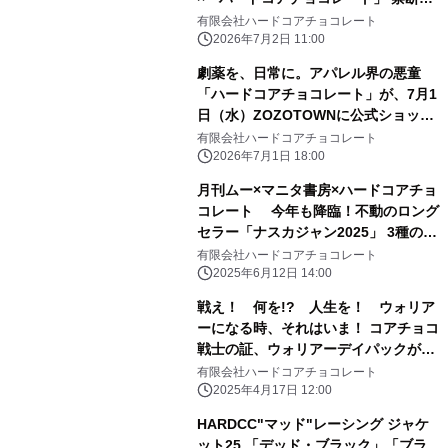
トリプルコラボ全3種が、7月3日(金)
有限会社ハードコアチョコレート
より受注期間限定の特別価格で受付開
2026年7月2日 11:00
始！
劇薬を、日常に。アパレル界の悪童
「ハードコアチョコレート」が、7月1
日（水）ZOZOTOWNに公式ショップ
をオープン！異端児が放つ、新時代の
有限会社ハードコアチョコレート
ファッションステートメント。
2026年7月1日 18:00
月刊ムー×マニタ書房×ハードコアチョ
コレート 今年も降臨！不動のロング
セラー「ナスカジャン2025」 3種の受
注予約受付中！
有限会社ハードコアチョコレート
2025年6月12日 14:00
戦え！ 何を!? 人生を！ ウォリア
ーになる時、それはいま！ コアチョコ
戦士の証、ウォリアーデイパックが6
年ぶりに大登場！ HARDCCウォリア
有限会社ハードコアチョコレート
ーデイパック25が特別価格にて受注予
2025年4月17日 12:00
約受付中！ ～モデルにRaMuを起用～
HARDCC"マッド"レーシング ジャケ
ット25 「デッド・ブラック」「ブラ