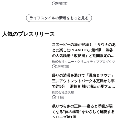
9時間前
ライフスタイルの新着をもっと見る
人気のプレスリリース
スヌーピーの湯が登場！ 「サウナのあ
とに楽しむPEANUTS」第2弾 渋谷
の人気銭湯「改良湯」と期間限定のコ
1
ラボレーション サウナイキタイコラ
株式会社ソニー・クリエイティブプロダクツ
ボグッズも発売決定！
16時間前
帰りの渋滞を避けて「温泉＆サウナ」
三井アウトレットパーク木更津から車
で約5分 湯舞音 袖ケ浦店が夏フェア
2
メニューを提供
株式会社楽久屋
1日前
眠りづらさの正体──寝ると呼吸が弱
くなる"体の構造"をやさしく解説する
シリーズ第1回