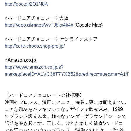
http://goo.gl/2Q1N8A
○ハードコアチョコレート大阪
https://goo.gl/maps/wyTJbkx4k4x
(Google Map)
○ハードコアチョコレート オンラインストア
http://core-choco.shop-pro.jp/
○Amazon.co.jp
https://www.amazon.co.jp/s?
marketplaceID=A1VC38T7YXB528&redirect=true&me=A1
【ハードコアチョコレート会社概要】
映画やプロレス、漫画にアニメ、特撮…更には萌えまで…
コアな題材をパンキッシュなデザインで飲み込み、1999
年ブランド設立以来、様々なアンダーグラウンドシーンで
話題を巻き起こす。正しく、けたたましく雑食“ハードコ
アな”Tシャツアパレルブランド。“過激だけどクール”で洗