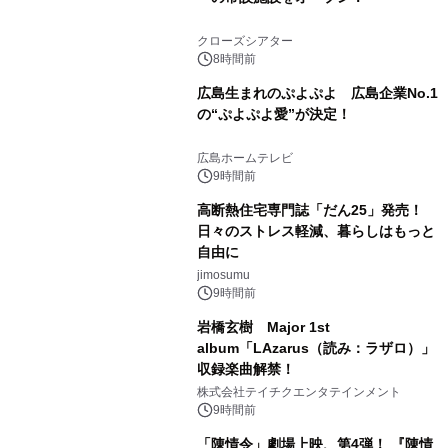
クローズシアター
8時間前
広島生まれのぷよぷよ 広島企業No.1
の“ぷよぷよ愛”が決定！
広島ホームテレビ
9時間前
高断熱住宅専門誌「だん25」発売！
日々のストレス軽減、暮らしはもっと
自由に
jimosumu
9時間前
岩橋玄樹 Major 1st
album「LAzarus（読み：ラザロ）」
収録楽曲解禁！
株式会社テイチクエンタテインメント
9時間前
「陳情令」劇場上映、第4弾！ 『陳情