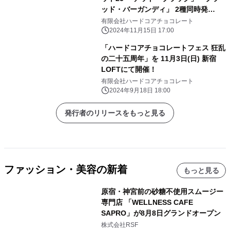
ッド・バーガンディ」 2種同時発
売！ 特別価格にて受注予約受付中！
有限会社ハードコアチョコレート
2024年11月15日 17:00
「ハードコアチョコレートフェス 狂乱
の二十五周年」を 11月3日(日) 新宿
LOFTにて開催！
有限会社ハードコアチョコレート
2024年9月18日 18:00
発行者のリリースをもっと見る
ファッション・美容の新着
もっと見る
原宿・神宮前の砂糖不使用スムージー
専門店 「WELLNESS CAFE
SAPRO」が8月8日グランドオープン
株式会社RSF