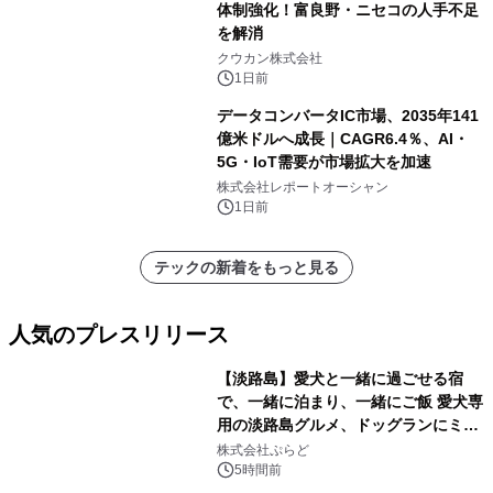
体制強化！富良野・ニセコの人手不足
を解消
クウカン株式会社
1日前
データコンバータIC市場、2035年141
億米ドルへ成長｜CAGR6.4％、AI・
5G・IoT需要が市場拡大を加速
株式会社レポートオーシャン
1日前
テックの新着をもっと見る
人気のプレスリリース
【淡路島】愛犬と一緒に過ごせる宿
で、一緒に泊まり、一緒にご飯 愛犬専
用の淡路島グルメ、ドッグランにミニ
1
プール グランピングとトレーラーハウ
株式会社ぷらど
スの2施設で
5時間前