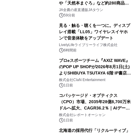
や「天然本まぐろ」など約280商品を
販売！～毎月１０日の定例企画～
JA全農の産直通販JAタウン
59分前
見る・触る・聴くを一つに。ディスプ
レイ搭載「LL05」ワイヤレスイヤホ
ンで音楽体験をアップデート
LivelyLifeライブリーライフ株式会社
6時間前
プロeスポーツチーム『AXIZ WAVE』
のPOP UP SHOPが2026年8月1日(土)
よりSHIBUYA TSUTAYA 6階 IP書店で
開催決定！！
株式会社ClaN Entertainment
1日前
コパッケージド・オプティクス
（CPO）市場、2035年28億8,700万米
ドルへ拡大、CAGR36.2％｜AIデータ
センター・高速光通信需要が成長を加
株式会社レポートオーシャン
速
1日前
北海道の採用代行「リクルーティブ」