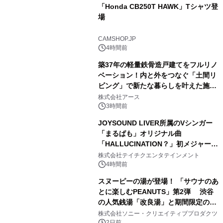
「Honda CB250T HAWK」Tシャツ登
場
2
CAMSHOP.JP
4時間前
築37年の軽量鉄骨造戸建てをフルリノ
ベーション！内と外をつなぐ「土間リ
ビング」で新たな暮らしを叶えた施工
3
事例を株式会社アースが公開
株式会社アース
3時間前
JOYSOUND LIVER所属のVシンガー
「まるぱも」オリジナル曲
「HALLUCINATION？」初メジャー配
4
信リリース決定！
株式会社テイチクエンタテインメント
4時間前
スヌーピーの湯が登場！ 「サウナのあ
とに楽しむPEANUTS」第2弾 渋谷
の人気銭湯「改良湯」と期間限定のコ
5
ラボレーション サウナイキタイコラ
株式会社ソニー・クリエイティブプロダクツ
ボグッズも発売決定！
2日前