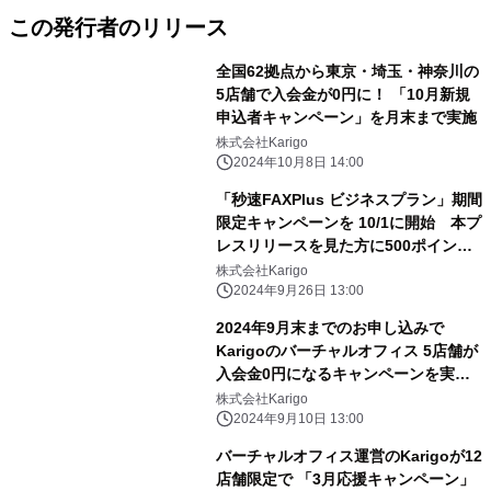
この発行者のリリース
全国62拠点から東京・埼玉・神奈川の
5店舗で入会金が0円に！ 「10月新規
申込者キャンペーン」を月末まで実施
株式会社Karigo
2024年10月8日 14:00
「秒速FAXPlus ビジネスプラン」期間
限定キャンペーンを 10/1に開始 本プ
レスリリースを見た方に500ポイント
バック！
株式会社Karigo
2024年9月26日 13:00
2024年9月末までのお申し込みで
Karigoのバーチャルオフィス 5店舗が
入会金0円になるキャンペーンを実
施！
株式会社Karigo
2024年9月10日 13:00
バーチャルオフィス運営のKarigoが12
店舗限定で 「3月応援キャンペーン」