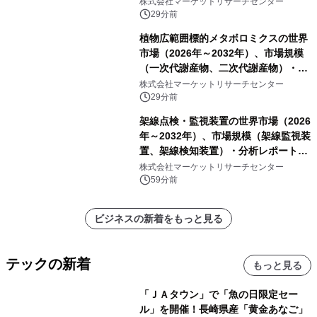
株式会社マーケットリサーチセンター
イプ、粘着タイプ）・分析レポートを
29分前
発表
植物広範囲標的メタボロミクスの世界
市場（2026年～2032年）、市場規模
（一次代謝産物、二次代謝産物）・分
析レポートを発表
株式会社マーケットリサーチセンター
29分前
架線点検・監視装置の世界市場（2026
年～2032年）、市場規模（架線監視装
置、架線検知装置）・分析レポートを
発表
株式会社マーケットリサーチセンター
59分前
ビジネスの新着をもっと見る
テックの新着
もっと見る
「ＪＡタウン」で「魚の日限定セー
ル」を開催！長崎県産「黄金あなご」