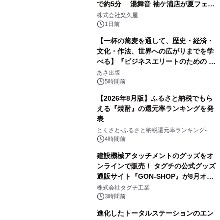
で約5分 湯舞音 袖ケ浦店が夏フェア
1
メニューを提供
株式会社楽久屋
1日前
【一杯の蕎麦を通して、歴史・経済・
文化・作法、世界への広がりまでを学
べる】『ビジネスエリートのための 教
2
養としての蕎麦』2026年8月25日
あさ出版
（火）発売
5時間前
【2026年8月版】ふるさと納税でもら
える『焼酎』の還元率ランキングを発
表
3
とくさと-ふるさと納税還元率ランキング-
4時間前
建設機械アタッチメントのグッズをオ
ンラインで販売！ タグチの公式グッズ
通販サイト『GON-SHOP』が8月オー
4
プン
株式会社タグチ工業
3時間前
進化したトータルステーションのエン