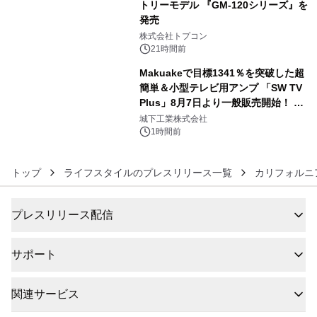
トリーモデル 『GM-120シリーズ』を
発売
5
株式会社トプコン
21時間前
Makuakeで目標1341％を突破した超
簡単＆小型テレビ用アンプ 「SW TV
Plus」8月7日より一般販売開始！ ケ
6
ーブル1本つなぐだけ、テレビの音が
城下工業株式会社
ぐっと豊かに
1時間前
トップ
ライフスタイルのプレスリリース一覧
カリフォルニ
プレスリリース配信
サポート
関連サービス