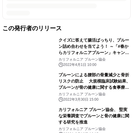
この発行者のリリース
クイズに答えて腸活ばっちり、プルー
ン詰め合わせを当てよう！ ～「#春か
らカリフォルニアプルーン」キャンペ
ーン～
カリフォルニア プルーン協会
2022年4月1日 10:00
プルーンによる腰部の骨量減少と骨折
リスクの防止 大規模臨床試験結果、
プルーンが骨の健康に関する食事療法
の選択肢に
カリフォルニア プルーン協会
2022年3月30日 15:00
カリフォルニア プルーン協会、 堅実
な栄養調査でプルーンと骨の健康に関
する研究を推進
カリフォルニア プルーン協会