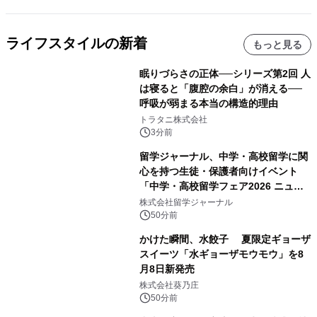
ライフスタイルの新着
もっと見る
眠りづらさの正体──シリーズ第2回 人
は寝ると「腹腔の余白」が消える──
呼吸が弱まる本当の構造的理由
トラタニ株式会社
3分前
留学ジャーナル、中学・高校留学に関
心を持つ生徒・保護者向けイベント
「中学・高校留学フェア2026 ニュー
ジーランド＆オーストラリア」を
株式会社留学ジャーナル
9/12(土)に開催
50分前
かけた瞬間、水餃子 夏限定ギョーザ
スイーツ「水ギョーザモウモウ」を8
月8日新発売
株式会社葵乃庄
50分前