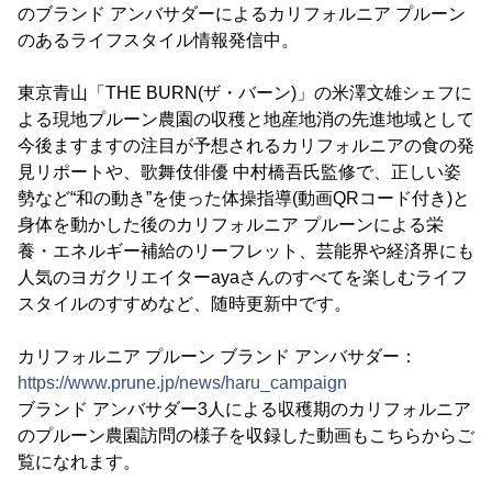
のブランド アンバサダーによるカリフォルニア プルーン
のあるライフスタイル情報発信中。
東京青山「THE BURN(ザ・バーン)」の米澤文雄シェフに
よる現地プルーン農園の収穫と地産地消の先進地域として
今後ますますの注目が予想されるカリフォルニアの食の発
見リポートや、歌舞伎俳優 中村橋吾氏監修で、正しい姿
勢など“和の動き”を使った体操指導(動画QRコード付き)と
身体を動かした後のカリフォルニア プルーンによる栄
養・エネルギー補給のリーフレット、芸能界や経済界にも
人気のヨガクリエイターayaさんのすべてを楽しむライフ
スタイルのすすめなど、随時更新中です。
カリフォルニア プルーン ブランド アンバサダー：
https://www.prune.jp/news/haru_campaign
ブランド アンバサダー3人による収穫期のカリフォルニア
のプルーン農園訪問の様子を収録した動画もこちらからご
覧になれます。