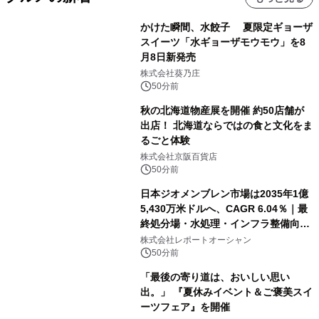
かけた瞬間、水餃子 夏限定ギョーザ
スイーツ「水ギョーザモウモウ」を8
月8日新発売
株式会社葵乃庄
50分前
秋の北海道物産展を開催 約50店舗が
出店！ 北海道ならではの食と文化をま
るごと体験
株式会社京阪百貨店
50分前
日本ジオメンブレン市場は2035年1億
5,430万米ドルへ、CAGR 6.04％｜最
終処分場・水処理・インフラ整備向け
需要拡大
株式会社レポートオーシャン
50分前
「最後の寄り道は、おいしい思い
出。」 『夏休みイベント＆ご褒美スイ
ーツフェア』を開催