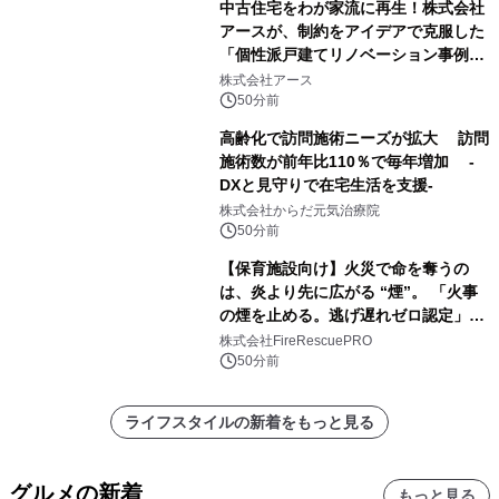
中古住宅をわが家流に再生！株式会社
アースが、制約をアイデアで克服した
「個性派戸建てリノベーション事例5
選」を公開
株式会社アース
50分前
高齢化で訪問施術ニーズが拡大 訪問
施術数が前年比110％で毎年増加 -
DXと見守りで在宅生活を支援-
株式会社からだ元気治療院
50分前
【保育施設向け】火災で命を奪うの
は、炎より先に広がる “煙”。 「火事
の煙を止める。逃げ遅れゼロ認定」提
供開始
株式会社FireRescuePRO
50分前
ライフスタイルの新着をもっと見る
グルメの新着
もっと見る