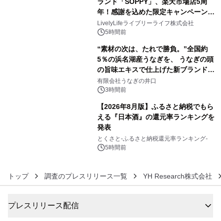
ランド「SOPPY」、楽天市場店5周
メーションを公開～
年！感謝を込めた限定キャンペーンを
4
8月10日より開催
LivelyLifeライブリーライフ株式会社
5時間前
“素材の次は、たれで勝負。”全国約
5％の浜名湖産うなぎを、 うなぎの頭
の旨味エキスで仕上げた新ブランド
5
「井口の誉」誕生
有限会社うなぎの井口
3時間前
【2026年8月版】ふるさと納税でもら
える『日本酒』の還元率ランキングを
発表
6
とくさと-ふるさと納税還元率ランキング-
5時間前
トップ
調査のプレスリリース一覧
YH Research株式会社
プレスリリース配信