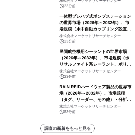
ン発電機セット、風力タービン、太陽
株式会社マーケットリサーチセンター
光発電機セット、その他）・分析レポ
23分前
ートを発表
一体型プレハブ式ポンプステーション
の世界市場（2026年～2032年）、市
場規模（水中自動カップリング設置、
陸上設置）・分析レポートを発表
株式会社マーケットリサーチセンター
23分前
民間航空機用シーラントの世界市場
（2026年～2032年）、市場規模（ポ
リサルファイド系シーラント、ポリチ
オエーテル系シーラント、シリコーン
株式会社マーケットリサーチセンター
系シーラント、その他）・分析レポー
23分前
トを発表
RAIN RFIDハードウェア製品の世界市
場（2026年～2032年）、市場規模
（タグ、リーダー、その他）・分析レ
ポートを発表
株式会社マーケットリサーチセンター
53分前
調査の新着をもっと見る