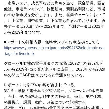
、市場シェア、成長率などに焦点を当て、競合環境、競合
他社、市場ランキング、技術動向、新製品開発など、市場
内の競争環境を分析します。また、産業チェーンにおいて
、川上産業、川中産業、川下産業も含まれております。過
去データは2018年から2022年まで、予測データは2023年
から2029年までです。
■レポートの詳細内容・無料サンプルお申込みはこちら
https://www.yhresearch.co.jp/reports/294732/electronic-ear
-tags-for-livestock
グローバル動物の電子耳タグの市場は2022年の 百万米ド
ルから2029年には 百万米ドルに成長し、2023年から2029
年の間にCAGRは ％になると予測されている。
レポートには以下の内容が含まれている。
第1章：動物の電子耳タグ製品範囲、グローバルの販売量
、売上、平均価格および中国の販売量、売上、平均価格、
発展機会、課題、動向、政策について説明する
第2章：グローバル動物の電子耳タグの主要会社の市場シ