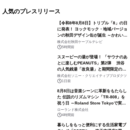
人気のプレスリリース
【令和8年8月8日】トリプル「8」の日
に発表！ ヨックモック・地域バージョ
ンの秋田デザイン缶が誕生 ～かわいい
1
秋田犬の子犬と秋田の四季と名所を巡
株式会社秋田ケーブルテレビ
るパッケージ～ 9月1日(火)秋田県内で
5時間前
販売開始
スヌーピーの湯が登場！ 「サウナのあ
とに楽しむPEANUTS」第2弾 渋谷
の人気銭湯「改良湯」と期間限定のコ
2
ラボレーション サウナイキタイコラ
株式会社ソニー・クリエイティブプロダクツ
ボグッズも発売決定！
1日前
8月8日は音楽シーンに革新をもたらし
た 伝説のリズムマシン「TR-808」を
祝う日 ～Roland Store Tokyoで実機
3
を展示しての 記念キャンペーンを開
ローランド株式会社
催 英国ラジオ「NTS」の 特別プログ
4時間前
ラムや、「TR-808」を愛する伝説的
暮らしをもっと便利にする生活家電ブ
アーティストを フィーチャーしたアニ