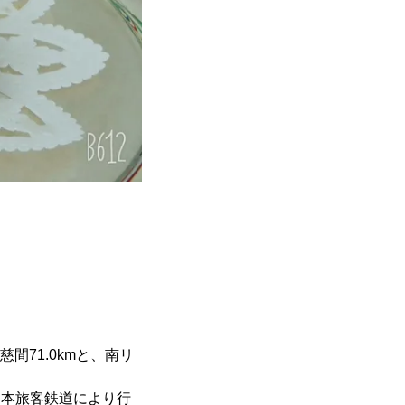
間71.0kmと、南リ
日本旅客鉄道により行