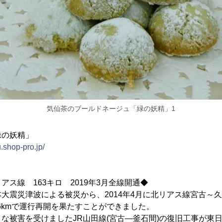
気仙茶のブールドネージュ「緑の妖精」1
緑の妖精」
u.shop-pro.jp/
ス線 163キロ 2019年3月全線開通◆
震災津波による被災から、2014年4月に北リアス線宮古～久慈
.6kmで運行再開を果たすことができました。
被害を受けましたJR山田線(宮古―釜石間)の復旧工事が東