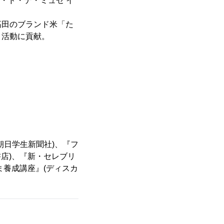
・ド・テ・ミュゼ イ
田のブランド米「た
ィ活動に貢献。
朝日学生新聞社)、『フ
店)、『新・セレブリ
ま養成講座』(ディスカ