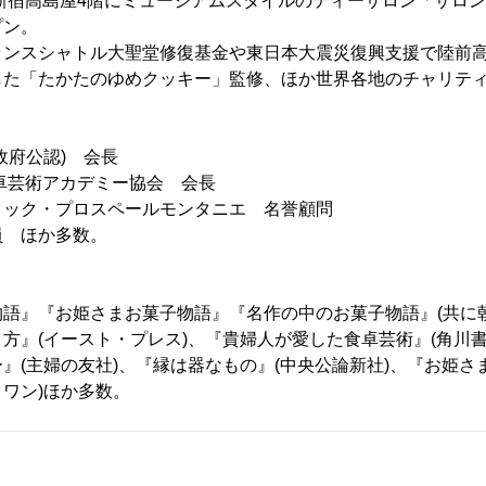
新宿高島屋4階にミュージアムスタイルのティーサロン「サロン
プン。
ンスシャトル大聖堂修復基金や東日本大震災復興支援で陸前高
した「たかたのゆめクッキー」監修、ほか世界各地のチャリテ
政府公認) 会長
卓芸術アカデミー協会 会長
ミック・プロスペールモンタニエ 名誉顧問
員 ほか多数。
語』『お姫さまお菓子物語』『名作の中のお菓子物語』(共に
方』(イースト・プレス)、『貴婦人が愛した食卓芸術』(角川書
』(主婦の友社)、『縁は器なもの』(中央公論新社)、『お姫さ
ワン)ほか多数。