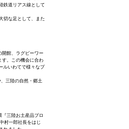
が三陸鉄道リアス線として
大切な足として、また
の開館、ラグビーワー
ます。この機会に合わ
オールいわてで様々なプ
、三陸の自然・郷土
環『三陸お土産品プロ
で中村一郎社長をはじ