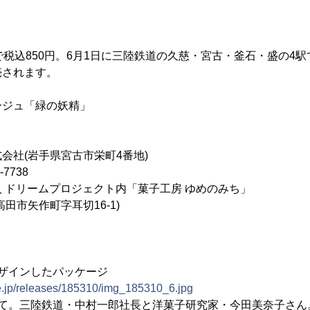
税込850円。6月1日に三陸鉄道の久慈・宮古・釜石・盛の4
売されます。
ージュ「緑の妖精」
会社(岩手県宮古市栄町4番地)
7738
 ドリームプロジェクト内「菓子工房 ゆめのみち」
矢作町字耳切16-1)
デザインしたパッケージ
ne.jp/releases/185310/img_185310_6.jpg
にて。三陸鉄道・中村一郎社長と洋菓子研究家・今田美奈子さん