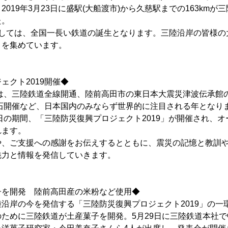
019年3月23日に盛駅(大船渡市)から久慈駅までの163km
た。
しては、全国一長い鉄道の誕生となります。三陸沿岸の皆様の
目を集めています。
ェクト2019開催◆
陸は、三陸鉄道全線開通、陸前高田市の東日本大震災津波伝承館
釜石開催など、日本国内のみならず世界的に注目される年となり
7日の期間、「三陸防災復興プロジェクト2019」が開催され、
れます。
、ご支援への感謝をお伝えするとともに、震災の記憶と教訓や
魅力と情報を発信していきます。
子を開発 陸前高田産の米粉など使用◆
沿岸の今を発信する「三陸防災復興プロジェクト2019」の一
ために三陸鉄道が土産菓子を開発。5月29日に三陸鉄道本社