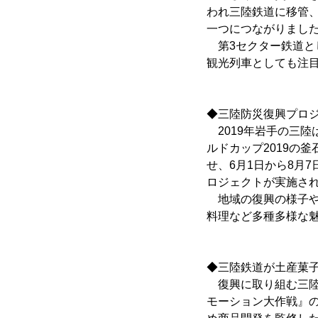
われ三陸鉄道に移管、2
一つにつながりまし
第3セクター鉄道と
観光列車としても注
◆三陸防災復興プロジ
2019年岩手の三
ルドカップ2019の
せ、6月1日から8月
ロジェクトが実施さ
地域の復興の様子や
料理など多種多様な
◆三陸鉄道が土産菓
復興に取り組む三陸
モーション大作戦』の