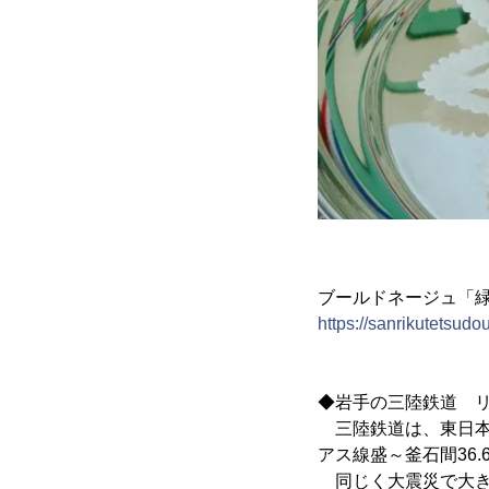
ブールドネージュ「
https://sanrikutetsudo
◆岩手の三陸鉄道 リア
三陸鉄道は、東日本大
アス線盛～釜石間36
同じく大震災で大きな