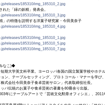
ne.jp/releases/185310/img_185310_2.jpg
催された「緑の妖精」発表会。
ne.jp/releases/185310/img_185310_3.jpg
妖精」の特徴を説明する洋菓子研究家・今田美奈子
ne.jp/releases/185310/img_185310_4.jpg
ne.jp/releases/185310/img_185310_1.jpg
ne.jp/releases/185310/img_185310_5.jpg
ne.jp/releases/185310/img_185310_7.jpg
みなこ)◆
短期大学英文科卒業。ヨーロッパ各国の国立製菓学校やホテル
ション、テーブルセッティング、プロトコール・マナーを学び
「株式会社今田美奈子食卓芸術サロン」代表取締役社長。
ッパ伝統のお菓子や食卓芸術の著書を80冊余り出版。
03年にテーブルアートで「芸術文化勲章オフィシエ」、201
。