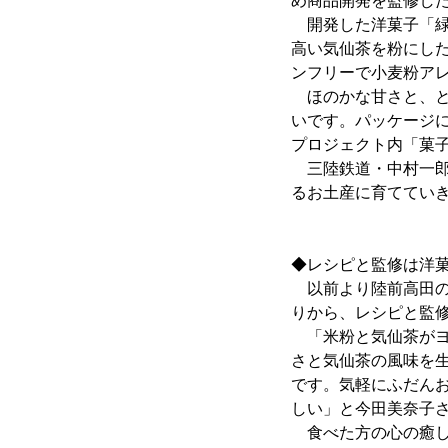
め商品開発を監修し
開発した洋菓子「緑
高い気仙茶を粉にし
ンフリーで小麦粉ア
ほのかな甘さと、と
いです。パッケージ
プロジェクト内「菓子
三陸鉄道・中村一郎
るお土産に育ててい
◆レシピと監修は洋
以前より陸前高田の
りから、レシピと監
「米粉と気仙茶がヨ
さと気仙茶の風味を
です。気軽にふだん
しい」と今田美奈子
食べた方の心の癒し