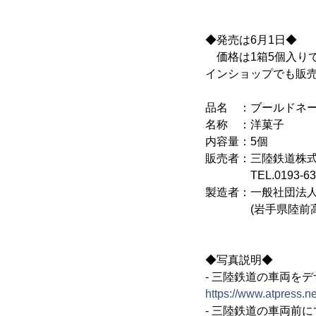
◆発売は6月1日◆
価格は1箱5個入りで
インショップでも販
品名 ：ブールドネ
名称 ：洋菓子
内容量：5個
販売者：三陸鉄道株式
TEL.0193-63-
製造者：一般社団法人
(岩手県陸前高田市
◆写真説明◆
- 三陸鉄道の車両を
https://www.atpress.
- 三陸鉄道の車両前