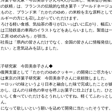
た洋菓子研究家・今田美奈子さんら4人が出席し、発表会が開催
の妖精」は、フランスの伝統的な焼き菓子・ブールドネージュ(
たものと、ブランド米「たかたのゆめ」の米粉を主な原料とし
レルギーの方にも召し上がっていただけます。
ろける軽い食感、気仙茶の香りが口いっぱいに広がり、幅広い
には三陸鉄道の車両のイラストなどをあしらいました。製造は一
工房 ゆめのみち」が担当。
社長は「県内の皆さんだけでなく、全国の皆さんに情報発信し
きたい」と意気込みを話しました。
菓子研究家 今田美奈子さん◆
復興支援として「たかたのゆめクッキー」の開発にご尽力をい
修は東京の洋菓子研究家 今田美奈子さんに依頼致しました。
ーロッパの味というより日本と融合した味で完成したことが嬉
生かし、ほんのり緑色の幸せを呼ぶお菓子に仕上げました。ひ
おいしく食べていただけるとうれしいですね。軽くてふわっと
さん。
になって欲しいという願いを込めて開発に当たったそうです