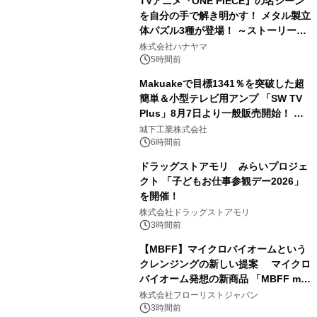
TVアニメ『ONE PIECE』の名シーン
を自分の手で解き明かす！ メタル製立
体パズル3種が登場！ ～ストーリーと
3
ギミックが融合した 大人の体験型パズ
株式会社ハナヤマ
ルが8月7日(金)12時より先行予約受付
5時間前
開始～
Makuakeで目標1341％を突破した超
簡単＆小型テレビ用アンプ 「SW TV
Plus」8月7日より一般販売開始！ ケ
4
ーブル1本つなぐだけ、テレビの音が
城下工業株式会社
ぐっと豊かに
6時間前
ドラッグストアモリ みらいプロジェ
クト 「子どもお仕事参観デー2026」
を開催！
5
株式会社ドラッグストアモリ
3時間前
【MBFF】マイクロバイオームという
クレンジングの新しい提案 マイクロ
バイオーム発想の新商品 「MBFF mb
6
クレンジングPRO」を2026年8月6日
株式会社フローリストジャパン
発売
3時間前