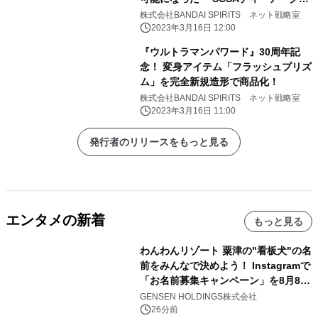
ver.松田啓人ULTIMATE」が登場
株式会社BANDAI SPIRITS ネット戦略室
2023年3月16日 12:00
『ウルトラマンパワード』30周年記
念！ 変身アイテム「フラッシュプリズ
ム」を完全新規造形で商品化！
株式会社BANDAI SPIRITS ネット戦略室
2023年3月16日 11:00
発行者のリリースをもっと見る
エンタメの新着
もっと見る
わんわんリゾート 粟津の"看板犬"の名
前をみんなで決めよう！ Instagramで
「お名前募集キャンペーン」を8月8日
(土)より開催
GENSEN HOLDINGS株式会社
26分前