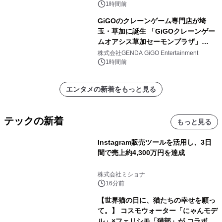
1時間前
GiGOのクレーンゲーム専門店が埼
玉・草加に誕生 「GiGOクレーンゲー
ムオアシス草加セーモンプラザ」
2026年8月7日(金)10時グランドオープ
株式会社GENDA GiGO Entertainment
ン
1時間前
エンタメの新着をもっと見る
テックの新着
もっと見る
Instagram販売ツールを活用し、3日
間で売上約4,300万円を達成
株式会社ミショナ
16分前
【世界猫の日に、猫たちの幸せを願っ
て。】 コスモウォーター「にゃんモデ
ル」×フェリシモ「猫部」が コラボキ