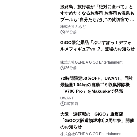
淡路島、旅行者が「絶対に食べて」と
すすめたくなるお寿司 お寿司も温泉も
プールも"自分たちだけ"の貸切宿で 1
日1組限定「岩屋温泉 絵島別庭 海と
株式会社ぷらど
森」の握り寿司プラン
26分前
GiGO限定景品「ぶいすぽっ！デフォ
ルメフィギュアvol.7」登場のお知らせ
株式会社GENDA GiGO Entertainment
26分前
72時間限定50％OFF、UWANT、同社
最軽量1.04kgの自動ゴミ収集掃除機
「V700 Pro」をMakuakeで発売
UWANT
1時間前
大阪・道頓堀の「GiGO」旗艦店
「GiGO大阪道頓堀本店2周年祭」開催
のお知らせ
株式会社GENDA GiGO Entertainment