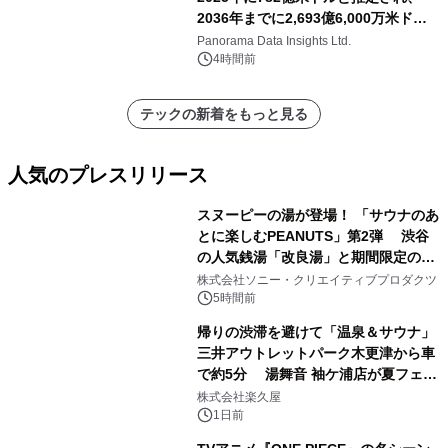
2036年までに2,693億6,000万米ドル
に達すると予測されており、予測期間
Panorama Data Insights Ltd.
（2026年～2036年）
4時間前
テックの新着をもっと見る
人気のプレスリリース
スヌーピーの湯が登場！ 「サウナのあ
とに楽しむPEANUTS」第2弾 渋谷
の人気銭湯「改良湯」と期間限定のコ
1
ラボレーション サウナイキタイコラ
株式会社ソニー・クリエイティブプロダクツ
ボグッズも発売決定！
5時間前
帰りの渋滞を避けて「温泉＆サウナ」
三井アウトレットパーク木更津から車
で約5分 湯舞音 袖ケ浦店が夏フェア
2
メニューを提供
株式会社楽久屋
1日前