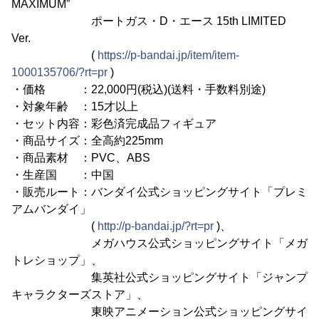
MAXIMUM”
ポートガス・D・エース 15th LIMITED
Ver.
(
https://p-bandai.jp/item/item-
1000135706/?rt=pr
)
・価格 ：22,000円(税込)(送料・手数料別途)
・対象年齢 ：15才以上
・セット内容：彩色済完成品フィギュア
・商品サイズ：全高約225mm
・商品素材 ：PVC、ABS
・生産国 ：中国
・販売ルート：バンダイ公式ショッピングサイト「プレミ
アムバンダイ」
(
http://p-bandai.jp/?rt=pr
)、
メガハウス公式ショッピングサイト「メガ
トレショップ」、
集英社公式ショッピングサイト「ジャンプ
キャラクターズストア」、
東映アニメーション公式ショッピングサイ