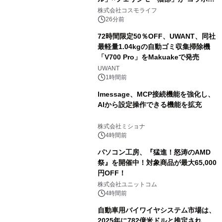
ャンペーンを実施
株式会社コスモライフ
26分前
72時間限定50％OFF、UWANT、同社
最軽量1.04kgの自動ゴミ収集掃除機
「V700 Pro」をMakuakeで発売
UWANT
1時間前
lmessage、MCP接続機能を強化し、
AIから設定操作できる機能を拡充
株式会社ミショナ
4時間前
パソコン工房、『猛進！怒涛のAMD
祭』を開催中！対象商品が最大65,000
円OFF！
株式会社ユニットコム
4時間前
自動車用バイワイヤシステム市場は、
2025年に782億米ドルと推定され、