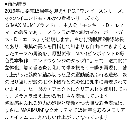
■商品特長
2019年に発売15周年を迎えたP.O.Pワンピースシリーズ。
そのハイエンドモデルかつ看板シリーズであ
る“MAXIMUM”ブランドに、主人公「モンキー・D・ルフ
ィ」の義兄であり、メラメラの実の能力者の「ポートガ
ス・D・エース」が登場します。白ひげ海賊団2番隊隊長
であり、海賊の高みを目指して誰よりも自由に生きようと
したエースの勇姿を、原型製作：MAS(ピンポイント)×彩
色見本製作：アンドウケンジのタッグによって、魅力的に
立体化。燃え盛る炎と化して拳を振るう一瞬を再現し、盛
り上がった筋肉や踏み切った足の躍動感あふれる造形、炎
の照り返しが髪の毛や小物などの彩色に見事に再現されて
います。また、炎のエフェクトにクリア素材を使用してお
り、メラメラ燃え上がる激しさを表現しています。
躍動感あふれる迫力の造形と斬新かつ大胆な彩色表現は、
まさに“MAXIMUM”なクオリティで15周年を彩るメモリア
ルアイテムにふさわしい仕上がりとなっています。