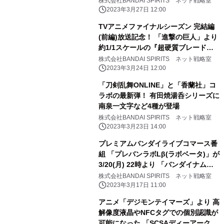
株式会社BANDAI SPIRITS ネット戦略室
2023年3月27日 12:00
TVアニメファイナルシーズン 完結編
(前編)放送記念！ 「進撃の巨人」より
約1/1スケールの『超硬質ブレード』
が登場！
株式会社BANDAI SPIRITS ネット戦略室
2023年3月24日 12:00
「刀剣乱舞ONLINE」と「香蘭社」コ
ラボの最新弾！ 有田焼湯呑シリーズに
南泉一文字など4種が登場
株式会社BANDAI SPIRITS ネット戦略室
2023年3月23日 14:00
プレミアムバンダイライブコマース番
組 「プレバンラボLβ(ラボベータ)」が
3/20(月) 22時より 「バンダイナムコ
Cross Store 東京」で配信決定 ゲス
株式会社BANDAI SPIRITS ネット戦略室
トは宮下草薙・宮下兼史鷹(みやした
2023年3月17日 11:00
けんしょう)さん！
アニメ「デジモンテイマーズ」より 高
解像度液晶やNFCタグでの個別認識が
可能になった 「SCSAディーアーク