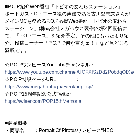
■P.O.P紹介Web番組「トピオの麦わらステーション」
ポートガス・D・エース役の声優である古川登志夫さんが
メインMCを務めるP.O.P応援Web番組「トピオの麦わら
ステーション」(株式会社メガハウス製作)の第4回配信に
て、「P.O.Pエース」を紹介予定。その他にもおたより紹
介、投稿コーナー「P.O.Pで何か言えェ！」など見どころ
満載です。
☆P.O.PワンピースYouTubeチャンネル：
https://www.youtube.com/channel/UCFXlSzDd2PobdqOIXa
☆P.O.P特設ページURL ：
https://www.megahobby.jp/event/pop_sp/
☆P.O.P15周年記念公式Twitter：
https://twitter.com/POP15thMemorial
■商品概要
・商品名 ：Portrait.Of.Piratesワンピース“NEO-