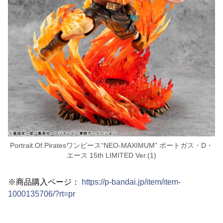
Portrait.Of.Piratesワンピース“NEO-MAXIMUM” ポートガス・D・
エース 15th LIMITED Ver.(1)
※商品購入ページ：
https://p-bandai.jp/item/item-
1000135706/?rt=pr