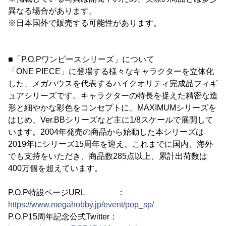
異なる場合があります。
※日本国外で販売する可能性があります。
■「P.O.Pワンピースシリーズ」について
「ONE PIECE」に登場する様々なキャラクターを立体化
した、メガハウスを代表するハイクオリティ完成品フィギ
ュアシリーズです。キャラクターの特長を捉えた精密な造
形と細やかな彩色をコンセプトに、MAXIMUMシリーズを
はじめ、Ver.BBシリーズなど主に1/8スケールで展開して
います。2004年発売の商品から始動した本シリーズは
2019年にシリーズ15周年を迎え、これまでに国内、海外
でも支持をいただき、商品数285点以上、累計出荷数は
400万個を超えています。
P.O.P特設ページURL ：
https://www.megahobby.jp/event/pop_sp/
P.O.P15周年記念公式Twitter：