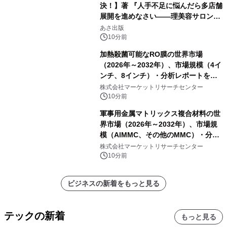
決！】著 『人手不足に悩んだら多店舗
展開を進めなさい――理美容サロン
「多店舗展開」の教科書』2026年8月
あさ出版
24日（月）発売
10分前
加熱殺菌可能なRO膜の世界市場
（2026年～2032年）、市場規模（4イ
ンチ、8インチ）・分析レポートを発
表
株式会社マーケットリサーチセンター
10分前
軍事用金属マトリックス複合材料の世
界市場（2026年～2032年）、市場規
模（AlMMC、その他のMMC）・分析
レポートを発表
株式会社マーケットリサーチセンター
10分前
ビジネスの新着をもっと見る
テックの新着
もっと見る