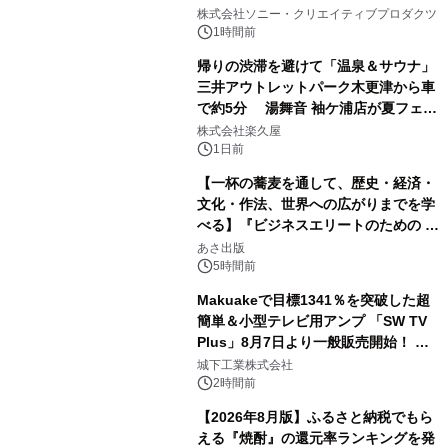
1
ラボレーション サウナイキタイコラ
株式会社ソニー・クリエイティブプロダクツ
ボグッズも発売決定！
1時間前
帰りの渋滞を避けて「温泉＆サウナ」
三井アウトレットパーク木更津から車
で約5分 湯舞音 袖ケ浦店が夏フェア
2
メニューを提供
株式会社楽久屋
1日前
【一杯の蕎麦を通して、歴史・経済・
文化・作法、世界への広がりまでを学
べる】『ビジネスエリートのための 教
3
養としての蕎麦』2026年8月25日
あさ出版
（火）発売
5時間前
Makuakeで目標1341％を突破した超
簡単＆小型テレビ用アンプ 「SW TV
Plus」8月7日より一般販売開始！ ケ
4
ーブル1本つなぐだけ、テレビの音が
城下工業株式会社
ぐっと豊かに
2時間前
【2026年8月版】ふるさと納税でもら
える『焼酎』の還元率ランキングを発