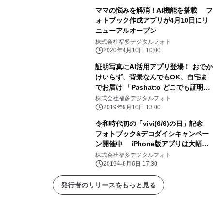
ママの悩みを解消！AI機能を搭載 フ
ォトブック作成アプリが4月10日にリ
ニューアルオープン
株式会社福多デジタルフォト
2020年4月10日 10:00
証明写真にAI活用アプリ登場！ おでか
けいらず、背景なんでもOK、自宅ま
でお届け 「Pashatto どこでも証明」
オープニングは200円
株式会社福多デジタルフォト
2019年9月10日 13:00
令和時代初の「vivi(6/6)の日」記念
フォトブック&デコダイシキャンペー
ン開催中 iPhone版アプリは大幅リ
ニューアル対応完了！
株式会社福多デジタルフォト
2019年6月6日 17:30
発行者のリリースをもっと見る