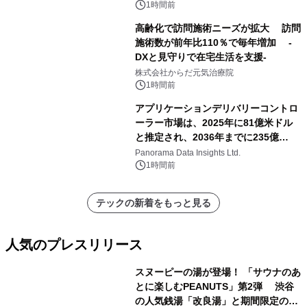
1時間前
高齢化で訪問施術ニーズが拡大 訪問
施術数が前年比110％で毎年増加 -
DXと見守りで在宅生活を支援-
株式会社からだ元気治療院
1時間前
アプリケーションデリバリーコントロ
ーラー市場は、2025年に81億米ドル
と推定され、2036年までに235億
8,000万米ドルに達すると予測されて
Panorama Data Insights Ltd.
おり、予測期間（2026年～2036年）
1時間前
テックの新着をもっと見る
人気のプレスリリース
スヌーピーの湯が登場！ 「サウナのあ
とに楽しむPEANUTS」第2弾 渋谷
の人気銭湯「改良湯」と期間限定のコ