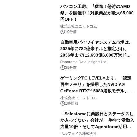
パソコン工房、『猛進！怒涛のAMD
祭』を開催中！対象商品が最大65,000
円OFF！
株式会社ユニットコム
10分前
自動車用バイワイヤシステム市場は、
2025年に782億米ドルと推定され、
2036年までに2,693億6,000万米ドル
に達すると予測されており、予測期間
Panorama Data Insights Ltd.
（2026年～2036年）
39分前
ゲーミングPC LEVEL∞より、「認定
再生メモリ」を採用したNVIDIA®
GeForce RTX™ 5080搭載モデル、
NVIDIA® GeForce RTX™ 5070 Ti搭
株式会社ユニットコム
載モデルを販売開始
1時間前
「Salesforceに商談日とステータスし
か入ってない」会社が、 半年で活動入
力量10倍・そしてAgentforce活用へ
── 敷島住宅×bellSalesAI事例公開
ベルフェイス株式会社