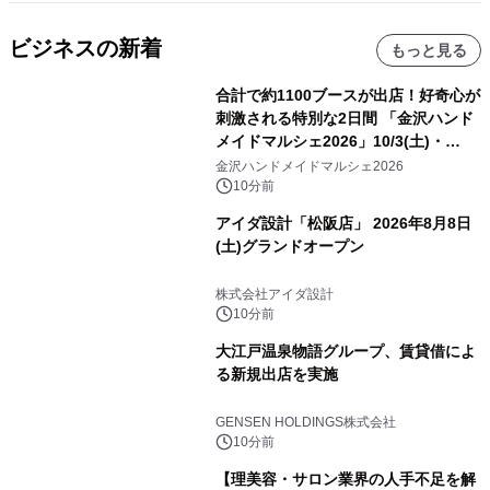
ビジネスの新着
もっと見る
合計で約1100ブースが出店！好奇心が
刺激される特別な2日間 「金沢ハンド
メイドマルシェ2026」10/3(土)・
10/4(日)開催
金沢ハンドメイドマルシェ2026
10分前
アイダ設計「松阪店」 2026年8月8日
(土)グランドオープン
株式会社アイダ設計
10分前
大江戸温泉物語グループ、賃貸借によ
る新規出店を実施
GENSEN HOLDINGS株式会社
10分前
【理美容・サロン業界の人手不足を解