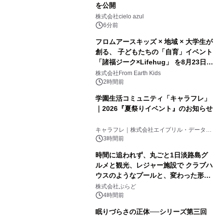
を公開
株式会社cielo azul
6分前
フロムアースキッズ × 地域 × 大学生が
創る、 子どもたちの「自育」イベント
「諸福ジーク×Lifehug」 を8月23日
(日)開催
株式会社From Earth Kids
2時間前
学園生活コミュニティ「キャラフレ」
｜2026『夏祭りイベント』のお知らせ
キャラフレ｜株式会社エイプリル・データ・
デザインズ
3時間前
時間に追われず、丸ごと1日淡路島グ
ルメと観光、レジャー施設で クラブハ
ウスのようなプールと、変わった形の
サウナも 「THE BOXY AWAJI」のお
株式会社ぷらど
得な素泊まり連泊プランで
4時間前
眠りづらさの正体──シリーズ第三回