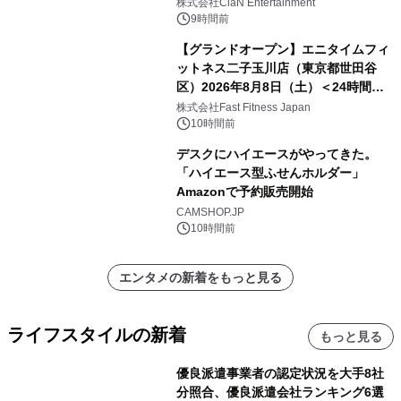
開催決定！！
株式会社ClaN Entertainment
9時間前
【グランドオープン】エニタイムフィ
ットネス二子玉川店（東京都世田谷
区）2026年8月8日（土）＜24時間年
中無休のフィットネスジム＞
株式会社Fast Fitness Japan
10時間前
デスクにハイエースがやってきた。
「ハイエース型ふせんホルダー」
Amazonで予約販売開始
CAMSHOP.JP
10時間前
エンタメの新着をもっと見る
ライフスタイルの新着
もっと見る
優良派遣事業者の認定状況を大手8社
分照合、優良派遣会社ランキング6選