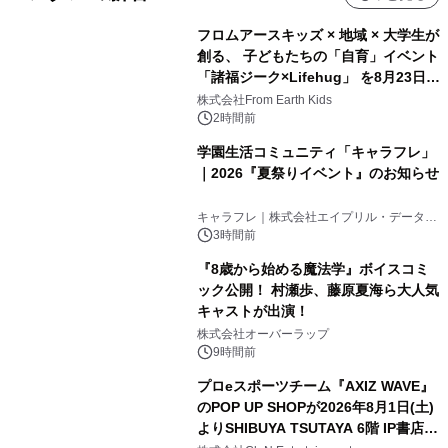
フロムアースキッズ × 地域 × 大学生が
創る、 子どもたちの「自育」イベント
「諸福ジーク×Lifehug」 を8月23日
(日)開催
株式会社From Earth Kids
2時間前
学園生活コミュニティ「キャラフレ」
｜2026『夏祭りイベント』のお知らせ
キャラフレ｜株式会社エイプリル・データ・
デザインズ
3時間前
『8歳から始める魔法学』ボイスコミ
ック公開！ 村瀬歩、藤原夏海ら大人気
キャストが出演！
株式会社オーバーラップ
9時間前
プロeスポーツチーム『AXIZ WAVE』
のPOP UP SHOPが2026年8月1日(土)
よりSHIBUYA TSUTAYA 6階 IP書店で