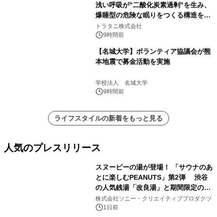
浅い呼吸が"二酸化炭素過剰"を生み、
爆睡型の危険な眠りをつくる構造を解
説
トラタニ株式会社
9時間前
【名城大学】ボランティア協議会が熊
本地震で募金活動を実施
学校法人 名城大学
9時間前
ライフスタイルの新着をもっと見る
人気のプレスリリース
スヌーピーの湯が登場！ 「サウナのあ
とに楽しむPEANUTS」第2弾 渋谷
の人気銭湯「改良湯」と期間限定のコ
1
ラボレーション サウナイキタイコラ
株式会社ソニー・クリエイティブプロダクツ
ボグッズも発売決定！
1日前