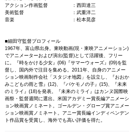
アクション作画監督 ：西田達三
美術監督 ：武重洋二
音楽 ：松本晃彦
■細田守監督プロフィール
1967年、富山県出身。東映動画(現・東映アニメーション)
でアニメーターおよび演出(監督)として活躍後、フリー
に。『時をかける少女』(06)『サマーウォーズ』(09)を監
督し、国内外で注目を集める。2011年、自身のアニメー
ション映画制作会社「スタジオ地図」を設立し、『おおか
みこどもの雨と雪』(12)、『バケモノの子』(15)、『未来
のミライ』(18)を発表。『未来のミライ』はカンヌ国際映
画祭・監督週間に選出。米国アカデミー賞長編アニメーシ
ョン映画賞ノミネート。ゴールデン・グローブ賞アニメー
ション映画賞ノミネート。アニー賞長編インディペンデン
ト作品賞を受賞し、海外でも高い評価を得た。