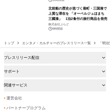
北前船の歴史が息づく港町・三国湊で
上質な滞在を 「オーベルジュほまち
三國湊」 1泊2食付の旅行商品を発売
6
株式会社ぷらど
9時間前
トップ
エンタメ・カルチャーのプレスリリース一覧
「明治
プレスリリース配信
サポート
関連サービス
•
運営会社
•
パートナープログラム