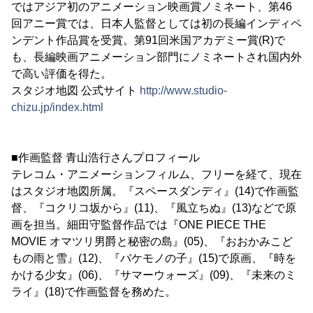
ではアジア初のアニメーション映画賞ノミネート、第46
回アニー賞では、日本人監督としては初の長編インディペ
ンデント作品賞を受賞。第91回米国アカデミー賞(R)で
も、長編映画アニメーション部門にノミネートされ国内外
で高い評価を得た。
スタジオ地図 公式サイト
http://www.studio-
chizu.jp/index.html
■作画監督 青山浩行さんプロフィール
テレコム・アニメーションフィルム、フリーを経て、現在
はスタジオ地図所属。『スペースダンディ』(14)で作画監
督、『コクリコ坂から』(11)、『風立ちぬ』(13)などで原
画を担当。細田守監督作品では『ONE PIECE THE
MOVIE オマツリ男爵と秘密の島』(05)、『おおかみこど
もの雨と雪』(12)、『バケモノの子』(15)で原画、『時を
かける少女』(06)、『サマーウォーズ』(09)、『未来のミ
ライ』(18)で作画監督を務めた。