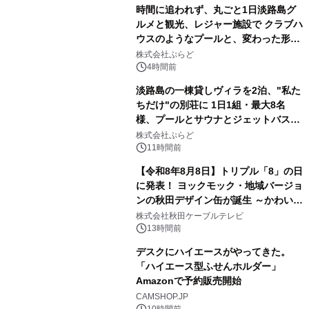
時間に追われず、丸ごと1日淡路島グ
ルメと観光、レジャー施設で クラブハ
ウスのようなプールと、変わった形の
2
サウナも 「THE BOXY AWAJI」のお
株式会社ぷらど
得な素泊まり連泊プランで
4時間前
淡路島の一棟貸しヴィラを2泊、"私た
ちだけ"の別荘に 1日1組・最大8名
様、プールとサウナとジェットバス付
3
きで Villa Mon Temps AWAJIの連泊
株式会社ぷらど
素泊りプラン
11時間前
【令和8年8月8日】トリプル「8」の日
に発表！ ヨックモック・地域バージョ
ンの秋田デザイン缶が誕生 ～かわいい
4
秋田犬の子犬と秋田の四季と名所を巡
株式会社秋田ケーブルテレビ
るパッケージ～ 9月1日(火)秋田県内で
13時間前
販売開始
デスクにハイエースがやってきた。
「ハイエース型ふせんホルダー」
Amazonで予約販売開始
5
CAMSHOP.JP
10時間前