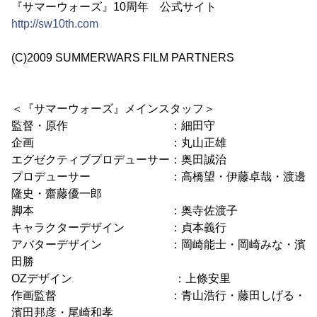
『サマーウォーズ』10周年 公式サイト
http://sw10th.com
(C)2009 SUMMERWARS FILM PARTNERS
＜『サマーウォーズ』メインスタッフ＞
監督・原作 ：細田守
企画 ：丸山正雄
エグゼクティブプロデューサー：奥田誠治
プロデューサー ：高橋望・伊藤卓哉・渡邊
隆史・齋藤優一郎
脚本 ：奥寺佐渡子
キャラクターデザイン ：貞本義行
アバターデザイン ：岡崎能士・岡崎みな・濱
田勝
OZデザイン ：上條安里
作画監督 ：青山浩行・藤田しげる・
濱田邦彦・尾崎和孝