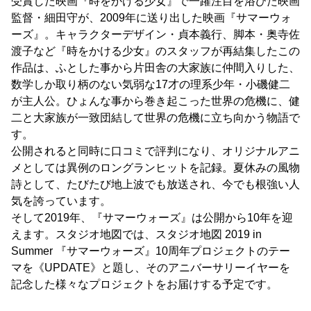
受賞した映画『時をかける少女』で一躍注目を浴びた映画
監督・細田守が、2009年に送り出した映画『サマーウォ
ーズ』。キャラクターデザイン・貞本義行、脚本・奥寺佐
渡子など『時をかける少女』のスタッフが再結集したこの
作品は、ふとした事から片田舎の大家族に仲間入りした、
数学しか取り柄のない気弱な17才の理系少年・小磯健二
が主人公。ひょんな事から巻き起こった世界の危機に、健
二と大家族が一致団結して世界の危機に立ち向かう物語で
す。
公開されると同時に口コミで評判になり、オリジナルアニ
メとしては異例のロングランヒットを記録。夏休みの風物
詩として、たびたび地上波でも放送され、今でも根強い人
気を誇っています。
そして2019年、『サマーウォーズ』は公開から10年を迎
えます。スタジオ地図では、スタジオ地図 2019 in
Summer 『サマーウォーズ』10周年プロジェクトのテー
マを《UPDATE》と題し、そのアニバーサリーイヤーを
記念した様々なプロジェクトをお届けする予定です。