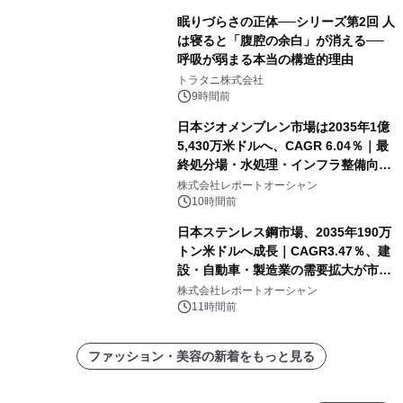
眠りづらさの正体──シリーズ第2回 人
は寝ると「腹腔の余白」が消える──
呼吸が弱まる本当の構造的理由
トラタニ株式会社
9時間前
日本ジオメンブレン市場は2035年1億
5,430万米ドルへ、CAGR 6.04％｜最
終処分場・水処理・インフラ整備向け
需要拡大
株式会社レポートオーシャン
10時間前
日本ステンレス鋼市場、2035年190万
トン米ドルへ成長｜CAGR3.47％、建
設・自動車・製造業の需要拡大が市場
を牽引
株式会社レポートオーシャン
11時間前
ファッション・美容の新着をもっと見る