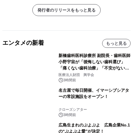
発行者のリリースをもっと見る
エンタメの新着
もっと見る
新橋歯科医科診療所 副院長・歯科医師
小野宇宙が「後悔しない歯科選び」
「痛くない歯科治療」「不安がない治
療計画」をテーマに専門監修
医療法人財団 興学会
3時間前
名古屋で毎日開催、イマーシブシアタ
ーの常設施設をオープン！
クローズシアター
3時間前
広島生まれのぷよぷよ 広島企業No.1
の“ぷよぷよ愛”が決定！