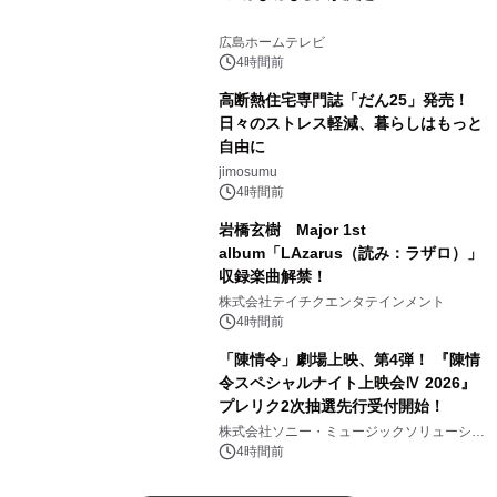
広島ホームテレビ
4時間前
高断熱住宅専門誌「だん25」発売！
日々のストレス軽減、暮らしはもっと
自由に
jimosumu
4時間前
岩橋玄樹 Major 1st
album「LAzarus（読み：ラザロ）」
収録楽曲解禁！
株式会社テイチクエンタテインメント
4時間前
「陳情令」劇場上映、第4弾！ 『陳情
令スペシャルナイト上映会Ⅳ 2026』
プレリク2次抽選先行受付開始！
株式会社ソニー・ミュージックソリューショ
ンズ
4時間前