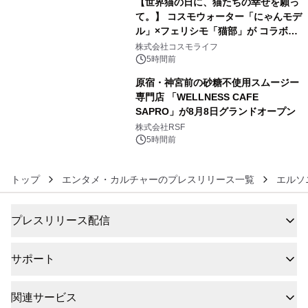
【世界猫の日に、猫たちの幸せを願っ
て。】 コスモウォーター「にゃんモデ
ル」×フェリシモ「猫部」が コラボキ
5
ャンペーンを実施
株式会社コスモライフ
5時間前
原宿・神宮前の砂糖不使用スムージー
専門店 「WELLNESS CAFE
SAPRO」が8月8日グランドオープン
6
株式会社RSF
5時間前
トップ
エンタメ・カルチャーのプレスリリース一覧
エルソ
プレスリリース配信
サポート
関連サービス