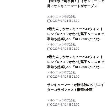
【埼玉県上尾市初！】イオンモール上
尾にサンキューマートがオープン！
エルソニック株式会社
2021年9月21日 13:30
#勝たんしかサンキューハロウィン ト
レンドの“コワかわ”お菓子＆コスメで
準備も超楽しい 『ALL390でコワかわ
ハロウィン』が9月24日(金) からスタ
エルソニック株式会社
ート！
2021年9月18日 21:00
#勝たんしかサンキューハロウィン ト
レンドの“コワかわ”お菓子＆コスメで
準備も超楽しい 『ALL390でコワかわ
ハロウィン』が9月24日(金) からスタ
エルソニック株式会社
ート！
2021年9月17日 11:00
サンキューマートが贈る秋のクリエイ
ターコラボフェス！豪華4企画
エルソニック株式会社
2021年9月14日 22:00