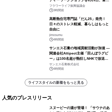
ティーワークショップを8月9日、富
山・射水で開催
フラワーライフ振興協議会
3時間前
高断熱住宅専門誌「だん25」発売！
日々のストレス軽減、暮らしはもっと
自由に
jimosumu
4時間前
サンエス石膏の地域貢献活動が加速 ―
関連会社Attipect主催「田んぼラグビ
ー」は100名超が熱狂しNHKで放送さ
れました。
サンエス石膏株式会社
4時間前
ライフスタイルの新着をもっと見る
人気のプレスリリース
スヌーピーの湯が登場！ 「サウナのあ