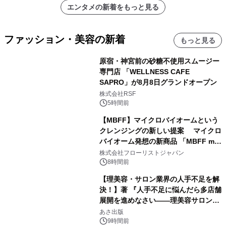
エンタメの新着をもっと見る
ファッション・美容の新着
もっと見る
原宿・神宮前の砂糖不使用スムージー
専門店 「WELLNESS CAFE
SAPRO」が8月8日グランドオープン
株式会社RSF
5時間前
【MBFF】マイクロバイオームという
クレンジングの新しい提案 マイクロ
バイオーム発想の新商品 「MBFF mb
クレンジングPRO」を2026年8月6日
株式会社フローリストジャパン
発売
8時間前
【理美容・サロン業界の人手不足を解
決！】著 『人手不足に悩んだら多店舗
展開を進めなさい――理美容サロン
「多店舗展開」の教科書』2026年8月
あさ出版
24日（月）発売
9時間前