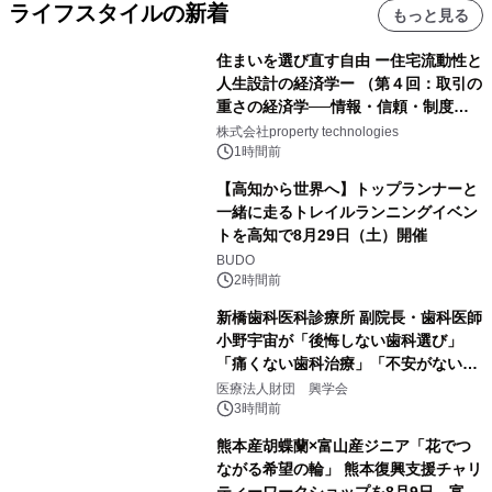
ライフスタイルの新着
もっと見る
住まいを選び直す自由 ー住宅流動性と
人生設計の経済学ー （第４回：取引の
重さの経済学──情報・信頼・制度を
PropTechはどう組み替えるか）｜
株式会社property technologies
PropTech-Lab
1時間前
【高知から世界へ】トップランナーと
一緒に走るトレイルランニングイベン
トを高知で8月29日（土）開催
BUDO
2時間前
新橋歯科医科診療所 副院長・歯科医師
小野宇宙が「後悔しない歯科選び」
「痛くない歯科治療」「不安がない治
療計画」をテーマに専門監修
医療法人財団 興学会
3時間前
熊本産胡蝶蘭×富山産ジニア「花でつ
ながる希望の輪」 熊本復興支援チャリ