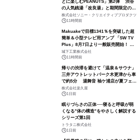
とに楽しむPEANUTS」第2弾 渋谷
の人気銭湯「改良湯」と期間限定のコ
1
ラボレーション サウナイキタイコラ
株式会社ソニー・クリエイティブプロダクツ
ボグッズも発売決定！
11時間前
Makuakeで目標1341％を突破した超
簡単＆小型テレビ用アンプ 「SW TV
Plus」8月7日より一般販売開始！ ケ
2
ーブル1本つなぐだけ、テレビの音が
城下工業株式会社
ぐっと豊かに
11時間前
帰りの渋滞を避けて「温泉＆サウナ」
三井アウトレットパーク木更津から車
で約5分 湯舞音 袖ケ浦店が夏フェア
3
メニューを提供
株式会社楽久屋
1日前
眠りづらさの正体──寝ると呼吸が弱
くなる"体の構造"をやさしく解説する
シリーズ第1回
4
トラタニ株式会社
1日前