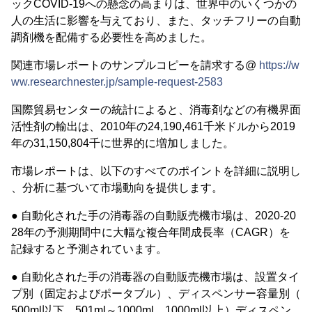
ックCOVID-19への懸念の高まりは、世界中のいくつかの
人の生活に影響を与えており、また、タッチフリーの自動
調剤機を配備する必要性を高めました。
関連市場レポートのサンプルコピーを請求する@
https://w
ww.researchnester.jp/sample-request-2583
国際貿易センターの統計によると、消毒剤などの有機界面
活性剤の輸出は、2010年の24,190,461千米ドルから2019
年の31,150,804千に世界的に増加しました。
市場レポートは、以下のすべてのポイントを詳細に説明し
、分析に基づいて市場動向を提供します。
● 自動化された手の消毒器の自動販売機市場は、2020-20
28年の予測期間中に大幅な複合年間成長率（CAGR）を
記録すると予測されています。
● 自動化された手の消毒器の自動販売機市場は、設置タイ
プ別（固定およびポータブル）、ディスペンサー容量別（
500ml以下、501ml～1000ml、1000ml以上）ディスペン