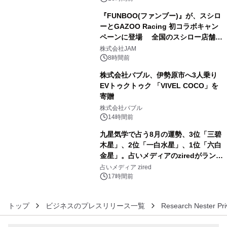
『FUNBOO(ファンブー)』が、スシロ
ーとGAZOO Racing 初コラボキャン
ペーンに登場 全国のスシロー店舗で
4
GR 4車種の FUNBOO(ミニカー)付き
株式会社JAM
メニューが展開されます
8時間前
株式会社バブル、伊勢原市へ3人乗り
EVトゥクトゥク 「VIVEL COCO」を
寄贈
5
株式会社バブル
14時間前
九星気学で占う8月の運勢、3位「三碧
木星」、2位「一白水星」、1位「六白
金星」。占いメディアのziredがランキ
6
ングを発表
占いメディア zired
17時間前
トップ
ビジネスのプレスリリース一覧
Research Nester Pri