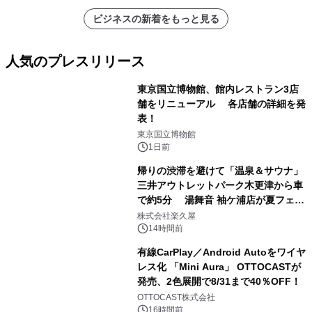
ビジネスの新着をもっと見る
人気のプレスリリース
東京国立博物館、館内レストラン3店
舗をリニューアル 各店舗の詳細を発
表！
1
東京国立博物館
1日前
帰りの渋滞を避けて「温泉＆サウナ」
三井アウトレットパーク木更津から車
で約5分 湯舞音 袖ケ浦店が夏フェア
2
メニューを提供
株式会社楽久屋
14時間前
有線CarPlay／Android Autoをワイヤ
レス化 「Mini Aura」 OTTOCASTが
発売、2色展開で8/31まで40％OFF！
3
OTTOCAST株式会社
16時間前