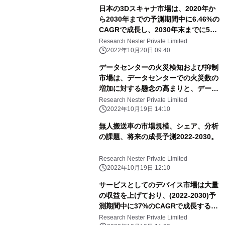
日本の3Dスキャナ市場は、2020年か
ら2030年までの予測期間中に6.46%の
CAGRで成長し、2030年末までに5億
300万米ドルの収益を得ると推定され
Research Nester Private Limited
ています。
2022年10月20日 09:40
データセンターの火災検知および抑制
市場は、データセンターでの火災数の
増加に対する懸念の高まりと、データ
センターのラック密度の年々の増加に
Research Nester Private Limited
起因する可能性があります。
2022年10月19日 14:10
無人搬送車の市場規模、シェア、分析
の課題、将来の成長予測2022-2030。
Research Nester Private Limited
2022年10月19日 12:10
サービスとしてのデバイス市場は大量
の収益を上げており、(2022-2030)予
測期間中に37%のCAGRで成長すると
推定されています。
Research Nester Private Limited