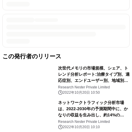
この発行者のリリース
次世代メモリの市場規模、シェア、ト
レンド分析レポート:治療タイプ別、適
応症別、エンドユーザー別、地域別、
セグメント別予測(2021~2030年)
Research Nester Private Limited
2022年10月20日 10:50
ネットワークトラフィック分析市場
は、2022-2030年の予測期間中に、か
なりの収益を生み出し、約14%の
CAGRで成長すると推定されていま
Research Nester Private Limited
す。
2022年10月20日 10:10