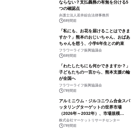
ならない？支払義務の有無を分ける5
つの確認点
弁護士法人若井綜合法律事務所
6時間前
「私にも、お花を届けることはできま
すか？」熊本のおじいちゃん、おばあ
ちゃんを想う、小学6年生との約束
フラワーライフ振興協議会
6時間前
「わたしたちにも何かできますか？」
子どもたちの一言から、熊本支援の輪
が全国へ
フラワーライフ振興協議会
7時間前
アルミニウム・ジルコニウム合金スパ
ッタリングターゲットの世界市場
（2026年～2032年）、市場規模
（0.995、0.999、その他）・分析レポ
株式会社マーケットリサーチセンター
ートを発表
7時間前