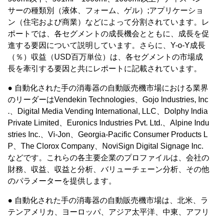
サーの種類別（液体、フォーム、ゲル）;アプリケーショ
ン（住宅および商業）などによって分割されています。レ
ポートでは、各セグメントの成長機会とともに、成長を促
進する要因について説明しています。さらに、Y-o-Y成長
（％）収益（USD百万単位）は、各セグメントの市場成
長を牽引する要因と共にレポートに記載されています。
● 自動化された手の消毒器の自動販売機市場における業界
のリーダーはVendekin Technologies、Gojo Industries, Inc
.、Digital Media Vending International, LLC、Dolphy India
Private Limited、Euronics Industries Pvt. Ltd.、Alpine Indu
stries Inc.、Vi-Jon、Georgia-Pacific Consumer Products L
P、The Clorox Company、NoviSign Digital Signage Inc.
などです。これらの各主要企業のプロファイルは、会社の
財務、収益、収益と分析、バリューチェーン分析、その他
のパラメーターを提供します。
● 自動化された手の消毒器の自動販売機市場は、北米、ラ
テンアメリカ、ヨーロッパ、アジア太平洋、中東、アフリ