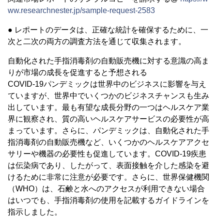
ww.researchnester.jp/sample-request-2583
● レポートのデータは、正確な統計を確保するために、一
次と二次の両方の調査方法を通じて収集されます。
自動化された手指消毒剤の自動販売機に対する意識の高ま
りが市場の成長を促進すると予想される
COVID-19パンデミックは世界中のビジネスに影響を与え
ていますが、世界中でいくつかのビジネスチャンスも生み
出しています。最も有望な成長分野の一つはヘルスケア業
界に観察され、質の高いヘルスケアサービスの必要性が高
まっています。さらに、パンデミックは、自動化された手
指消毒剤の自動販売機など、いくつかのヘルスケアアクセ
サリーや機器の必要性も促進しています。COVID-19疾患
は伝染病であり、したがって、表面接触を介した感染を避
けるために非常に注意が必要です。さらに、世界保健機関
（WHO）は、石鹸と水へのアクセスが利用できない場合
はいつでも、手指消毒剤の使用を記載するガイドラインを
指示しました。