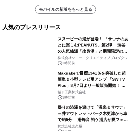
モバイルの新着をもっと見る
人気のプレスリリース
スヌーピーの湯が登場！ 「サウナのあ
とに楽しむPEANUTS」第2弾 渋谷
の人気銭湯「改良湯」と期間限定のコ
1
ラボレーション サウナイキタイコラ
株式会社ソニー・クリエイティブプロダクツ
ボグッズも発売決定！
2時間前
Makuakeで目標1341％を突破した超
簡単＆小型テレビ用アンプ 「SW TV
Plus」8月7日より一般販売開始！ ケ
2
ーブル1本つなぐだけ、テレビの音が
城下工業株式会社
ぐっと豊かに
3時間前
帰りの渋滞を避けて「温泉＆サウナ」
三井アウトレットパーク木更津から車
で約5分 湯舞音 袖ケ浦店が夏フェア
3
メニューを提供
株式会社楽久屋