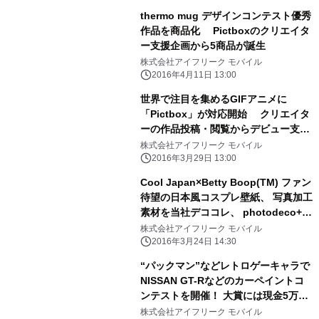
thermo mug デザインコンテスト優秀
作品を商品化 Pictboxのクリエイタ
ー支援企画から5商品が誕生
株式会社アイフリーク モバイル
2016年4月11日 13:00
世界で注目を集めるGIFアニメに
「Pictbox」が対応開始 クリエイタ
ーの作品投稿・閲覧からデビュー支援
まで
株式会社アイフリーク モバイル
2016年3月29日 13:00
Cool Japan×Betty Boop(TM) ファン
待望の日本風コスプレ壁紙、 写真加工
素材を当社デココレ、 photodeco+に
て配信開始！
株式会社アイフリーク モバイル
2016年3月24日 14:30
“パックマン”などレトロゲーキャラで
NISSAN GT-Rなどのカーペイントコ
ンテストを開催！ 大賞には現金5万円
や AFTER FIRE Reアイテムをプレゼ
株式会社アイフリーク モバイル