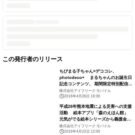
この発行者のリリース
ちびまる子ちゃん×デココレ、
photodeco+ まるちゃんのお誕生日
記念コンテンツ、 期間限定特別配信！
～ゴールデンウィークにも使える スタ
株式会社アイフリーク モバイル
ンプや壁紙、写真加工の限定素材を配
2016年4月26日 16:30
信～
平成28年熊本地震による災害への支援
活動 絵本アプリ「森のえほん館」
元気がでる絵本シリーズから義援金の
寄付を実施
株式会社アイフリーク モバイル
2016年4月22日 12:00