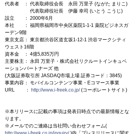
代表者 ： 代表取締役会長 永田 万里子 (ながた まりこ)
代表取締役社長 伊藤 幸司 (いとう こうじ)
設立 ： 2000年6月
本社 ： 福岡県福岡市中央区薬院1-1-1 薬院ビジネスガ
ーデン9階
東京支店： 東京都渋谷区道玄坂1-12-1 渋谷マークシティ
ウェスト16階
資本金 ： 4億5,835万円
主要株主： 永田 万里子・株式会社リクルートインキュベ
ーションパートナーズ 他
(大阪証券取引所 JASDAQ市場上場 証券コード：3845)
事業内容： モバイルコンテンツ事業・Eコマース事業
URL ：
http://www.i-freek.co.jp/
(コーポレートサイト)
※本リリースに記載の事項は発表日時点での最新情報とな
ります。
※メールでのご連絡は当社問い合わせフォーム(
http://www.i-freek.co.jp/inquiry/
)内「プレスリリースに関す