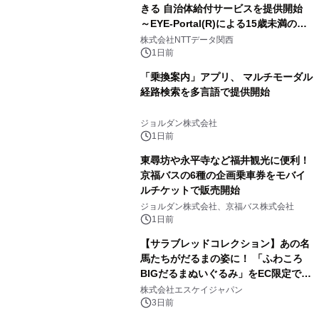
きる 自治体給付サービスを提供開始
～EYE-Portal(R)による15歳未満の本
人認証と デジタルデバイド対策で実現
株式会社NTTデータ関西
～
1日前
「乗換案内」アプリ、 マルチモーダル
経路検索を多言語で提供開始
ジョルダン株式会社
1日前
東尋坊や永平寺など福井観光に便利！
京福バスの6種の企画乗車券をモバイ
ルチケットで販売開始
ジョルダン株式会社、京福バス株式会社
1日前
【サラブレッドコレクション】あの名
馬たちがだるまの姿に！ 「ふわころ
BIGだるまぬいぐるみ」をEC限定で受
注販売開始
株式会社エスケイジャパン
3日前