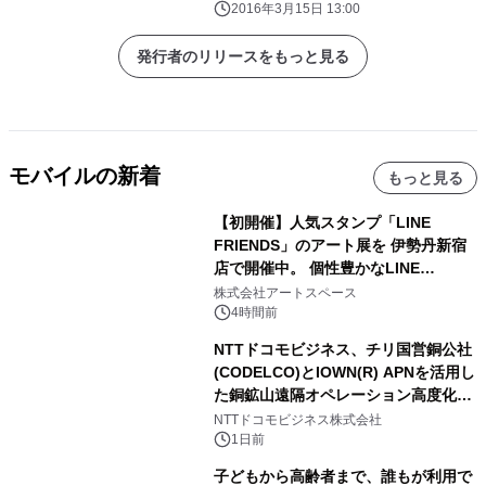
ント
2016年3月15日 13:00
発行者のリリースをもっと見る
モバイルの新着
もっと見る
【初開催】人気スタンプ「LINE
FRIENDS」のアート展を 伊勢丹新宿
店で開催中。 個性豊かなLINE
FRIENDSの仲間たちが インテリアア
株式会社アートスペース
ートとして新たな魅力を発信。
4時間前
NTTドコモビジネス、チリ国営銅公社
(CODELCO)とIOWN(R) APNを活用し
た銅鉱山遠隔オペレーション高度化に
向けた調査・実証を開始
NTTドコモビジネス株式会社
1日前
子どもから高齢者まで、誰もが利用で