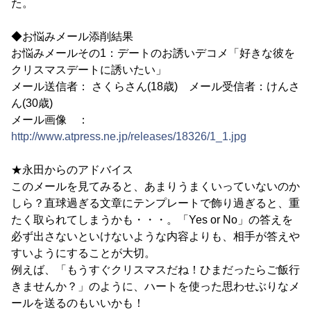
た。
◆お悩みメール添削結果
お悩みメールその1：デートのお誘いデコメ「好きな彼を
クリスマスデートに誘いたい」
メール送信者： さくらさん(18歳) メール受信者：けんさ
ん(30歳)
メール画像 ：
http://www.atpress.ne.jp/releases/18326/1_1.jpg
★永田からのアドバイス
このメールを見てみると、あまりうまくいっていないのか
しら？直球過ぎる文章にテンプレートで飾り過ぎると、重
たく取られてしまうかも・・・。「Yes or No」の答えを
必ず出さないといけないような内容よりも、相手が答えや
すいようにすることが大切。
例えば、「もうすぐクリスマスだね！ひまだったらご飯行
きませんか？」のように、ハートを使った思わせぶりなメ
ールを送るのもいいかも！