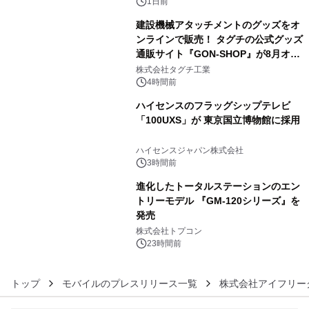
1日前
建設機械アタッチメントのグッズをオ
ンラインで販売！ タグチの公式グッズ
通販サイト『GON-SHOP』が8月オー
4
プン
株式会社タグチ工業
4時間前
ハイセンスのフラッグシップテレビ
「100UXS」が 東京国立博物館に採用
5
ハイセンスジャパン株式会社
3時間前
進化したトータルステーションのエン
トリーモデル 『GM-120シリーズ』を
発売
6
株式会社トプコン
23時間前
トップ
モバイルのプレスリリース一覧
株式会社アイフリー