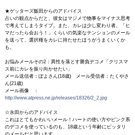
★ゲッターズ飯田からのアドバイス
占いの観点からだと、彼女はマジメで物事をマイナス思考
で考えてしまうタイプ。また、カレは少し変わり者。「ヒ
マだったら会おう！」くらいの気楽なテンションのメール
を送って、選択権をカレに持たせたほうがうまくいくか
も。
お悩みメールその2：異性を落とす勝負デコメ「クリスマ
ス前にカレを振り向かせたい」
メール送信者：ぽよさん(18歳) メール受信者：たくやさ
ん(21歳)
メール画像 ：
http://www.atpress.ne.jp/releases/18326/2_2.jpg
☆永田からのアドバイス
これはとてもかわいいメール！ハートの使い方やピンク系
のデコメを使っているのも、18歳という年齢にピッタリ
のメールだと思います。