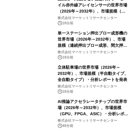
イル赤外線アレイセンサーの世界市場
（2026年～2032年）、市場規模（ス
ルーホールタイプ、SMDタイプ）・分
株式会社マーケットリサーチセンター
析レポートを発表
18分前
単一ステーション押出ブロー成形機の
世界市場（2026年～2032年）、市場
規模（連続押出ブロー成形、間欠押出
ブロー成形）・分析レポートを発表
株式会社マーケットリサーチセンター
18分前
立体駐車場の世界市場（2026年～
2032年）、市場規模（半自動タイプ、
全自動タイプ）・分析レポートを発表
株式会社マーケットリサーチセンター
18分前
AI推論アクセラレータチップの世界市
場（2026年～2032年）、市場規模
（GPU、FPGA、ASIC）・分析レポー
トを発表
株式会社マーケットリサーチセンター
48分前