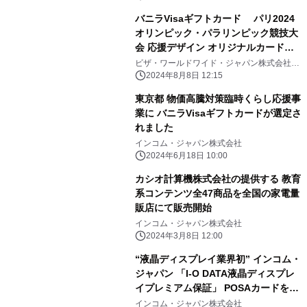
バニラVisaギフトカード パリ2024
オリンピック・パラリンピック競技大
会 応援デザイン オリジナルカード販
売のお知らせ
ビザ・ワールドワイド・ジャパン株式会社、
インコム・ジャパン株式会社
2024年8月8日 12:15
東京都 物価高騰対策臨時くらし応援事
業に バニラVisaギフトカードが選定さ
れました
インコム・ジャパン株式会社
2024年6月18日 10:00
カシオ計算機株式会社の提供する 教育
系コンテンツ全47商品を全国の家電量
販店にて販売開始
インコム・ジャパン株式会社
2024年3月8日 12:00
“液晶ディスプレイ業界初” インコム・
ジャパン 「I-O DATA液晶ディスプレ
イプレミアム保証」 POSAカードを販
売開始
インコム・ジャパン株式会社