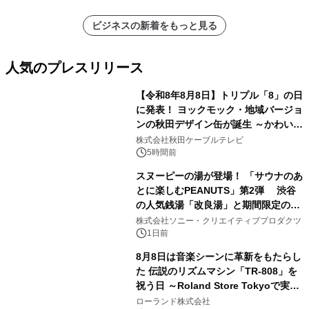
ビジネスの新着をもっと見る
人気のプレスリリース
【令和8年8月8日】トリプル「8」の日
に発表！ ヨックモック・地域バージョ
ンの秋田デザイン缶が誕生 ～かわいい
1
秋田犬の子犬と秋田の四季と名所を巡
株式会社秋田ケーブルテレビ
るパッケージ～ 9月1日(火)秋田県内で
5時間前
販売開始
スヌーピーの湯が登場！ 「サウナのあ
とに楽しむPEANUTS」第2弾 渋谷
の人気銭湯「改良湯」と期間限定のコ
2
ラボレーション サウナイキタイコラ
株式会社ソニー・クリエイティブプロダクツ
ボグッズも発売決定！
1日前
8月8日は音楽シーンに革新をもたらし
た 伝説のリズムマシン「TR-808」を
祝う日 ～Roland Store Tokyoで実機
3
を展示しての 記念キャンペーンを開
ローランド株式会社