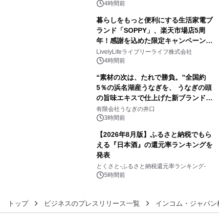
催 英国ラジオ「NTS」の 特別プログ
4時間前
ラムや、「TR-808」を愛する伝説的
暮らしをもっと便利にする生活家電ブ
アーティストを フィーチャーしたアニ
ランド「SOPPY」、楽天市場店5周
メーションを公開～
年！感謝を込めた限定キャンペーンを
4
8月10日より開催
LivelyLifeライブリーライフ株式会社
4時間前
“素材の次は、たれで勝負。”全国約
5％の浜名湖産うなぎを、 うなぎの頭
の旨味エキスで仕上げた新ブランド
5
「井口の誉」誕生
有限会社うなぎの井口
3時間前
【2026年8月版】ふるさと納税でもら
える『日本酒』の還元率ランキングを
発表
6
とくさと-ふるさと納税還元率ランキング-
5時間前
トップ
ビジネスのプレスリリース一覧
インコム・ジャパン