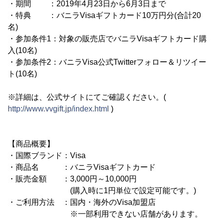
・期間 ：2019年4月23日から6月3日まで
・特典 ：バニラVisaギフトカード10万円分(合計20
名)
・参加条件1：対象の販売店でバニラVisaギフトカード購
入(10名)
・参加条件2：バニラVisa公式Twitterフォロー＆リツイー
ト(10名)
※詳細は、公式サイトにてご確認ください。(
http://www.vvgift.jp/index.html
)
【商品概要】
・国際ブランド：Visa
・商品名 ：バニラVisaギフトカード
・販売金額 ：3,000円～10,000円
(購入時に1円単位で設定可能です。)
・ご利用方法 ：国内・海外のVisa加盟店
※一部利用できない店舗があります。