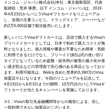
インコム・ジャパン株式会社(本社：東京都新宿区、代表
取締役：荒井 琢麿、以下 インコム・ジャパン)は、2019
年4月23日からバニラVisaギフトカードをリニューアル
し、全国の主要コンビニ、ドラッグストア、スーパーなど
約2万5,000店舗で順次販売いたします。
新しいバニラVisaギフトカードは、店頭で購入するVisaの
プリペイドカードとしては、日本で初めて購入コストが無
料となりました。個人情報や審査が不要なため簡単・気軽
に利用できるだけでなく、プリペイド(前払)式の使い切り
タイプとなっているため盗難・紛失時の被害の最小化や使
い過ぎ防止などの管理面で安心感のある商品となっており
ます。利用可能先は、Webを含めた世界約5,390万のVisa
加盟店※1になります。今回のリニューアルを記念して、
4月23日から6月3日までの期間、10万円分のバニラVisaギ
フトカードが当たるキャンペーンを実施しております。
※1：Visaの取引先金融機関等からの報告による。但し、
一部利用できない加盟店がございます。