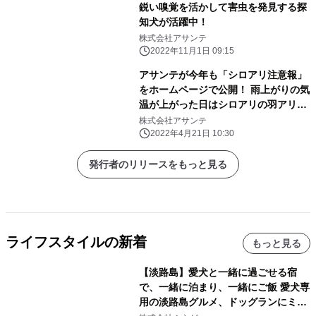
鋭い嗅覚を活かして害虫を発見する探
知犬が活躍中！
株式会社アサンテ
2022年11月1日 09:15
アサンテが今年も「シロアリ注意報」
をホームページで公開！ 雨上がりの気
温が上がった日はシロアリの羽アリに
要注意
株式会社アサンテ
2022年4月21日 10:30
発行者のリリースをもっと見る
ライフスタイルの新着
もっと見る
【淡路島】愛犬と一緒に過ごせる宿
で、一緒に泊まり、一緒にご飯 愛犬専
用の淡路島グルメ、ドッグランにミニ