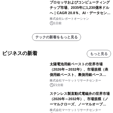
プロセッサおよびコンピューティング
チップ市場、2035年に1,230億米ドル
へ｜CAGR 20.8％、AI・データセンタ
ー需要が成長を牽引
株式会社レポートオーシャン
1日前
テックの新着をもっと見る
ビジネスの新着
もっと見る
太陽電池用銀ペーストの世界市場
（2026年～2032年）、市場規模（表
側用銀ペースト、裏側用銀ペース
ト）・分析レポートを発表
株式会社マーケットリサーチセンター
21分前
ステンレス製直動式電磁弁の世界市場
（2026年～2032年）、市場規模（ノ
ーマルクローズ、ノーマルオープ
ン）・分析レポートを発表
株式会社マーケットリサーチセンター