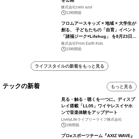
株式会社cielo azul
12時間前
フロムアースキッズ × 地域 × 大学生が
創る、 子どもたちの「自育」イベント
「諸福ジーク×Lifehug」 を8月23日
(日)開催
株式会社From Earth Kids
15時間前
ライフスタイルの新着をもっと見る
テックの新着
もっと見る
見る・触る・聴くを一つに。ディスプ
レイ搭載「LL05」ワイヤレスイヤホ
ンで音楽体験をアップデート
LivelyLifeライブリーライフ株式会社
1時間前
プロeスポーツチーム『AXIZ WAVE』