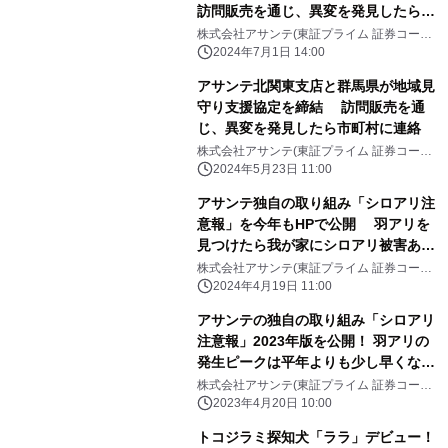
訪問販売を通じ、異変を発見したら市
町窓口に連絡
株式会社アサンテ(東証プライム 証券コード
6073)
2024年7月1日 14:00
アサンテ北関東支店と群馬県が地域見
守り支援協定を締結 訪問販売を通
じ、異変を発見したら市町村に連絡
株式会社アサンテ(東証プライム 証券コード
6073)
2024年5月23日 11:00
アサンテ独自の取り組み「シロアリ注
意報」を今年もHPで公開 羽アリを
見つけたら我が家にシロアリ被害あ
り！？
株式会社アサンテ(東証プライム 証券コード
6073)
2024年4月19日 11:00
アサンテの独自の取り組み「シロアリ
注意報」2023年版を公開！ 羽アリの
発生ピークは平年よりも少し早くなる
予測
株式会社アサンテ(東証プライム 証券コード
6073)
2023年4月20日 10:00
トコジラミ探知犬「ララ」デビュー！