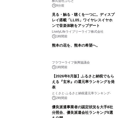
プール グランピングとトレーラーハウ
株式会社ぷらど
スの2施設で
9分前
見る・触る・聴くを一つに。ディスプ
レイ搭載「LL05」ワイヤレスイヤホ
ンで音楽体験をアップデート
LivelyLifeライブリーライフ株式会社
1時間前
熊本の花を、熊本の希望へ。
フラワーライフ振興協議会
1時間前
【2026年8月版】ふるさと納税でもら
える『玄米』の還元率ランキングを発
表
とくさと-ふるさと納税還元率ランキング-
2時間前
優良派遣事業者の認定状況を大手8社
分照合、優良派遣会社ランキング6選
を公開