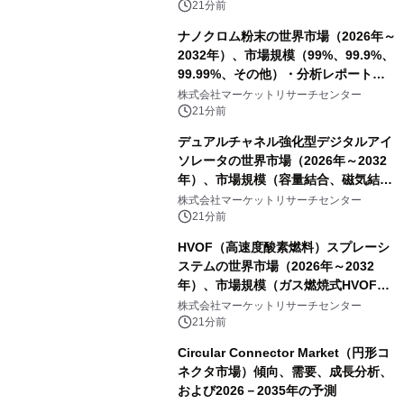
21分前
ナノクロム粉末の世界市場（2026年～
2032年）、市場規模（99%、99.9%、
99.99%、その他）・分析レポートを
発表
株式会社マーケットリサーチセンター
21分前
デュアルチャネル強化型デジタルアイ
ソレータの世界市場（2026年～2032
年）、市場規模（容量結合、磁気結
合、巨大磁気抵抗（GMR））・分析レ
株式会社マーケットリサーチセンター
ポートを発表
21分前
HVOF（高速度酸素燃料）スプレーシ
ステムの世界市場（2026年～2032
年）、市場規模（ガス燃焼式HVOFス
プレーシステム、液体燃料式HVOFス
株式会社マーケットリサーチセンター
プレーシステム、ハイブリッド燃料式
21分前
HVOFスプレーシステム）・分析レポ
Circular Connector Market（円形コ
ートを発表
ネクタ市場）傾向、需要、成長分析、
および2026－2035年の予測