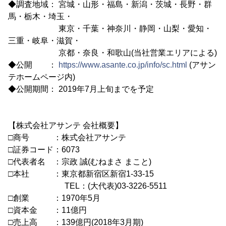
◆調査地域： 宮城・山形・福島・新潟・茨城・長野・群
馬・栃木・埼玉・
東京・千葉・神奈川・静岡・山梨・愛知・
三重・岐阜・滋賀・
京都・奈良・和歌山(当社営業エリアによる)
◆公開 ：
https://www.asante.co.jp/info/sc.html
(アサン
テホームページ内)
◆公開期間： 2019年7月上旬までを予定
【株式会社アサンテ 会社概要】
□商号 ：株式会社アサンテ
□証券コード：6073
□代表者名 ：宗政 誠(むねまさ まこと)
□本社 ：東京都新宿区新宿1-33-15
TEL：(大代表)03-3226-5511
□創業 ：1970年5月
□資本金 ：11億円
□売上高 ：139億円(2018年3月期)