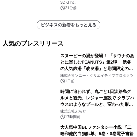
SDKI Inc.
21分前
ビジネスの新着をもっと見る
人気のプレスリリース
スヌーピーの湯が登場！ 「サウナのあ
とに楽しむPEANUTS」第2弾 渋谷
の人気銭湯「改良湯」と期間限定のコ
1
ラボレーション サウナイキタイコラ
株式会社ソニー・クリエイティブプロダクツ
ボグッズも発売決定！
1日前
時間に追われず、丸ごと1日淡路島グ
ルメと観光、レジャー施設で クラブハ
ウスのようなプールと、変わった形の
2
サウナも 「THE BOXY AWAJI」のお
株式会社ぷらど
得な素泊まり連泊プランで
17時間前
大人気中国BLファンタジー小説 『二
哈和他的白猫師尊』5巻・6巻電子書籍