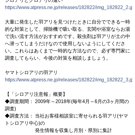
シロアリとクロアリの違い
https://www.atpress.ne.jp/releases/182822/img_182822_2.gif
大量に発生した羽アリを見つけたときに自分でできる一時
的な対策として、掃除機で吸い取る、玄関や浴室ならお湯
で洗い流す方法がおすすめです。殺虫剤は羽アリが土の中
へ潜ってしまうだけなので使用しないようにしてくださ
い。これらはあくまで一時的な方法なので、必ず専門家に
調査してもらい、今後の対策を相談しましょう。
ヤマトシロアリの羽アリ
https://www.atpress.ne.jp/releases/182822/img_182822_3.jp
【「シロアリ注意報」概要】
◆調査期間： 2009年～2018年(毎年4月～6月の3ヶ月間の
調査)
◆調査方法： 当社お客様相談室に寄せられる羽アリ(ヤマ
トシロアリ中心)の
発生情報を収集し月別・県別に集計