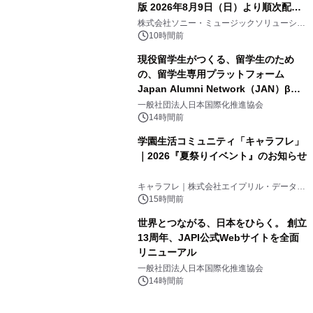
版 2026年8月9日（日）より順次配信
3
開始
株式会社ソニー・ミュージックソリューショ
ンズ
10時間前
現役留学生がつくる、留学生のため
の、留学生専用プラットフォーム
Japan Alumni Network（JAN）β版
4
をリリース
一般社団法人日本国際化推進協会
14時間前
学園生活コミュニティ「キャラフレ」
｜2026『夏祭りイベント』のお知らせ
5
キャラフレ｜株式会社エイプリル・データ・
デザインズ
15時間前
世界とつながる、日本をひらく。 創立
13周年、JAPI公式Webサイトを全面
リニューアル
6
一般社団法人日本国際化推進協会
14時間前