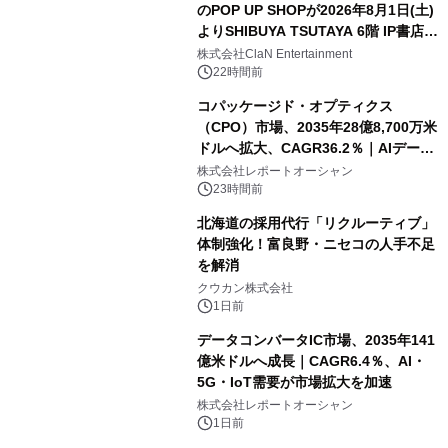
のPOP UP SHOPが2026年8月1日(土)
よりSHIBUYA TSUTAYA 6階 IP書店で
開催決定！！
株式会社ClaN Entertainment
22時間前
コパッケージド・オプティクス
（CPO）市場、2035年28億8,700万米
ドルへ拡大、CAGR36.2％｜AIデータ
センター・高速光通信需要が成長を加
株式会社レポートオーシャン
速
23時間前
北海道の採用代行「リクルーティブ」
体制強化！富良野・ニセコの人手不足
を解消
クウカン株式会社
1日前
データコンバータIC市場、2035年141
億米ドルへ成長｜CAGR6.4％、AI・
5G・IoT需要が市場拡大を加速
株式会社レポートオーシャン
1日前