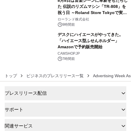
8月8日は音楽シーンに革新をもたらし
た 伝説のリズムマシン「TR-808」を
祝う日 ～Roland Store Tokyoで実機
5
を展示しての 記念キャンペーンを開
ローランド株式会社
催 英国ラジオ「NTS」の 特別プログ
9時間前
ラムや、「TR-808」を愛する伝説的
デスクにハイエースがやってきた。
アーティストを フィーチャーしたアニ
「ハイエース型ふせんホルダー」
メーションを公開～
Amazonで予約販売開始
6
CAMSHOP.JP
7時間前
トップ
ビジネスのプレスリリース一覧
Advertising Week 
プレスリリース配信
サポート
関連サービス