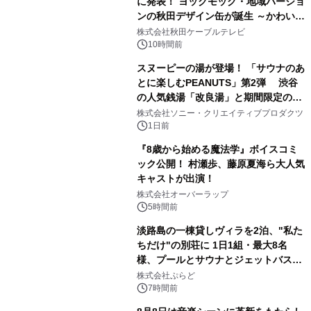
に発表！ ヨックモック・地域バージョ
ンの秋田デザイン缶が誕生 ～かわいい
1
秋田犬の子犬と秋田の四季と名所を巡
株式会社秋田ケーブルテレビ
るパッケージ～ 9月1日(火)秋田県内で
10時間前
販売開始
スヌーピーの湯が登場！ 「サウナのあ
とに楽しむPEANUTS」第2弾 渋谷
の人気銭湯「改良湯」と期間限定のコ
2
ラボレーション サウナイキタイコラ
株式会社ソニー・クリエイティブプロダクツ
ボグッズも発売決定！
1日前
『8歳から始める魔法学』ボイスコミ
ック公開！ 村瀬歩、藤原夏海ら大人気
キャストが出演！
3
株式会社オーバーラップ
5時間前
淡路島の一棟貸しヴィラを2泊、"私た
ちだけ"の別荘に 1日1組・最大8名
様、プールとサウナとジェットバス付
4
きで Villa Mon Temps AWAJIの連泊
株式会社ぷらど
素泊りプラン
7時間前