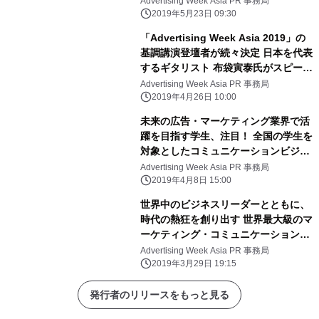
Advertising Week Asia PR 事務局
ョン・イベントが決定
2019年5月23日 09:30
「Advertising Week Asia 2019」の
基調講演登壇者が続々決定 日本を代表
するギタリスト 布袋寅泰氏がスピーカ
ーとして登壇！ RIZAPグループの松本
Advertising Week Asia PR 事務局
氏、Teadsのコカールマン氏も登壇
2019年4月26日 10:00
未来の広告・マーケティング業界で活
躍を目指す学生、注目！ 全国の学生を
対象としたコミュニケーションビジネ
ス アイディアコンテスト、
Advertising Week Asia PR 事務局
「Advertising Week Asia 学生コンペ
2019年4月8日 15:00
ティション2019」 開催決定
世界中のビジネスリーダーとともに、
時代の熱狂を創り出す 世界最大級のマ
ーケティング・コミュニケーションの
プレミアイベント、 「Advertising
Advertising Week Asia PR 事務局
Week Asia 2019」 5月28～30日に東
2019年3月29日 19:15
京で開催
発行者のリリースをもっと見る