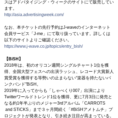
スはアドバタイジング・ウィークのサイトにて販売してい
ます。
http://asia.advertisingweek.com/
なお、本チケットの先行予約はJ-waveのインターネット
会員サービス「J-me」にて取り扱っています。詳しくは
以下のサイトよりご確認ください。
https://www.j-wave.co.jp/topics/entry_bish/
【BiSH】
2018年は、初のオリコン週間シングルチャート1位を獲
得、全国大型フェスへの出演ラッシュ、レコード大賞新人
賞受賞を獲得する等勢いの止まらない“楽器を持たないパ
ンクバンド”BiSH。
2019年に入ってからも「しゃべくり007」出演により
Twitterワールドトレンド1位を獲得、更に7月3日に発売と
なる約1年半ぶりのメジャー3rdアルバム「CARROTS
and STiCKS」まで３ヶ月間続く「#BiSHアメトムチ」プ
ロジェクトが発表となり、引き続き注目が高まっている。