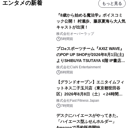
エンタメの新着
もっと見る
『8歳から始める魔法学』ボイスコミ
ック公開！ 村瀬歩、藤原夏海ら大人気
キャストが出演！
株式会社オーバーラップ
5時間前
プロeスポーツチーム『AXIZ WAVE』
のPOP UP SHOPが2026年8月1日(土)
よりSHIBUYA TSUTAYA 6階 IP書店で
開催決定！！
株式会社ClaN Entertainment
6時間前
【グランドオープン】エニタイムフィ
ットネス二子玉川店（東京都世田谷
区）2026年8月8日（土）＜24時間年
中無休のフィットネスジム＞
株式会社Fast Fitness Japan
7時間前
デスクにハイエースがやってきた。
「ハイエース型ふせんホルダー」
Amazonで予約販売開始