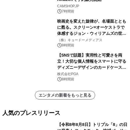
CAMSHOP.JP
7時間前
映画史を変えた旋律が、名場面ととも
に甦る。スクリーン×オーケストラで
体感するジョン・ウィリアムズの世
界。ジョン・ウィリアムズ：シネマ・
（株）キョードーメディアス
スペクタキュラー・コンサート 開催決
8時間前
定！
【SNSで話題】実用性と可愛さを両
立！大切な個人情報をスマートに守る
ディズニーデザインのカードケースを
株式会社PGAが8月7日発売
株式会社PGA
8時間前
エンタメの新着をもっと見る
人気のプレスリリース
【令和8年8月8日】トリプル「8」の日