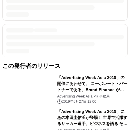
この発行者のリリース
「Advertising Week Asia 2019」の
開催にあわせて、 コーポレート・パー
トナーである、Brand Finance が
“The Brand Finance Japan 100
Advertising Week Asia PR 事務局
2019 report” を発表 日本で価値のあ
2019年5月27日 12:00
るブランド 第1位は TOYOTA
「Advertising Week Asia 2019」に
あの本田圭佑氏が登場！ 世界で活躍す
るサッカー選手、ビジネスを語る その
他、約100におよぶ基調講演・セッシ