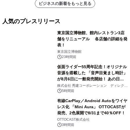
ビジネスの新着をもっと見る
人気のプレスリリース
東京国立博物館、館内レストラン3店
舗をリニューアル 各店舗の詳細を発
表！
1
東京国立博物館
23時間前
仮面ライダー55周年記念！オリジナル
音源を搭載した 「音声目覚まし時計」
が8月6日に一般発売開始！ あの日の
2
大興奮が今甦る
株式会社 秀建コーポレーション ディレクト
アートギャラリー
5時間前
有線CarPlay／Android Autoをワイヤ
レス化 「Mini Aura」 OTTOCASTが
発売、2色展開で8/31まで40％OFF！
3
OTTOCAST株式会社
3時間前