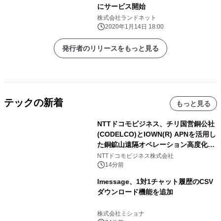
にサービス開始
株式会社ランドネット
2020年1月14日 18:00
発行者のリリースをもっと見る
テックの新着
もっと見る
NTTドコモビジネス、チリ国営銅公社
(CODELCO)とIOWN(R) APNを活用し
た銅鉱山遠隔オペレーション高度化に
向けた調査・実証を開始
NTTドコモビジネス株式会社
14分前
lmessage、1対1チャット履歴のCSV
ダウンロード機能を追加
株式会社ミショナ