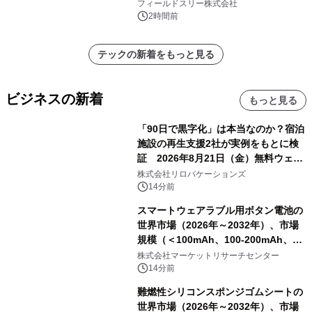
約1300万画素、用途別に選べるコンデ
フィールドスリー株式会社
ジ新登場
2時間前
テックの新着をもっと見る
ビジネスの新着
もっと見る
「90日で黒字化」は本当なのか？宿泊
施設の再生支援2社が実例をもとに検
証 2026年8月21日（金）無料ウェビ
ナー開催
株式会社リロバケーションズ
14分前
スマートウェアラブル用ボタン電池の
世界市場（2026年～2032年）、市場
規模（＜100mAh、100-200mAh、＞
200mAh）・分析レポートを発表
株式会社マーケットリサーチセンター
14分前
難燃性シリコンスポンジゴムシートの
世界市場（2026年～2032年）、市場