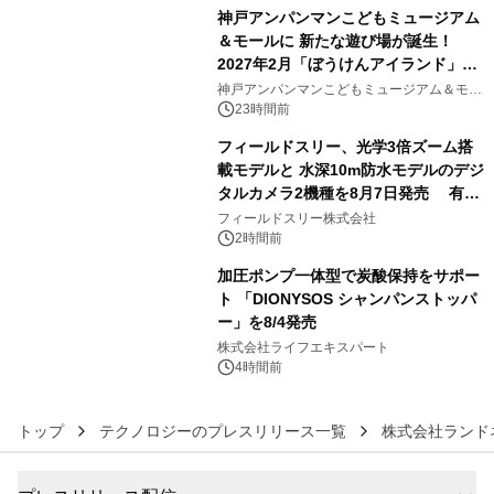
神戸アンパンマンこどもミュージアム
＆モールに 新たな遊び場が誕生！
2027年2月「ぼうけんアイランド」が
4
オープン
神戸アンパンマンこどもミュージアム＆モー
ル
23時間前
フィールドスリー、光学3倍ズーム搭
載モデルと 水深10m防水モデルのデジ
タルカメラ2機種を8月7日発売 有効
5
約1300万画素、用途別に選べるコンデ
フィールドスリー株式会社
ジ新登場
2時間前
加圧ポンプ一体型で炭酸保持をサポー
ト 「DIONYSOS シャンパンストッパ
ー」を8/4発売
6
株式会社ライフエキスパート
4時間前
トップ
テクノロジーのプレスリリース一覧
株式会社ランド