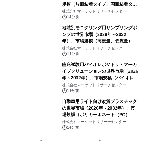
規模（片面粘着タイプ、両面粘着タイ
プ）・分析レポートを発表
株式会社マーケットリサーチセンター
14分前
地域別モニタリング用サンプリングポ
ンプの世界市場（2026年～2032
年）、市場規模（高流量、低流量）・
分析レポートを発表
株式会社マーケットリサーチセンター
14分前
臨床試験用バイオレポジトリ・アーカ
イブソリューションの世界市場（2026
年～2032年）、市場規模（バイオレポ
ジトリサービス、アーカイブソリュー
株式会社マーケットリサーチセンター
ションサービス）・分析レポートを発
14分前
表
自動車用ライト向け改質プラスチック
の世界市場（2026年～2032年）、市
場規模（ポリカーボネート（PC）、ポ
リメチルメタクリレート
株式会社マーケットリサーチセンター
（PMMA））・分析レポートを発表
14分前