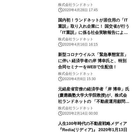
談
株式会社ランドネット
2020年4月28日 17:45
国内初！ランドネットが居住用の「IT
重説」取り入れ企業に！ 国交省が行う
「IT重説」に係る社会実験報告により
決定
株式会社ランドネット
2020年4月16日 16:15
新型コロナウイルス「緊急事態宣言」
に伴い 経済学者の岸 博幸氏と、特別
合同セミナーをWEBで生配信！
株式会社ランドネット
2020年4月8日 15:30
元経産省官僚の経済学者「岸 博幸」氏
(慶應義塾大学大学院教授)が、株式会
社ランドネットの 「不動産運用顧問
(Private Realtor)アドバイザー」に
株式会社ランドネット
2020年2月14日就任
2020年2月14日 00:00
人生100年時代の不動産戦略メディア
『Redia(リディア)』 2020年1月13日