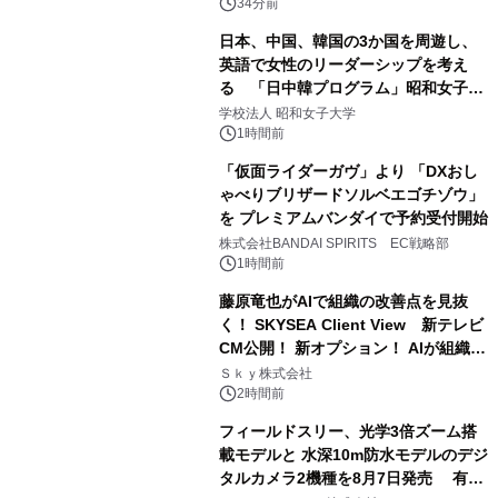
34分前
日本、中国、韓国の3か国を周遊し、
英語で女性のリーダーシップを考え
る 「日中韓プログラム」昭和女子大
学で開催
学校法人 昭和女子大学
1時間前
「仮面ライダーガヴ」より 「DXおし
ゃべりブリザードソルベエゴチゾウ」
を プレミアムバンダイで予約受付開始
株式会社BANDAI SPIRITS EC戦略部
1時間前
藤原竜也がAIで組織の改善点を見抜
く！ SKYSEA Client View 新テレビ
CM公開！ 新オプション！ AIが組織の
業務実態を分析し労務改善を支援。 藤
Ｓｋｙ株式会社
原竜也メイキング動画公開 「もしAIが
2時間前
自分を分析したら、すぐ休めと言われ
フィールドスリー、光学3倍ズーム搭
る自信がある」「昨年の夏はカブトム
載モデルと 水深10m防水モデルのデジ
シを捕まえたり、虫と戦ったり…」
タルカメラ2機種を8月7日発売 有効