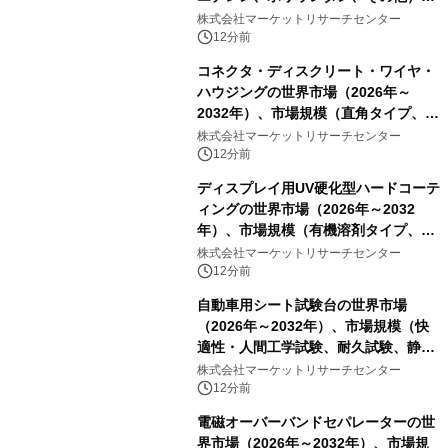
分析レポートを発表
株式会社マーケットリサーチセンター
12分前
コネクタ・ディスクリート・ワイヤ・
ハウジングの世界市場（2026年～
2032年）、市場規模（直角タイプ、T
型、Y型）・分析レポートを発表
株式会社マーケットリサーチセンター
12分前
ディスプレイ用UV硬化型ハードコーテ
ィングの世界市場（2026年～2032
年）、市場規模（有機溶剤タイプ、無
機溶剤タイプ、その他）・分析レポー
株式会社マーケットリサーチセンター
トを発表
12分前
自動車用シート試験台の世界市場
（2026年～2032年）、市場規模（快
適性・人間工学試験、耐久試験、静的
試験、動的試験、その他）・分析レポ
株式会社マーケットリサーチセンター
ートを発表
12分前
電磁オーバーバンドセパレーターの世
界市場（2026年～2032年）、市場規