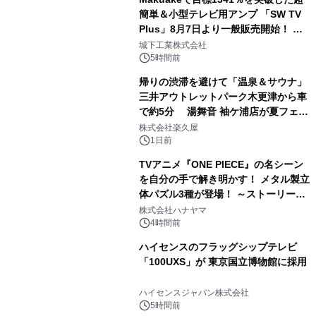
簡単＆小型テレビ用アンプ 「SW TV
Plus」8月7日より一般販売開始！ ケ
2
ーブル1本つなぐだけ、テレビの音が
城下工業株式会社
ぐっと豊かに
5時間前
帰りの渋滞を避けて「温泉＆サウナ」
三井アウトレットパーク木更津から車
で約5分 湯舞音 袖ケ浦店が夏フェア
3
メニューを提供
株式会社楽久屋
1日前
TVアニメ『ONE PIECE』の名シーン
を自分の手で解き明かす！ メタル製立
体パズル3種が登場！ ～ストーリーと
4
ギミックが融合した 大人の体験型パズ
株式会社ハナヤマ
ルが8月7日(金)12時より先行予約受付
4時間前
開始～
ハイセンスのフラッグシップテレビ
「100UXS」が 東京国立博物館に採用
5
ハイセンスジャパン株式会社
5時間前