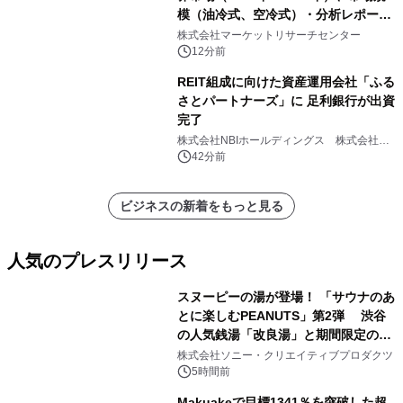
模（油冷式、空冷式）・分析レポート
を発表
株式会社マーケットリサーチセンター
12分前
REIT組成に向けた資産運用会社「ふる
さとパートナーズ」に 足利銀行が出資
完了
株式会社NBIホールディングス 株式会社
PROSPER
42分前
ビジネスの新着をもっと見る
人気のプレスリリース
スヌーピーの湯が登場！ 「サウナのあ
とに楽しむPEANUTS」第2弾 渋谷
の人気銭湯「改良湯」と期間限定のコ
1
ラボレーション サウナイキタイコラ
株式会社ソニー・クリエイティブプロダクツ
ボグッズも発売決定！
5時間前
Makuakeで目標1341％を突破した超