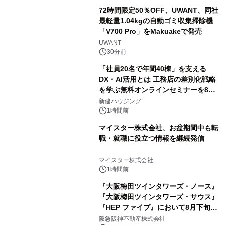
72時間限定50％OFF、UWANT、同社
最軽量1.04kgの自動ゴミ収集掃除機
「V700 Pro」をMakuakeで発売
UWANT
30分前
「社員20名で年間40棟」を支える
DX・AI活用とは 工務店の差別化戦略
を学ぶ無料オンラインセミナーを8月
20日に開催
新建ハウジング
1時間前
マイスター株式会社、お盆期間中も転
職・就職に役立つ情報を継続発信
マイスター株式会社
1時間前
『大阪梅田ツインタワーズ・ノース』
『大阪梅田ツインタワーズ・サウス』
『HEP ファイブ』において8月下旬か
ら 「オフサイト型コーポレートPPA」
阪急阪神不動産株式会社