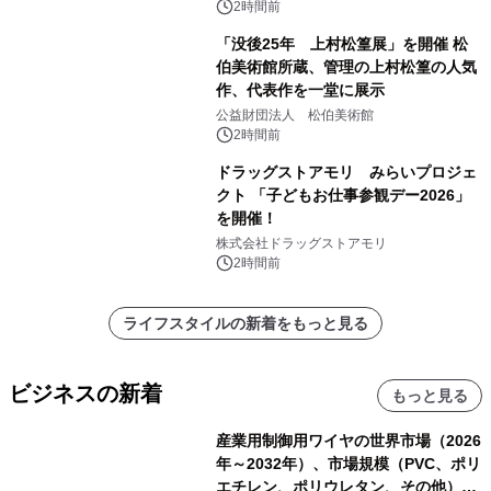
による 再生可能エネルギー電力の使用
2時間前
を開始します
「没後25年 上村松篁展」を開催 松
伯美術館所蔵、管理の上村松篁の人気
作、代表作を一堂に展示
公益財団法人 松伯美術館
2時間前
ドラッグストアモリ みらいプロジェ
クト 「子どもお仕事参観デー2026」
を開催！
株式会社ドラッグストアモリ
2時間前
ライフスタイルの新着をもっと見る
ビジネスの新着
もっと見る
産業用制御用ワイヤの世界市場（2026
年～2032年）、市場規模（PVC、ポリ
エチレン、ポリウレタン、その他）・