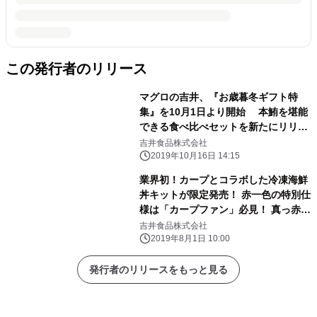
この発行者のリリース
マグロの吉井、『お歳暮冬ギフト特
集』を10月1日より開始 本鮪を堪能
できる食べ比べセットを新たにリリー
ス
吉井食品株式会社
2019年10月16日 14:15
業界初！カープとコラボした冷凍海鮮
丼キットが限定発売！ 赤一色の特別仕
様は「カープファン」必見！ 真っ赤な
カタログ海鮮ギフトも注目
吉井食品株式会社
2019年8月1日 10:00
発行者のリリースをもっと見る