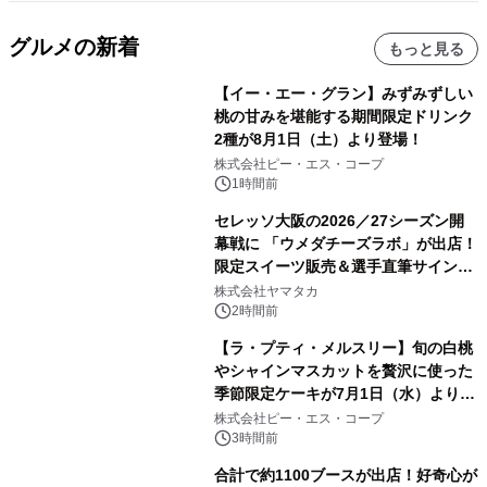
グルメの新着
もっと見る
【イー・エー・グラン】みずみずしい
桃の甘みを堪能する期間限定ドリンク
2種が8月1日（土）より登場！
株式会社ピー・エス・コープ
1時間前
セレッソ大阪の2026／27シーズン開
幕戦に 「ウメダチーズラボ」が出店！
限定スイーツ販売＆選手直筆サイング
ッズが当たる抽選会を 8月8日に開催
株式会社ヤマタカ
2時間前
【ラ・プティ・メルスリー】旬の白桃
やシャインマスカットを贅沢に使った
季節限定ケーキが7月1日（水）より順
次登場！
株式会社ピー・エス・コープ
3時間前
合計で約1100ブースが出店！好奇心が