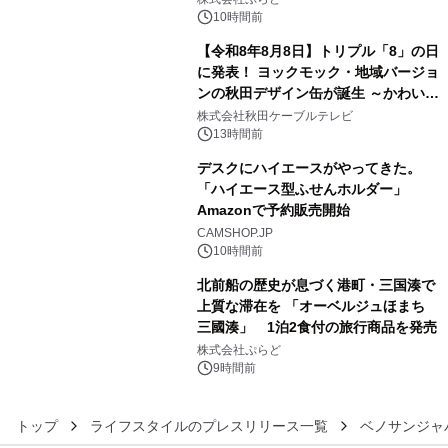
素泊りプラン
10時間前
【令和8年8月8日】トリプル「8」の日
に発表！ ヨックモック・地域バージョ
ンの秋田デザイン缶が誕生 ～かわいい
4
秋田犬の子犬と秋田の四季と名所を巡
株式会社秋田ケーブルテレビ
るパッケージ～ 9月1日(火)秋田県内で
13時間前
販売開始
デスクにハイエースがやってきた。
「ハイエース型ふせんホルダー」
Amazonで予約販売開始
5
CAMSHOP.JP
10時間前
北前船の歴史が息づく港町・三国湊で
上質な滞在を 「オーベルジュほまち
三國湊」 1泊2食付の旅行商品を発売
6
株式会社ぷらど
9時間前
トップ
ライフスタイルのプレスリリース一覧
ベノサンジャ