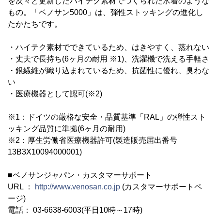
を次々と更新したハイテク素材でつくられた水着のような
もの。「ベノサン5000」は、弾性ストッキングの進化し
たかたちです。
・ハイテク素材でできているため、はきやすく、蒸れない
・丈夫で長持ち(6ヶ月の耐用 ※1)、洗濯機で洗える手軽さ
・銀繊維が織り込まれているため、抗菌性に優れ、臭わな
い
・医療機器として認可(※2)
※1：ドイツの厳格な安全・品質基準「RAL」の弾性スト
ッキング品質に準拠(6ヶ月の耐用)
※2：厚生労働省医療機器許可(製造販売届出番号
13B3X10094000001)
■ベノサンジャパン・カスタマーサポート
URL ：
http://www.venosan.co.jp
(カスタマーサポートペ
ージ)
電話： 03-6638-6003(平日10時～17時)