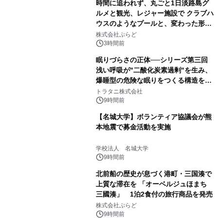
時間に追われず、丸ごと1日淡路島グ
ルメと観光、レジャー施設で クラブハ
ウスのようなプールと、変わった形の
サウナも 「THE BOXY AWAJI」のお
株式会社ぷらど
得な素泊まり連泊プランで
3時間前
眠りづらさの正体──シリーズ第三回
浅い呼吸が"二酸化炭素過剰"を生み、
爆睡型の危険な眠りをつくる構造を解
説
トラタニ株式会社
9時間前
【名城大学】ボランティア協議会が熊
本地震で募金活動を実施
学校法人 名城大学
9時間前
北前船の歴史が息づく港町・三国湊で
上質な滞在を 「オーベルジュほまち
三國湊」 1泊2食付の旅行商品を発売
株式会社ぷらど
9時間前