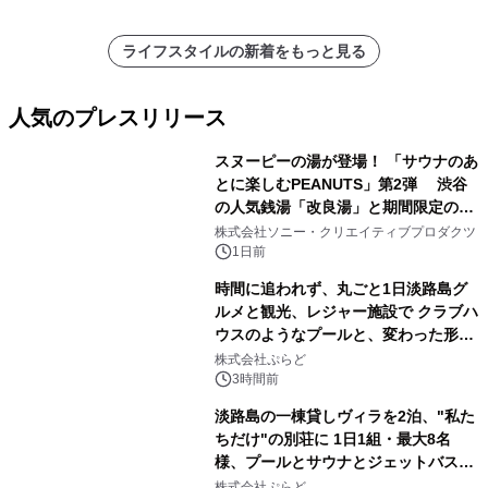
ライフスタイルの新着をもっと見る
人気のプレスリリース
スヌーピーの湯が登場！ 「サウナのあ
とに楽しむPEANUTS」第2弾 渋谷
の人気銭湯「改良湯」と期間限定のコ
1
ラボレーション サウナイキタイコラ
株式会社ソニー・クリエイティブプロダクツ
ボグッズも発売決定！
1日前
時間に追われず、丸ごと1日淡路島グ
ルメと観光、レジャー施設で クラブハ
ウスのようなプールと、変わった形の
2
サウナも 「THE BOXY AWAJI」のお
株式会社ぷらど
得な素泊まり連泊プランで
3時間前
淡路島の一棟貸しヴィラを2泊、"私た
ちだけ"の別荘に 1日1組・最大8名
様、プールとサウナとジェットバス付
3
きで Villa Mon Temps AWAJIの連泊
株式会社ぷらど