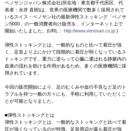
ベノサンジャパン株式会社(所在地：東京都千代田区、代
表者：永井 直樹)は、世界の医療機関で数多く採用されて
いるスイス・ベノサン社の最新弾性ストッキング「ベノサ
ン5000」の一般消費者向け販売を、インターネット上で
開始いたしました。(URL：
http://www.venosan.co.jp
)
弾性ストッキングとは、一般的なものと比べて着圧が強
く、足首より上にかけて段階的に着圧が弱くなっているス
トッキングです。重力に逆らって心臓に運ばれる静脈内の
血液の流れを助ける作用があるため、多くの医療機関に採
用されています。
今回の販売開始により、足のむくみや血行不良など足のト
ラブルを持つ一般の方々にも、手軽に利用していただくこ
とが可能となりました。
■弾性ストッキングとは
弾性ストッキングとは、一般的なストッキングと比べて着
圧が強くなっているのが特徴。足首周辺が最も着圧が強