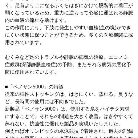
く、足首より上になるふくらはぎにかけて段階的に着圧が
弱くなっているため、重力に逆らって心臓に運ばれる静脈
内の血液の流れを助けます。
この作用により、下肢に発生しやすい血栓(血の塊)ができ
にくい状態に保つことができるため、多くの医療機関に採
用されています。
むくみなど足のトラブルや静脈の病気の治療、エコノミー
症候群(深部静脈血栓症)の予防、またそれら病気の悪化予
防に使用されています。
■「ベノサン5000」の特徴
従来の弾性ストッキングは、はきにくい、蒸れる、臭うな
ど、長時間の使用には不向きでした。
新製品「ベノサン5000」は、使用する糸をハイテク素材
にすることで、それらの問題を大きく改善。はきやすくて
蒸れない、抗菌性に優れた製品を実現いたしました。
例えればオリンピックの水泳競技で着用され、過去の記録