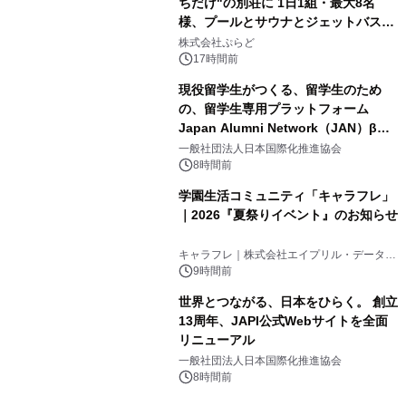
ちだけ"の別荘に 1日1組・最大8名
様、プールとサウナとジェットバス付
3
きで Villa Mon Temps AWAJIの連泊
株式会社ぷらど
素泊りプラン
17時間前
現役留学生がつくる、留学生のため
の、留学生専用プラットフォーム
Japan Alumni Network（JAN）β版
4
をリリース
一般社団法人日本国際化推進協会
8時間前
学園生活コミュニティ「キャラフレ」
｜2026『夏祭りイベント』のお知らせ
5
キャラフレ｜株式会社エイプリル・データ・
デザインズ
9時間前
世界とつながる、日本をひらく。 創立
13周年、JAPI公式Webサイトを全面
リニューアル
6
一般社団法人日本国際化推進協会
8時間前