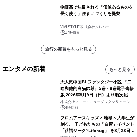
物価高で注目される「価値あるものを
長く使う」住まいづくりを提案
VIVI STYLE/株式会社クレバー
17時間前
旅行の新着をもっと見る
エンタメの新着
もっと見る
大人気中国BLファンタジー小説 『二
哈和他的白猫師尊』5巻・6巻電子書籍
版 2026年8月9日（日）より順次配信
開始
株式会社ソニー・ミュージックソリューショ
ンズ
4時間前
フロムアースキッズ × 地域 × 大学生が
創る、 子どもたちの「自育」イベント
「諸福ジーク×Lifehug」 を8月23日
(日)開催