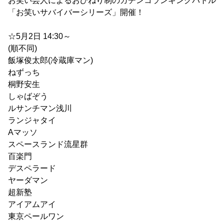
お笑い芸人によるおひねり制のガチンコランキングバトル
「お笑いサバイバーシリーズ」開催！
☆5月2日 14:30～
(順不同)
飯塚俊太郎(冷蔵庫マン)
ねずっち
桐野安生
しゃばぞう
ルサンチマン浅川
ランジャタイ
Aマッソ
スペースランド流星群
百楽門
デスペラード
ヤーダマン
超新塾
アイアムアイ
東京ペールワン