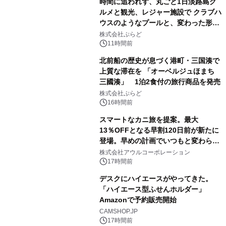
時間に追われず、丸ごと1日淡路島グ
ルメと観光、レジャー施設で クラブハ
ウスのようなプールと、変わった形の
サウナも 「THE BOXY AWAJI」のお
株式会社ぷらど
得な素泊まり連泊プランで
11時間前
北前船の歴史が息づく港町・三国湊で
上質な滞在を 「オーベルジュほまち
三國湊」 1泊2食付の旅行商品を発売
株式会社ぷらど
16時間前
スマートなカニ旅を提案。最大
13％OFFとなる早割120日前が新たに
登場。早めの計画でいつもと変わらぬ
大人の冬旅を。ー夕日ヶ浦温泉「佳松
株式会社アウルコーポレーション
苑 別邸ふうか」ー
17時間前
デスクにハイエースがやってきた。
「ハイエース型ふせんホルダー」
Amazonで予約販売開始
CAMSHOP.JP
17時間前