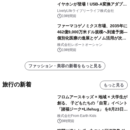
イヤホンが登場！USB-A変換アダプタ
ー付きでスマホからパソコンまで幅広
LivelyLifeライブリーライフ株式会社
く活用可能
19時間前
ファーマコゲノミクス市場、2035年に
462億9,000万米ドル規模へ到達予測―
個別化医療の進展とゲノム活用が次世
代ヘルスケア投資を加速
株式会社レポートオーシャン
19時間前
ファッション・美容の新着をもっと見る
旅行の新着
もっと見る
フロムアースキッズ × 地域 × 大学生が
創る、 子どもたちの「自育」イベント
「諸福ジーク×Lifehug」 を8月23日
(日)開催
株式会社From Earth Kids
9時間前