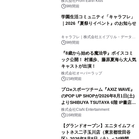
株式会社From Earth Kids
9時間前
学園生活コミュニティ「キャラフレ」
｜2026『夏祭りイベント』のお知らせ
キャラフレ｜株式会社エイプリル・データ・
デザインズ
9時間前
『8歳から始める魔法学』ボイスコミ
ック公開！ 村瀬歩、藤原夏海ら大人気
キャストが出演！
株式会社オーバーラップ
15時間前
プロeスポーツチーム『AXIZ WAVE』
のPOP UP SHOPが2026年8月1日(土)
よりSHIBUYA TSUTAYA 6階 IP書店で
開催決定！！
株式会社ClaN Entertainment
16時間前
【グランドオープン】エニタイムフィ
ットネス二子玉川店（東京都世田谷
区）2026年8月8日（土）＜24時間年