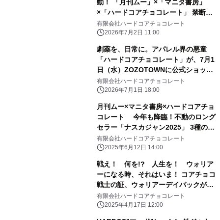
動！ 「月刊ムー」×「マニタ書房」
×「ハードコアチョコレート」 禁断の
トリプルコラボ全3種が、7月3日(金)
有限会社ハードコアチョコレート
より受注期間限定の特別価格で受付開
2026年7月2日 11:00
始！
劇薬を、日常に。アパレル界の悪童
「ハードコアチョコレート」が、7月1
日（水）ZOZOTOWNに公式ショップ
をオープン！異端児が放つ、新時代の
有限会社ハードコアチョコレート
ファッションステートメント。
2026年7月1日 18:00
月刊ムー×マニタ書房×ハードコアチョ
コレート 今年も降臨！不動のロング
セラー「ナスカジャン2025」 3種の受
注予約受付中！
有限会社ハードコアチョコレート
2025年6月12日 14:00
戦え！ 何を!? 人生を！ ウォリア
ーになる時、それはいま！ コアチョコ
戦士の証、ウォリアーデイパックが6
年ぶりに大登場！ HARDCCウォリア
有限会社ハードコアチョコレート
ーデイパック25が特別価格にて受注予
2025年4月17日 12:00
約受付中！ ～モデルにRaMuを起用～