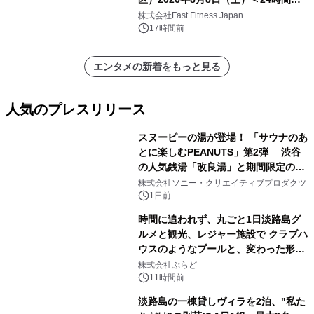
中無休のフィットネスジム＞
株式会社Fast Fitness Japan
17時間前
エンタメの新着をもっと見る
人気のプレスリリース
スヌーピーの湯が登場！ 「サウナのあ
とに楽しむPEANUTS」第2弾 渋谷
の人気銭湯「改良湯」と期間限定のコ
1
ラボレーション サウナイキタイコラ
株式会社ソニー・クリエイティブプロダクツ
ボグッズも発売決定！
1日前
時間に追われず、丸ごと1日淡路島グ
ルメと観光、レジャー施設で クラブハ
ウスのようなプールと、変わった形の
2
サウナも 「THE BOXY AWAJI」のお
株式会社ぷらど
得な素泊まり連泊プランで
11時間前
淡路島の一棟貸しヴィラを2泊、"私た