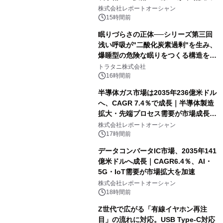
牽引
株式会社レポートオーシャン
15時間前
眠りづらさの正体──シリーズ第三回
浅い呼吸が"二酸化炭素過剰"を生み、
爆睡型の危険な眠りをつくる構造を解
説
トラタニ株式会社
16時間前
半導体ガス市場は2035年236億米ドル
へ、CAGR 7.4％で成長｜半導体製造
拡大・先端プロセス需要が市場成長を
加速
株式会社レポートオーシャン
17時間前
データコンバータIC市場、2035年141
億米ドルへ成長｜CAGR6.4％、AI・
5G・IoT需要が市場拡大を加速
株式会社レポートオーシャン
18時間前
Z世代で広がる「有線イヤホン再注
目」の流れに対応。USB Type-C対応