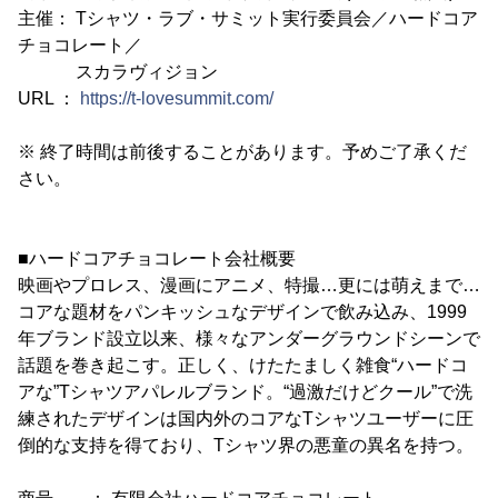
主催： Tシャツ・ラブ・サミット実行委員会／ハードコア
チョコレート／
スカラヴィジョン
URL ：
https://t-lovesummit.com/
※ 終了時間は前後することがあります。予めご了承くだ
さい。
■ハードコアチョコレート会社概要
映画やプロレス、漫画にアニメ、特撮…更には萌えまで…
コアな題材をパンキッシュなデザインで飲み込み、1999
年ブランド設立以来、様々なアンダーグラウンドシーンで
話題を巻き起こす。正しく、けたたましく雑食“ハードコ
アな”Tシャツアパレルブランド。“過激だけどクール”で洗
練されたデザインは国内外のコアなTシャツユーザーに圧
倒的な支持を得ており、Tシャツ界の悪童の異名を持つ。