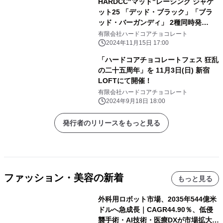
HARDCC"マッド"レーシング ジャケ
ット25 「デッド・ブラック」「ブラ
ッド・バーガンディ」 2種同時発
売！ 特別価格にて受注予約受付中！
有限会社ハードコアチョコレート
2024年11月15日 17:00
「ハードコアチョコレートフェス 狂乱
の二十五周年」を 11月3日(日) 新宿
LOFTにて開催！
有限会社ハードコアチョコレート
2024年9月18日 18:00
発行者のリリースをもっと見る
ファッション・美容の新着
もっと見る
外科用ロボット市場、2035年544億米
ドルへ急成長｜CAGR44.90％、低侵
襲手術・AI技術・医療DXが市場拡大を