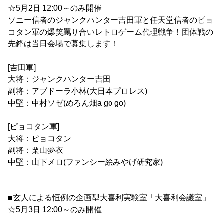
☆5月2日 12:00～のみ開催
ソニー信者のジャンクハンター吉田軍と任天堂信者のピョ
コタン軍の爆笑罵り合いレトロゲーム代理戦争！団体戦の
先鋒は当日会場で募集します！
[吉田軍]
大将：ジャンクハンター吉田
副将：アブドーラ小林(大日本プロレス)
中堅：中村ソゼ(めろん畑a go go)
[ピョコタン軍]
大将：ピョコタン
副将：栗山夢衣
中堅：山下メロ(ファンシー絵みやげ研究家)
■玄人による恒例の企画型大喜利実験室「大喜利会議室」
☆5月3日 12:00～のみ開催