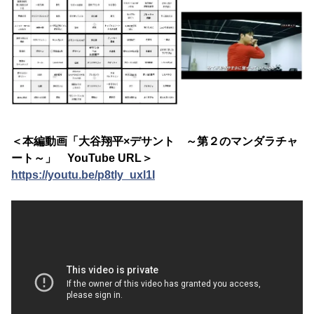
＜本編動画「大谷翔平×デサント ～第２のマンダラチャ
ート～」 YouTube URL＞
https://youtu.be/p8tly_uxl1I