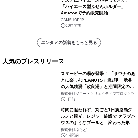
デスクにハイエースがやってきた。
「ハイエース型ふせんホルダー」
Amazonで予約販売開始
CAMSHOP.JP
10時間前
エンタメの新着をもっと見る
人気のプレスリリース
スヌーピーの湯が登場！ 「サウナのあ
とに楽しむPEANUTS」第2弾 渋谷
の人気銭湯「改良湯」と期間限定のコ
1
ラボレーション サウナイキタイコラ
株式会社ソニー・クリエイティブプロダクツ
ボグッズも発売決定！
1日前
時間に追われず、丸ごと1日淡路島グ
ルメと観光、レジャー施設で クラブハ
ウスのようなプールと、変わった形の
2
サウナも 「THE BOXY AWAJI」のお
株式会社ぷらど
得な素泊まり連泊プランで
4時間前