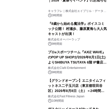
｜2026『夏祭りイベント』のお知らせ
キャラフレ｜株式会社エイプリル・データ・
デザインズ
3時間前
『8歳から始める魔法学』ボイスコミ
ック公開！ 村瀬歩、藤原夏海ら大人気
キャストが出演！
株式会社オーバーラップ
9時間前
プロeスポーツチーム『AXIZ WAVE』
のPOP UP SHOPが2026年8月1日(土)
よりSHIBUYA TSUTAYA 6階 IP書店で
開催決定！！
株式会社ClaN Entertainment
9時間前
【グランドオープン】エニタイムフィ
ットネス二子玉川店（東京都世田谷
区）2026年8月8日（土）＜24時間年
中無休のフィットネスジム＞
株式会社Fast Fitness Japan
10時間前