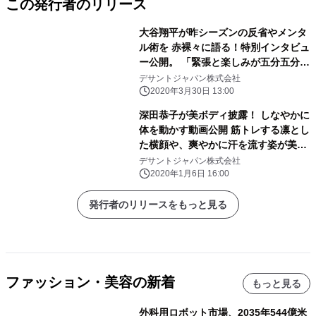
この発行者のリリース
大谷翔平が昨シーズンの反省やメンタ
ル術を 赤裸々に語る！特別インタビュ
ー公開。 「緊張と楽しみが五分五分で
釣り合うように試合に臨む」 アンダー
デサントジャパン株式会社
ウェア『RELAXFIT SHIRT』新発売
2020年3月30日 13:00
深田恭子が美ボディ披露！ しなやかに
体を動かす動画公開 筋トレする凛とし
た横顔や、爽やかに汗を流す姿が美し
すぎる。
デサントジャパン株式会社
2020年1月6日 16:00
発行者のリリースをもっと見る
ファッション・美容の新着
もっと見る
外科用ロボット市場、2035年544億米