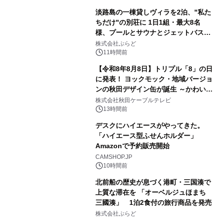
淡路島の一棟貸しヴィラを2泊、"私た
ちだけ"の別荘に 1日1組・最大8名
様、プールとサウナとジェットバス付
3
きで Villa Mon Temps AWAJIの連泊
株式会社ぷらど
素泊りプラン
11時間前
【令和8年8月8日】トリプル「8」の日
に発表！ ヨックモック・地域バージョ
ンの秋田デザイン缶が誕生 ～かわいい
4
秋田犬の子犬と秋田の四季と名所を巡
株式会社秋田ケーブルテレビ
るパッケージ～ 9月1日(火)秋田県内で
13時間前
販売開始
デスクにハイエースがやってきた。
「ハイエース型ふせんホルダー」
Amazonで予約販売開始
5
CAMSHOP.JP
10時間前
北前船の歴史が息づく港町・三国湊で
上質な滞在を 「オーベルジュほまち
三國湊」 1泊2食付の旅行商品を発売
6
株式会社ぷらど