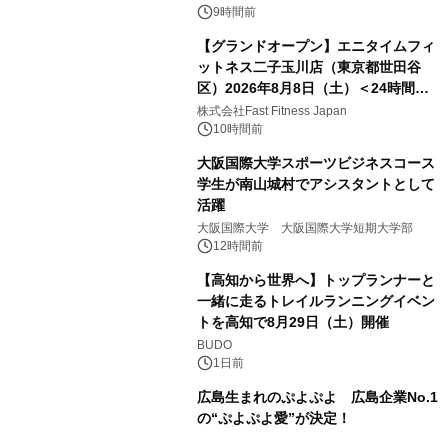
9時間前
【グランドオープン】エニタイムフィ
ットネス二子玉川店（東京都世田谷
区）2026年8月8日（土）＜24時間年
中無休のフィットネスジム＞
株式会社Fast Fitness Japan
10時間前
大阪国際大学スポーツビジネスコース
学生が南山城村でアシスタントとして
活躍
大阪国際大学 大阪国際大学短期大学部
12時間前
【高知から世界へ】トップランナーと
一緒に走るトレイルランニングイベン
トを高知で8月29日（土）開催
BUDO
1日前
広島生まれのぷよぷよ 広島企業No.1
の“ぷよぷよ愛”が決定！