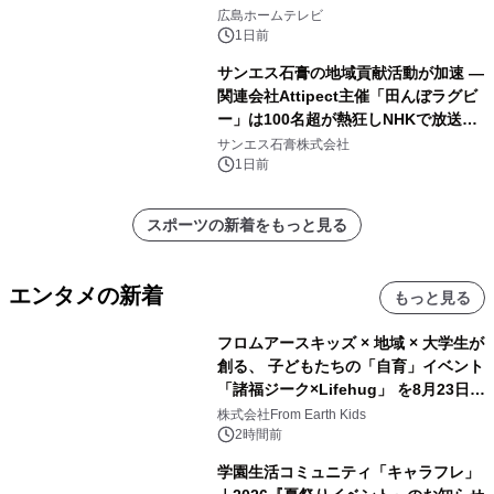
広島ホームテレビ
1日前
サンエス石膏の地域貢献活動が加速 ―
関連会社Attipect主催「田んぼラグビ
ー」は100名超が熱狂しNHKで放送さ
れました。
サンエス石膏株式会社
1日前
スポーツの新着をもっと見る
エンタメの新着
もっと見る
フロムアースキッズ × 地域 × 大学生が
創る、 子どもたちの「自育」イベント
「諸福ジーク×Lifehug」 を8月23日
(日)開催
株式会社From Earth Kids
2時間前
学園生活コミュニティ「キャラフレ」