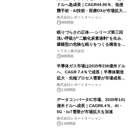
ドルへ急成長｜CAGR44.90％、低侵
襲手術・AI技術・医療DXが市場拡大を
牽引
株式会社レポートオーシャン
9時間前
眠りづらさの正体──シリーズ第三回
浅い呼吸が"二酸化炭素過剰"を生み、
爆睡型の危険な眠りをつくる構造を解
説
トラタニ株式会社
9時間前
半導体ガス市場は2035年236億米ドル
へ、CAGR 7.4％で成長｜半導体製造
拡大・先端プロセス需要が市場成長を
加速
株式会社レポートオーシャン
11時間前
データコンバータIC市場、2035年141
億米ドルへ成長｜CAGR6.4％、AI・
5G・IoT需要が市場拡大を加速
株式会社レポートオーシャン
11時間前