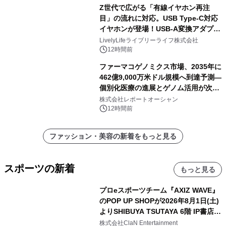
Z世代で広がる「有線イヤホン再注
目」の流れに対応。USB Type-C対応
イヤホンが登場！USB-A変換アダプタ
ー付きでスマホからパソコンまで幅広
LivelyLifeライブリーライフ株式会社
く活用可能
12時間前
ファーマコゲノミクス市場、2035年に
462億9,000万米ドル規模へ到達予測―
個別化医療の進展とゲノム活用が次世
代ヘルスケア投資を加速
株式会社レポートオーシャン
12時間前
ファッション・美容の新着をもっと見る
スポーツの新着
もっと見る
プロeスポーツチーム『AXIZ WAVE』
のPOP UP SHOPが2026年8月1日(土)
よりSHIBUYA TSUTAYA 6階 IP書店で
開催決定！！
株式会社ClaN Entertainment