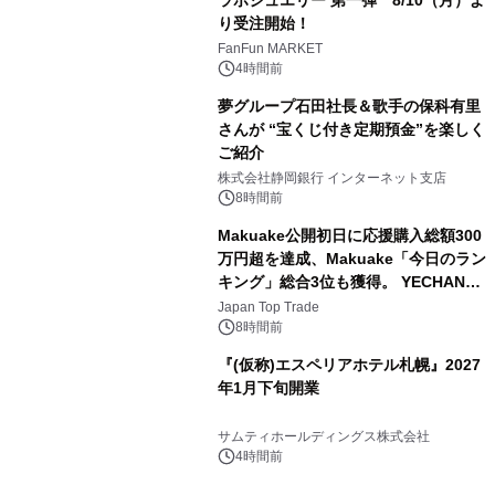
ラボジュエリー 第一弾 8/10（月）よ
り受注開始！
3
FanFun MARKET
4時間前
夢グループ石田社長＆歌手の保科有里
さんが “宝くじ付き定期預金”を楽しく
ご紹介
4
株式会社静岡銀行 インターネット支店
8時間前
Makuake公開初日に応援購入総額300
万円超を達成、Makuake「今日のラン
キング」総合3位も獲得。 YECHAN音
5
浴シンギングボウル第2弾の大型サイ
Japan Top Trade
ズ（XL・2XL・3XL）を先行販売中
8時間前
『(仮称)エスペリアホテル札幌』2027
年1月下旬開業
6
サムティホールディングス株式会社
4時間前