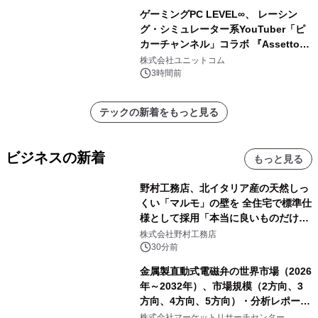
ゲーミングPC LEVEL∞、 レーシン
グ・シミュレーター系YouTuber「ピ
カーチャンネル」コラボ 『Assetto
Corsa EVO』推奨パソコン販売中
株式会社ユニットコム
3時間前
テックの新着をもっと見る
ビジネスの新着
もっと見る
野村工務店、北イタリア産の天然しっ
くい「マルモ」の壁を 全住宅で標準仕
様として採用「本当に良いものだけに
こだわる」
株式会社野村工務店
30分前
金属製直動式電磁弁の世界市場（2026
年～2032年）、市場規模（2方向、3
方向、4方向、5方向）・分析レポート
を発表
株式会社マーケットリサーチセンター