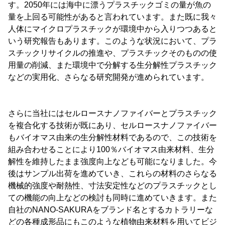
す。2050年には海中に漂うプラスチックゴミの量が魚の
量を上回る可能性があると言われています。また既に我々
人体にマイクロプラスチックが環境中から入りつつあると
いう研究報告もあります。このような状況において、プラ
スチックリサイクルの推進や、プラスチックそのものの使
用量の削減、また環境中で分解する生分解性プラスチック
などの実用化、さらなる研究開発が進められています。
さらに当社にはセルロースナノファイバーとプラスチック
を複合化する技術が既にあり、セルロースナノファイバー
もバイオマス由来の生分解性材料であるので、この技術を
組み合わせることにより100％バイオマス由来材料、生分
解性を維持したまま強度向上なども可能になりました。今
後はサンプル出荷を進めていき、これらの材料のさらなる
機械的強度や耐熱性、寸法安定性などのプラスチックとし
ての機能の向上などの検討も同時に進めていきます。また
自社のNANO-SAKURAをブランド名とするカトラリーな
どの各種成形品にもこのような植物由来材料を用いてビジ