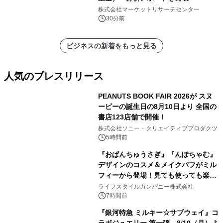
株式会社マーケットリサーチセンター
30分前
ビジネスの新着をもっと見る
人気のプレスリリース
PEANUTS BOOK FAIR 2026が スヌ
ーピーの誕生日の8月10日より 全国の
書店123店舗で開催！
1
株式会社ソニー・クリエイティブプロダクツ
5時間前
『おぱんちゅうさぎ』『んぽちゃむ』
デザインのコスメ＆メイクパフがミル
フィーから登場！見ても使っても楽し
2
い、ポップでキュートなコレクショ
ライフスタイルカンパニー株式会社
ン。
7時間前
『銀河特急 ミルキー☆サブウェイ』コ