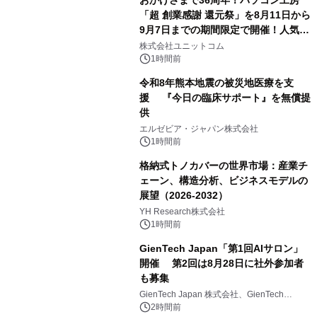
おかげさまで36周年！パソコン工房
「超 創業感謝 還元祭」を8月11日から
9月7日までの期間限定で開催！人気の
ゲーミングPCや高性能ノートPCなど
株式会社ユニットコム
対象iiyama PCのご購入で最大3万円分
1時間前
相当を還元
令和8年熊本地震の被災地医療を支
援 『今日の臨床サポート』を無償提
供
エルゼビア・ジャパン株式会社
1時間前
格納式トノカバーの世界市場：産業チ
ェーン、構造分析、ビジネスモデルの
展望（2026-2032）
YH Research株式会社
1時間前
GienTech Japan「第1回AIサロン」
開催 第2回は8月28日に社外参加者
も募集
GienTech Japan 株式会社、GienTech
Consulting Japan 株式会社
2時間前