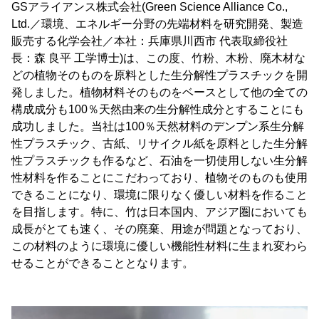
GSアライアンス株式会社(Green Science Alliance Co.,
Ltd.／環境、エネルギー分野の先端材料を研究開発、製造
販売する化学会社／本社：兵庫県川西市 代表取締役社
長：森 良平 工学博士)は、この度、竹粉、木粉、廃木材な
どの植物そのものを原料とした生分解性プラスチックを開
発しました。植物材料そのものをベースとして他の全ての
構成成分も100％天然由来の生分解性成分とすることにも
成功しました。当社は100％天然材料のデンプン系生分解
性プラスチック、古紙、リサイクル紙を原料とした生分解
性プラスチックも作るなど、石油を一切使用しない生分解
性材料を作ることにこだわっており、植物そのものも使用
できることになり、環境に限りなく優しい材料を作ること
を目指します。特に、竹は日本国内、アジア圏においても
成長がとても速く、その廃棄、用途が問題となっており、
この材料のように環境に優しい機能性材料に生まれ変わら
せることができることとなります。