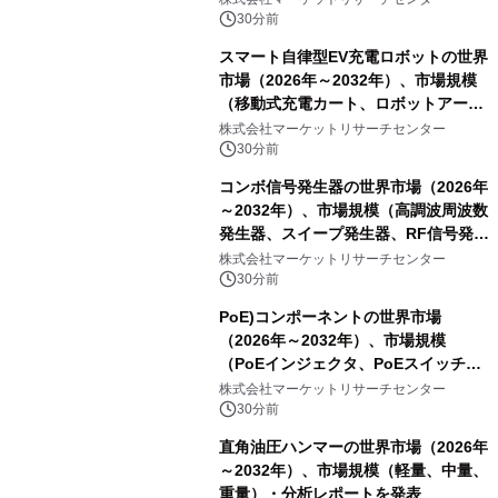
30分前
スマート自律型EV充電ロボットの世界
市場（2026年～2032年）、市場規模
（移動式充電カート、ロボットアーム
式充電システム、その他）・分析レポ
株式会社マーケットリサーチセンター
ートを発表
30分前
コンボ信号発生器の世界市場（2026年
～2032年）、市場規模（高調波周波数
発生器、スイープ発生器、RF信号発生
器、その他）・分析レポートを発表
株式会社マーケットリサーチセンター
30分前
PoE)コンポーネントの世界市場
（2026年～2032年）、市場規模
（PoEインジェクタ、PoEスイッチ、
PoEスプリッタ、PoE電源供給装置
株式会社マーケットリサーチセンター
（PSE）、PoE給電機器（PD）、PoE
30分前
アダプタ、その他）・分析レポートを
直角油圧ハンマーの世界市場（2026年
発表
～2032年）、市場規模（軽量、中量、
重量）・分析レポートを発表