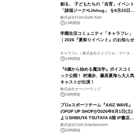
創る、 子どもたちの「自育」イベント
「諸福ジーク×Lifehug」 を8月23日
(日)開催
株式会社From Earth Kids
13時間前
学園生活コミュニティ「キャラフレ」
｜2026『夏祭りイベント』のお知らせ
キャラフレ｜株式会社エイプリル・データ・
デザインズ
14時間前
『8歳から始める魔法学』ボイスコミ
ック公開！ 村瀬歩、藤原夏海ら大人気
キャストが出演！
株式会社オーバーラップ
20時間前
プロeスポーツチーム『AXIZ WAVE』
のPOP UP SHOPが2026年8月1日(土)
よりSHIBUYA TSUTAYA 6階 IP書店で
開催決定！！
株式会社ClaN Entertainment
20時間前