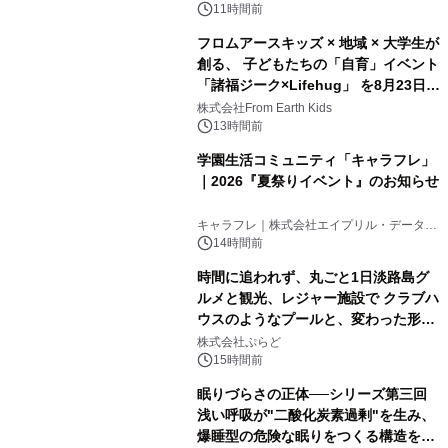
11時間前
フロムアースキッズ × 地域 × 大学生が
創る、 子どもたちの「自育」イベント
「諸福ジーク×Lifehug」 を8月23日
(日)開催
株式会社From Earth Kids
13時間前
学園生活コミュニティ「キャラフレ」
｜2026『夏祭りイベント』のお知らせ
キャラフレ｜株式会社エイプリル・データ・
デザインズ
14時間前
時間に追われず、丸ごと1日淡路島グ
ルメと観光、レジャー施設で クラブハ
ウスのようなプールと、変わった形の
サウナも 「THE BOXY AWAJI」のお
株式会社ぷらど
得な素泊まり連泊プランで
15時間前
眠りづらさの正体──シリーズ第三回
浅い呼吸が"二酸化炭素過剰"を生み、
爆睡型の危険な眠りをつくる構造を解