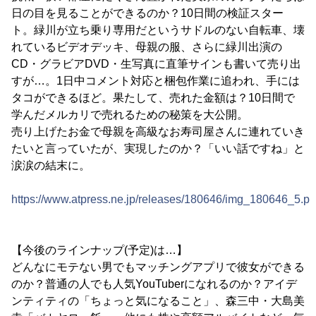
日の目を見ることができるのか？10日間の検証スター
ト。緑川が立ち乗り専用だというサドルのない自転車、壊
れているビデオデッキ、母親の服、さらに緑川出演の
CD・グラビアDVD・生写真に直筆サインも書いて売り出
すが…。1日中コメント対応と梱包作業に追われ、手には
タコができるほど。果たして、売れた金額は？10日間で
学んだメルカリで売れるための秘策を大公開。
売り上げたお金で母親を高級なお寿司屋さんに連れていき
たいと言っていたが、実現したのか？「いい話ですね」と
涙涙の結末に。
https://www.atpress.ne.jp/releases/180646/img_180646_5.p
【今後のラインナップ(予定)は…】
どんなにモテない男でもマッチングアプリで彼女ができる
のか？普通の人でも人気YouTuberになれるのか？アイデ
ンティティの「ちょっと気になること」、森三中・大島美