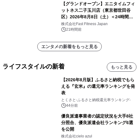
【グランドオープン】エニタイムフィ
ットネス二子玉川店（東京都世田谷
区）2026年8月8日（土）＜24時間年
中無休のフィットネスジム＞
株式会社Fast Fitness Japan
21時間前
エンタメの新着をもっと見る
ライフスタイルの新着
もっと見る
【2026年8月版】ふるさと納税でもら
える『玄米』の還元率ランキングを発
表
とくさと-ふるさと納税還元率ランキング-
44分前
優良派遣事業者の認定状況を大手8社
分照合、優良派遣会社ランキング6選
を公開
株式会社cielo azul