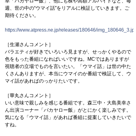
幸「バカヤロー飯」、他にも株や高額アルバイトなど、毎
週、世の中の“ウマイ話”をリアルに検証していきます。ご
期待ください。
https://www.atpress.ne.jp/releases/180646/img_180646_3.jp
［生瀬さんコメント］
バラエティが好きでいろいろ見ますが、せっかくやるので
色をもった番組になればいいですね。MCではありますが
視聴者の立場でものを言いたい。「ウマイ話」は世の中た
くさんありますが、本当にウマイのか番組で検証して、ウ
マイ話があればのっかりたいです。
［華丸さんコメント］
いい意味で親しみを感じる番組です。森三中・大島美幸さ
ん出演コーナー「バカヤロー飯」がとにかく楽しみです。
気になる「ウマイ話」があれば番組に提案していきたいで
すね。