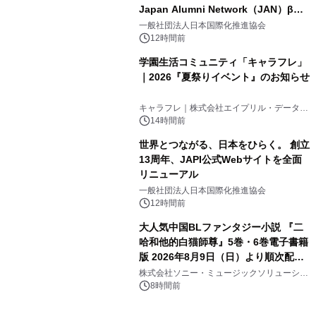
Japan Alumni Network（JAN）β版
3
をリリース
一般社団法人日本国際化推進協会
12時間前
学園生活コミュニティ「キャラフレ」
｜2026『夏祭りイベント』のお知らせ
4
キャラフレ｜株式会社エイプリル・データ・
デザインズ
14時間前
世界とつながる、日本をひらく。 創立
13周年、JAPI公式Webサイトを全面
リニューアル
5
一般社団法人日本国際化推進協会
12時間前
大人気中国BLファンタジー小説 『二
哈和他的白猫師尊』5巻・6巻電子書籍
版 2026年8月9日（日）より順次配信
6
開始
株式会社ソニー・ミュージックソリューショ
ンズ
8時間前