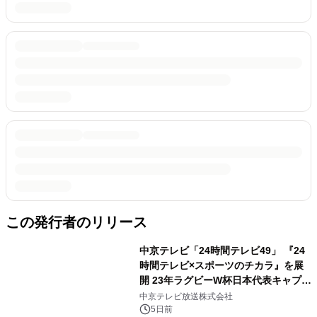
この発行者のリリース
中京テレビ「24時間テレビ49」 『24
時間テレビ×スポーツのチカラ』を展
開 23年ラグビーW杯日本代表キャプテ
ン姫野和樹、 SWEET STEADYの出演
中京テレビ放送株式会社
決定
5日前