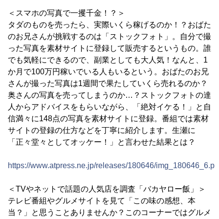
＜スマホの写真で一攫千金！？＞
タダのものを売ったら、実際いくら稼げるのか！？おばた
のお兄さんが挑戦するのは「ストックフォト」。自分で撮
った写真を素材サイトに登録して販売するというもの。誰
でも気軽にできるので、副業としても大人気！なんと、1
か月で100万円稼いでいる人もいるという。おばたのお兄
さんが撮った写真は1週間で果たしていくら売れるのか？
奥さんの写真を売ってしまうのか…？ストックフォトの達
人からアドバイスをもらいながら、「絶対イケる！」と自
信満々に148点の写真を素材サイトに登録。番組では素材
サイトの登録の仕方などを丁寧に紹介します。生瀬に
「正々堂々としてオッケー！」と言わせた結果とは？
https://www.atpress.ne.jp/releases/180646/img_180646_6.p
＜TVやネットで話題の人気店を調査「バカヤロー飯」＞
テレビ番組やグルメサイトを見て「この味の感想、本
当？」と思うことありませんか？このコーナーではグルメ