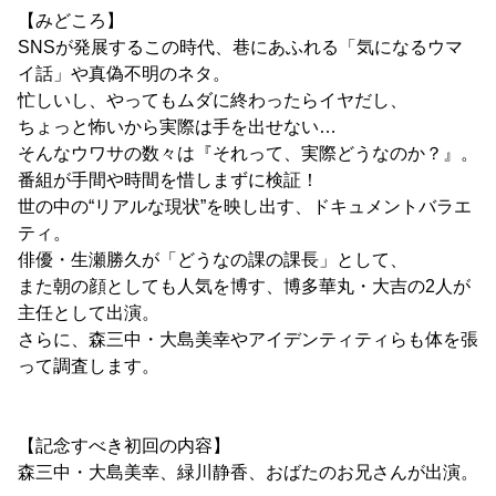
【みどころ】
SNSが発展するこの時代、巷にあふれる「気になるウマ
イ話」や真偽不明のネタ。
忙しいし、やってもムダに終わったらイヤだし、
ちょっと怖いから実際は手を出せない…
そんなウワサの数々は『それって、実際どうなのか？』。
番組が手間や時間を惜しまずに検証！
世の中の“リアルな現状”を映し出す、ドキュメントバラエ
ティ。
俳優・生瀬勝久が「どうなの課の課長」として、
また朝の顔としても人気を博す、博多華丸・大吉の2人が
主任として出演。
さらに、森三中・大島美幸やアイデンティティらも体を張
って調査します。
【記念すべき初回の内容】
森三中・大島美幸、緑川静香、おばたのお兄さんが出演。