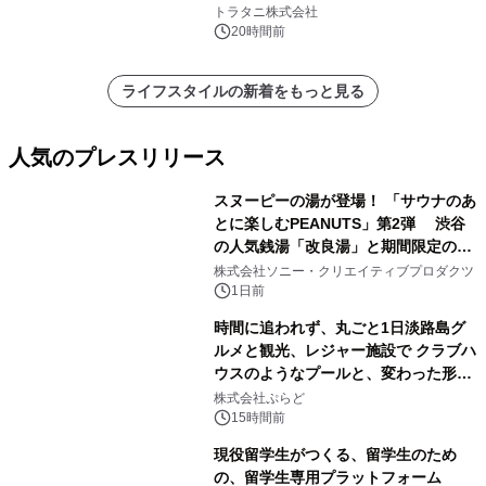
説
トラタニ株式会社
20時間前
ライフスタイルの新着をもっと見る
人気のプレスリリース
スヌーピーの湯が登場！ 「サウナのあ
とに楽しむPEANUTS」第2弾 渋谷
の人気銭湯「改良湯」と期間限定のコ
1
ラボレーション サウナイキタイコラ
株式会社ソニー・クリエイティブプロダクツ
ボグッズも発売決定！
1日前
時間に追われず、丸ごと1日淡路島グ
ルメと観光、レジャー施設で クラブハ
ウスのようなプールと、変わった形の
2
サウナも 「THE BOXY AWAJI」のお
株式会社ぷらど
得な素泊まり連泊プランで
15時間前
現役留学生がつくる、留学生のため
の、留学生専用プラットフォーム