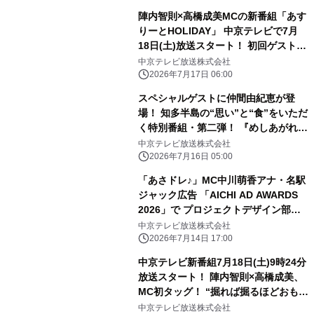
陣内智則×高橋成美MCの新番組「あす
りーとHOLIDAY」 中京テレビで7月
18日(土)放送スタート！ 初回ゲストは
卓球・張本智和選手＆レスリング・藤
中京テレビ放送株式会社
波朱理選手
2026年7月17日 06:00
スペシャルゲストに仲間由紀恵が登
場！ 知多半島の“思い”と“食”をいただ
く特別番組・第二弾！ 『めしあがれ！
知多どれストラン！2026夏』 7月26日
中京テレビ放送株式会社
(日)ひる0時35分～放送！
2026年7月16日 05:00
「あさドレ♪」MC中川萌香アナ・名駅
ジャック広告 「AICHI AD AWARDS
2026」で プロジェクトデザイン部
門・ゴールドを含む計3部門で入賞！
中京テレビ放送株式会社
2026年7月14日 17:00
中京テレビ新番組7月18日(土)9時24分
放送スタート！ 陣内智則×高橋成美、
MC初タッグ！ “掘れば掘るほどおもし
ろい”アスリートの素顔に迫る 新スポ
中京テレビ放送株式会社