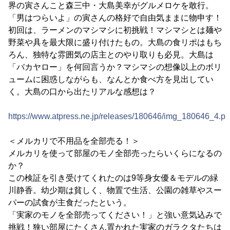
界の寅さんこと森三中・大島美幸がグルメロケを敢行。
「男はつらいよ」の寅さんの格好で自由気ままに物申す！
初回は、ラーメンのマシマシに初挑戦！マシマシとは麺や
野菜や具を最大限に盛り付けたもの。大島の食リポはもち
ろん、独特な雰囲気の店主とのやり取りも必見。大島は
「バカヤロー」を何回言うか？マシマシの想像以上のボリ
ュームに困惑しながらも、なんとか食べ方を見出してい
く。大島の口から出たリアルな感想は？
https://www.atpress.ne.jp/releases/180646/img_180646_4.p
＜メルカリで不用品を全部売る！＞
メルカリを使って部屋のモノ全部売ったらいくらになるの
か？
この検証を引き受けてくれたのは9等身女優＆モデルの緑
川静香。幼少期は貧しく、物置で生活、公園の雑草やスー
パーの試食が主食だったという。
「実家のモノを全部売ってください！」と強い意気込みで
挑戦！狭い部屋にたくさん置かれた実家のガラクタたちは