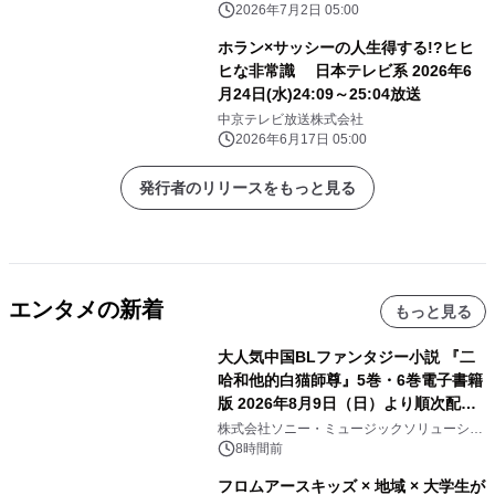
ーツトーク番組「あすりーと
2026年7月2日 05:00
HOLIDAY」 スポーツの“いま気になる
ホラン×サッシーの人生得する!?ヒヒ
話題”をキッカケに アスリートたちの
ヒな非常識 日本テレビ系 2026年6
素顔を、とことん深掘り！
月24日(水)24:09～25:04放送
中京テレビ放送株式会社
2026年6月17日 05:00
発行者のリリースをもっと見る
エンタメの新着
もっと見る
大人気中国BLファンタジー小説 『二
哈和他的白猫師尊』5巻・6巻電子書籍
版 2026年8月9日（日）より順次配信
開始
株式会社ソニー・ミュージックソリューショ
ンズ
8時間前
フロムアースキッズ × 地域 × 大学生が