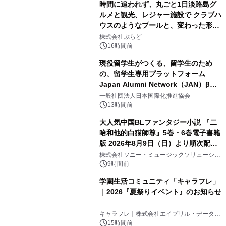
時間に追われず、丸ごと1日淡路島グ
ルメと観光、レジャー施設で クラブハ
ウスのようなプールと、変わった形の
2
サウナも 「THE BOXY AWAJI」のお
株式会社ぷらど
得な素泊まり連泊プランで
16時間前
現役留学生がつくる、留学生のため
の、留学生専用プラットフォーム
Japan Alumni Network（JAN）β版
3
をリリース
一般社団法人日本国際化推進協会
13時間前
大人気中国BLファンタジー小説 『二
哈和他的白猫師尊』5巻・6巻電子書籍
版 2026年8月9日（日）より順次配信
4
開始
株式会社ソニー・ミュージックソリューショ
ンズ
9時間前
学園生活コミュニティ「キャラフレ」
｜2026『夏祭りイベント』のお知らせ
5
キャラフレ｜株式会社エイプリル・データ・
デザインズ
15時間前