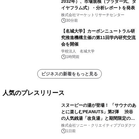
2032年）、市場規模（ブラダー式、ダ
イヤフラム式）・分析レポートを発表
株式会社マーケットリサーチセンター
30分前
【名城大学】カーボンニュートラル研
究推進機構主催の第11回学内研究交流
会を開催
学校法人 名城大学
1時間前
ビジネスの新着をもっと見る
人気のプレスリリース
スヌーピーの湯が登場！ 「サウナのあ
とに楽しむPEANUTS」第2弾 渋谷
の人気銭湯「改良湯」と期間限定のコ
1
ラボレーション サウナイキタイコラ
株式会社ソニー・クリエイティブプロダクツ
ボグッズも発売決定！
1日前