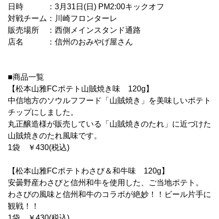
日時 ：3月31日(日) PM2:00キックオフ
対戦チーム：川崎フロンターレ
販売場所 ：西側メインスタンド通路
店名 ：信州のおみやげ屋さん
■商品一覧
【松本山雅FCポテト山賊焼き味 120g】
中信地方のソウルフフード「山賊焼き」を美味しいポテト
チップにしました。
丸正醸造様が販売している「山賊焼きのたれ」に近づけた
山賊焼きのたれ風味です。
1袋 ￥430(税込)
【松本山雅FCポテトわさび＆和牛味 120g】
安曇野産わさびと信州和牛を使用した、ご当地ポテト。
わさびの風味と信州和牛のコラボが絶妙！！ビール片手に
観戦！！
1袋 ￥430(税込)