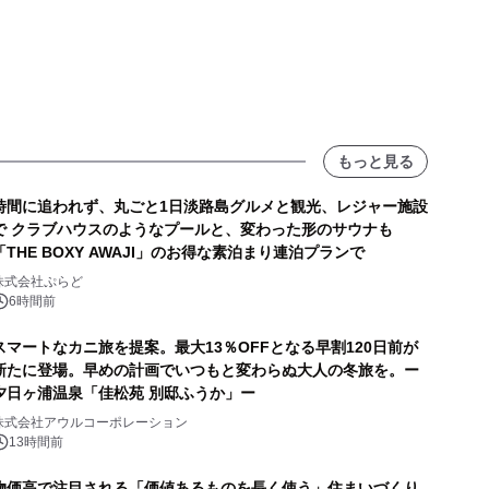
もっと見る
時間に追われず、丸ごと1日淡路島グルメと観光、レジャー施設
で クラブハウスのようなプールと、変わった形のサウナも
「THE BOXY AWAJI」のお得な素泊まり連泊プランで
株式会社ぷらど
6時間前
スマートなカニ旅を提案。最大13％OFFとなる早割120日前が
新たに登場。早めの計画でいつもと変わらぬ大人の冬旅を。ー
夕日ヶ浦温泉「佳松苑 別邸ふうか」ー
株式会社アウルコーポレーション
13時間前
物価高で注目される「価値あるものを長く使う」住まいづくり