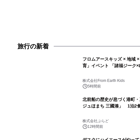
旅行の新着
フロムアースキッズ × 地域 
育」イベント 「諸福ジーク×Li
株式会社From Earth Kids
5時間前
北前船の歴史が息づく港町・
ジュほまち 三國湊」 1泊2
株式会社ぷらど
12時間前
デスクにハイエースがやって