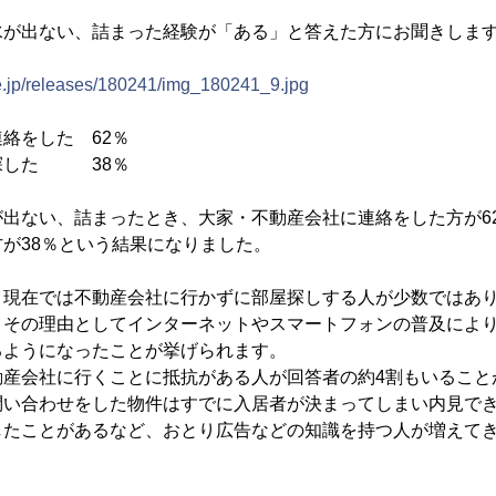
水が出ない、詰まった経験が「ある」と答えた方にお聞きしま
ne.jp/releases/180241/img_180241_9.jpg
絡をした 62％
探した 38％
が出ない、詰まったとき、大家・不動産会社に連絡をした方が6
が38％という結果になりました。
、現在では不動産会社に行かずに部屋探しする人が少数ではあ
。その理由としてインターネットやスマートフォンの普及によ
るようになったことが挙げられます。
動産会社に行くことに抵抗がある人が回答者の約4割もいること
問い合わせをした物件はすでに入居者が決まってしまい内見で
したことがあるなど、おとり広告などの知識を持つ人が増えて