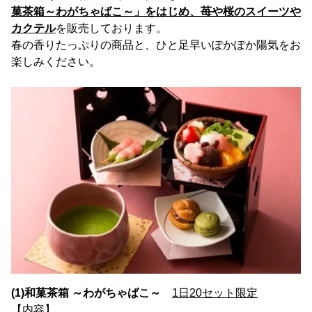
菓茶箱～わがちゃばこ～」をはじめ、苺や桜のスイーツや
カクテル
を販売しております。
春の香りたっぷりの商品と、ひと足早いぽかぽか陽気をお
楽しみください。
(1)和菓茶箱 ～わがちゃばこ～
1日20セット限定
【内容】