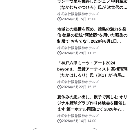
ラン一つ星を獲得したシェフ 中村勝宏
（なかむらかつひろ）氏が 次世代の料
理人へ伝える開業25周年記念講演会
株式会社阪急阪神ホテルズ
「食品ロス削減 私たちの責務」を開催
2026年6月15日 15:00
地域との連携を深め、徳島の魅力を発
信 徳島の伝統“阿波藍”を用いた藍染の
制服で おもてなし2026年6月1日
（月）から 夏季限定で着用開始
株式会社阪急阪神ホテルズ
2026年5月29日 11:15
「神戸六甲ミーツ・アート2024
beyond」 受賞アーティスト 高橋瑠璃
（たかはしるり）氏（※1）が 有馬温
泉の石で五右衛門風呂釜に石彫刻！
株式会社阪急阪神ホテルズ
“浸かれる現代アート”が 「有馬温泉
2026年5月22日 15:15
太閤の湯」露天ゾーンに登場
夏休みの思い出に、親子で楽しむ オリ
ジナル野球グラブ作り体験会を開催し
ます 第一ホテル両国にて 2026年7月
29日（水）
株式会社阪急阪神ホテルズ
2026年5月14日 14:00