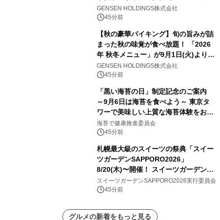
ーズ初のオールインクルーシブ導入
GENSEN HOLDINGS株式会社
45分前
【秋の豪華バイキング】旬の旨みが詰
まった秋の味覚が食べ放題！ 「2026
年 秋冬メニュー」が9月1日(火)より提
供スタート
GENSEN HOLDINGS株式会社
45分前
「黒い海苔の日」制定記念のご案内
～9月6日は海苔を食べよう～ 東京タ
ワーで美味しい上質な海苔体験をお届
けします！
海苔で健康推進委員会
45分前
札幌最大級のスイーツの祭典「スイー
ツガーデンSAPPORO2026」
8/20(木)〜開催！ スイーツガーデン史
上最多50種のコラボケーキが集結／前
スイーツガーデンSAPPORO2026実行委員会
日8/19(水)メディア試食会も初開催
45分前
グルメの新着をもっと見る