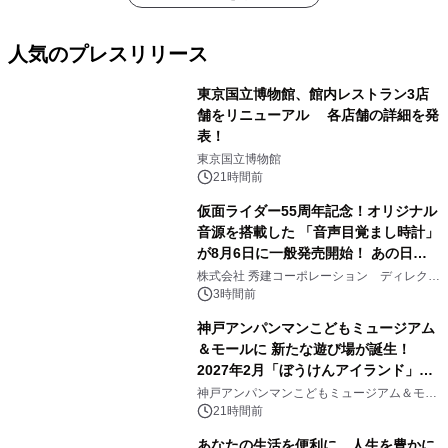
人気のプレスリリース
東京国立博物館、館内レストラン3店
舗をリニューアル 各店舗の詳細を発
表！
1
東京国立博物館
21時間前
仮面ライダー55周年記念！オリジナル
音源を搭載した 「音声目覚まし時計」
が8月6日に一般発売開始！ あの日の
2
大興奮が今甦る
株式会社 秀建コーポレーション ディレクト
アートギャラリー
3時間前
神戸アンパンマンこどもミュージアム
＆モールに 新たな遊び場が誕生！
2027年2月「ぼうけんアイランド」が
3
オープン
神戸アンパンマンこどもミュージアム＆モー
ル
21時間前
あなたの生活を便利に、人生を豊かに