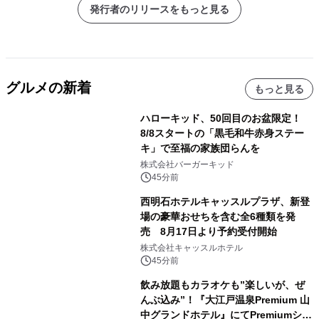
発行者のリリースをもっと見る
グルメの新着
もっと見る
ハローキッド、50回目のお盆限定！
8/8スタートの「黒毛和牛赤身ステー
キ」で至福の家族団らんを
株式会社バーガーキッド
45分前
西明石ホテルキャッスルプラザ、新登
場の豪華おせちを含む全6種類を発
売 8月17日より予約受付開始
株式会社キャッスルホテル
45分前
飲み放題もカラオケも”楽しいが、ぜ
んぶ込み”！『大江戸温泉Premium 山
中グランドホテル』にてPremiumシリ