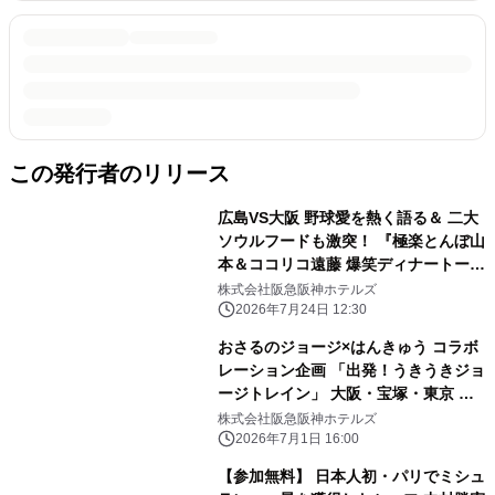
この発行者のリリース
広島VS大阪 野球愛を熱く語る＆ 二大
ソウルフードも激突！ 『極楽とんぼ山
本＆ココリコ遠藤 爆笑ディナートーク
ショー』開催 開催日：2026年9月22日
株式会社阪急阪神ホテルズ
（火・祝）／ 7月25日（土）チケット
2026年7月24日 12:30
販売開始
おさるのジョージ×はんきゅう コラボ
レーション企画 「出発！うきうきジョ
ージトレイン」 大阪・宝塚・東京 新
橋のホテルで 「おさるのジョージ×阪
株式会社阪急阪神ホテルズ
急電車」コラボフードを 販売します
2026年7月1日 16:00
【参加無料】 日本人初・パリでミシュ