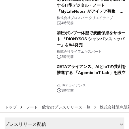
するIT型デジタル・ノート
『MyLifeNote』がアイデア募集 優
4
秀賞100名に1年間無償試用
株式会社プロスパー クリエイティブ
4時間前
加圧ポンプ一体型で炭酸保持をサポー
ト 「DIONYSOS シャンパンストッパ
ー」を8/4発売
5
株式会社ライフエキスパート
2時間前
ZETAアライアンス、AIとIoTの共創を
推進する 「Agentic IoT Lab」を設立
6
ZETAアライアンス
3時間前
トップ
フード・飲食のプレスリリース一覧
株式会社阪急阪
プレスリリース配信