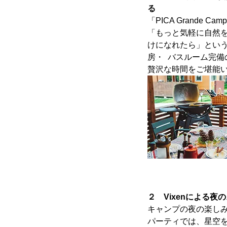
る
「PICA Grande C
「もっと気軽に自然
けになれたら」とい
房・ バスルーム完
贅沢な時間をご堪能
２ Vixenによる
キャンプの夜の楽し
パーティでは、星空