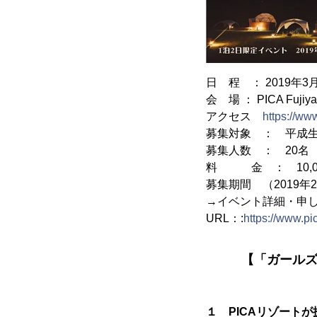
日 程 ： 2019年3
会 場 ： PICA Fu
アクセス
https://www
募集対象 ： 平成生
募集人数 ： 20名
料 金 ： 10,
募集期間 （2019年
→イベント詳細・申
URL：:
https://www.pi
【「ガールズ宙
１ PICAリゾートが