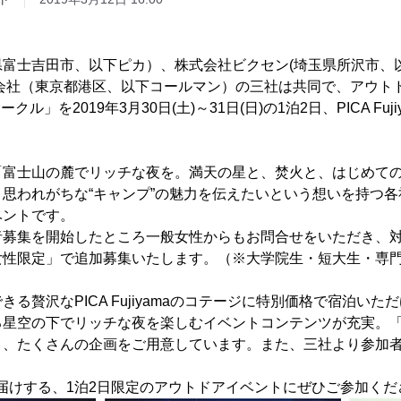
富士吉田市、以下ピカ）、株式会社ビクセン(埼玉県所沢市、
式会社（東京都港区、以下コールマン）の三社は共同で、アウト
クル」を2019年3月30日(土)～31日(日)の1泊2日、PICA Fu
「富士山の麓でリッチな夜を。満天の星と、焚火と、はじめて
思われがちな“キャンプ”の魅力を伝えたいという想いを持つ各
ベントです。
者募集を開始したところ一般女性からもお問合せをいただき、
性限定」で追加募集いたします。（※大学院生・短大生・専門学
る贅沢なPICA Fujiyamaのコテージに特別価格で宿泊い
る星空の下でリッチな夜を楽しむイベントコンテンツが充実。
く、たくさんの企画をご用意しています。また、三社より参加
届けする、1泊2日限定のアウトドアイベントにぜひご参加くだ