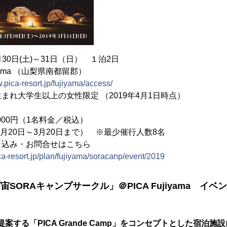
月30日(土)～31日（日） １泊2日
jiyama （山梨県南都留郡）
.pica-resort.jp/fujiyama/access/
まれ大学生以上の女性限定 （2019年4月1日時点）
000円（1名料金／税込）
2月20日～3月20日まで） ※最少催行人数8名
し込み・お問合せはこちら
ca-resort.jp/plan/fujiyama/soracanp/event/2019
SORAキャンプサークル」＠PICA Fujiyama イ
提案する「PICA Grande Camp」をコンセプトとした宿泊