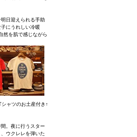
せ明日迎えられる手助
女子にうれしい冷暖
自然を肌で感じながら
ルTシャツのお土産付き↑
時間。夜に行うスター
り、ウクレレを弾いた