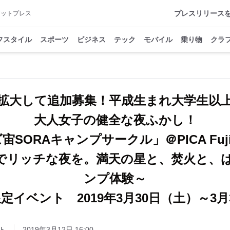
プレスリリース
アットプレス
フスタイル
スポーツ
ビジネス
テック
モバイル
乗り物
クラ
拡大して追加募集！平成生まれ大学生以
大人女子の健全な夜ふかし！
SORAキャンプサークル」＠PICA Fuji
でリッチな夜を。満天の星と、焚火と、
ンプ体験～
定イベント 2019年3月30日（土）～3月
ト
2019年3月12日 16:00