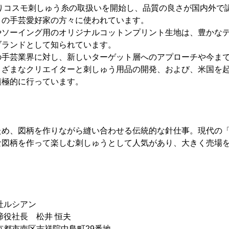
よりコスモ刺しゅう糸の取扱いを開始し、品質の良さが国内外で
くの手芸愛好家の方々に使われています。
やソーイング用のオリジナルコットンプリント生地は、豊かな
ブランドとして知られています。
の手芸業界に対し、新しいターゲット層へのアプローチや今ま
まざまなクリエイターと刺しゅう用品の開発、および、米国を
積極的に行っています。
ため、図柄を作りながら縫い合わせる伝統的な針仕事。現代の
な図柄を作って楽しむ刺しゅうとして人気があり、大きく売場
社ルシアン
役社長 松井 恒夫
京都市南区吉祥院中島町29番地