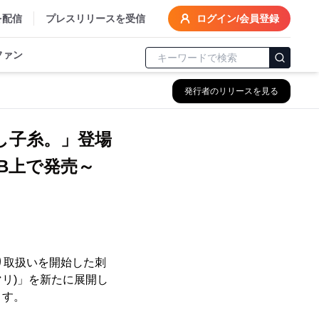
を配信
プレスリリースを受信
ログイン/会員登録
ファン
発行者のリリースを見る
し子糸。」登場
EB上で発売～
より取扱いを開始した刺
ダマリ)」を新たに展開し
ます。