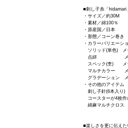
■刺し子糸「hidama
・サイズ／約30M
・素材／綿100％
・原産国／日本
・形態／コーン巻き
・カラーバリエーシ
ソリッド(単色) メー
点絣 メーカー希
スペック(杢) メー
マルチカラー メーカ
グラデーション メー
・その他のアイテム
刺し子針(6本入り
コースターが4枚作れ
綿麻マルチクロス 
■楽しさを更に伝え