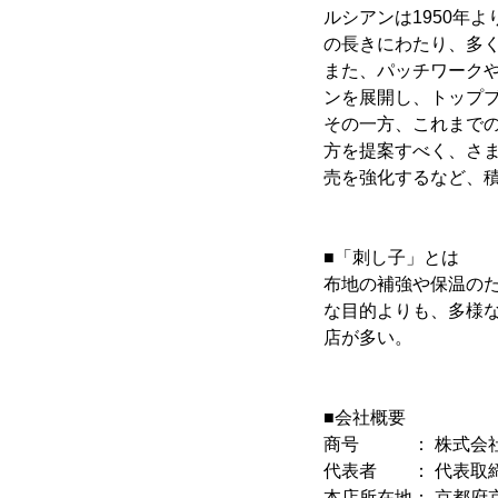
ルシアンは1950年
の長きにわたり、多
また、パッチワーク
ンを展開し、トップ
その一方、これまで
方を提案すべく、さ
売を強化するなど、
■「刺し子」とは
布地の補強や保温の
な目的よりも、多様
店が多い。
■会社概要
商号 ： 株式会
代表者 ： 代表取締
本店所在地： 京都府