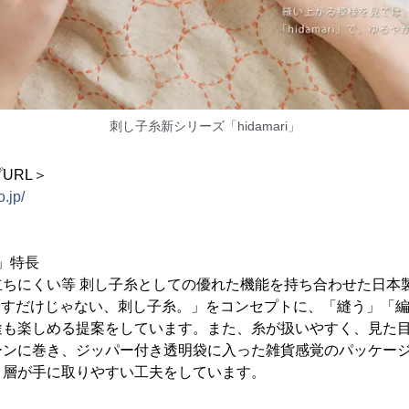
刺し子糸新シリーズ「hidamari」
URL＞
o.jp/
i」特長
立ちにくい等 刺し子糸としての優れた機能を持ち合わせた日本
は、「刺すだけじゃない、刺し子糸。」をコンセプトに、「縫う」「
途も楽しめる提案をしています。また、糸が扱いやすく、見た
ーンに巻き、ジッパー付き透明袋に入った雑貨感覚のパッケー
ト層が手に取りやすい工夫をしています。