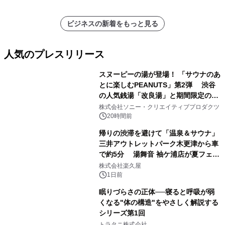
ビジネスの新着をもっと見る
人気のプレスリリース
スヌーピーの湯が登場！ 「サウナのあ
とに楽しむPEANUTS」第2弾 渋谷
の人気銭湯「改良湯」と期間限定のコ
1
ラボレーション サウナイキタイコラ
株式会社ソニー・クリエイティブプロダクツ
ボグッズも発売決定！
20時間前
帰りの渋滞を避けて「温泉＆サウナ」
三井アウトレットパーク木更津から車
で約5分 湯舞音 袖ケ浦店が夏フェア
2
メニューを提供
株式会社楽久屋
1日前
眠りづらさの正体──寝ると呼吸が弱
くなる"体の構造"をやさしく解説する
シリーズ第1回
3
トラタニ株式会社