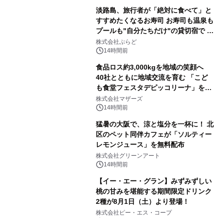
淡路島、旅行者が「絶対に食べて」と
すすめたくなるお寿司 お寿司も温泉も
プールも"自分たちだけ"の貸切宿で 1
日1組限定「岩屋温泉 絵島別庭 海と
株式会社ぷらど
森」の握り寿司プラン
14時間前
食品ロス約3,000kgを地域の笑顔へ
40社とともに地域交流を育む 「こど
も食堂フェスタデピッコリーナ」を9
月5日(土)開催
株式会社マザーズ
14時間前
猛暑の大阪で、涼と塩分を一杯に！ 北
区のペット同伴カフェが「ソルティー
レモンジュース」を無料配布
株式会社グリーンアート
14時間前
【イー・エー・グラン】みずみずしい
桃の甘みを堪能する期間限定ドリンク
2種が8月1日（土）より登場！
株式会社ピー・エス・コープ