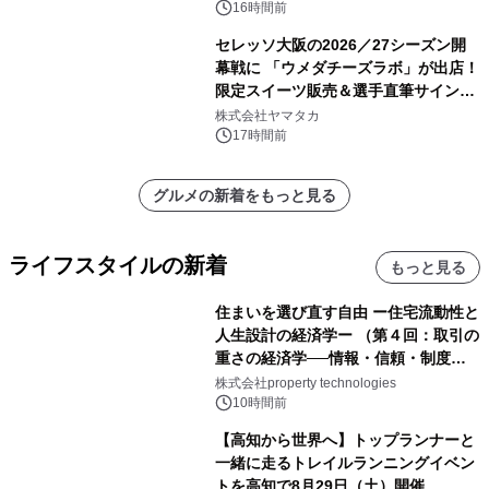
16時間前
セレッソ大阪の2026／27シーズン開
幕戦に 「ウメダチーズラボ」が出店！
限定スイーツ販売＆選手直筆サイング
ッズが当たる抽選会を 8月8日に開催
株式会社ヤマタカ
17時間前
グルメの新着をもっと見る
ライフスタイルの新着
もっと見る
住まいを選び直す自由 ー住宅流動性と
人生設計の経済学ー （第４回：取引の
重さの経済学──情報・信頼・制度を
PropTechはどう組み替えるか）｜
株式会社property technologies
PropTech-Lab
10時間前
【高知から世界へ】トップランナーと
一緒に走るトレイルランニングイベン
トを高知で8月29日（土）開催