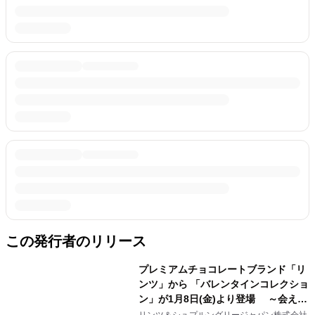
この発行者のリリース
プレミアムチョコレートブランド「リ
ンツ」から 「バレンタインコレクショ
ン」が1月8日(金)より登場 ～会えな
い今こそ想いを届ける、特別なバレン
リンツ＆シュプルングリージャパン株式会社