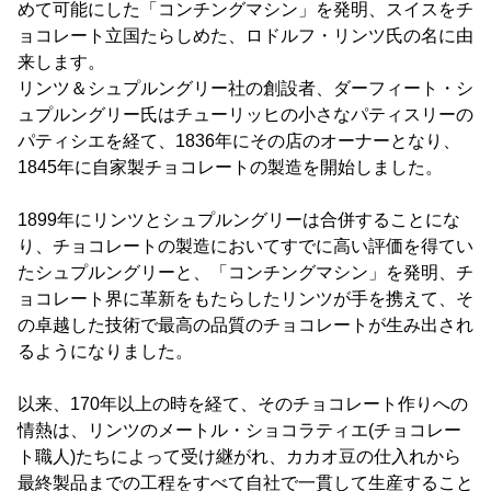
めて可能にした「コンチングマシン」を発明、スイスをチ
ョコレート立国たらしめた、ロドルフ・リンツ氏の名に由
来します。
リンツ＆シュプルングリー社の創設者、ダーフィート・シ
ュプルングリー氏はチューリッヒの小さなパティスリーの
パティシエを経て、1836年にその店のオーナーとなり、
1845年に自家製チョコレートの製造を開始しました。
1899年にリンツとシュプルングリーは合併することにな
り、チョコレートの製造においてすでに高い評価を得てい
たシュプルングリーと、「コンチングマシン」を発明、チ
ョコレート界に革新をもたらしたリンツが手を携えて、そ
の卓越した技術で最高の品質のチョコレートが生み出され
るようになりました。
以来、170年以上の時を経て、そのチョコレート作りへの
情熱は、リンツのメートル・ショコラティエ(チョコレー
ト職人)たちによって受け継がれ、カカオ豆の仕入れから
最終製品までの工程をすべて自社で一貫して生産すること