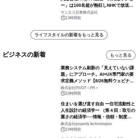
ー」は100名超が熱狂しNHKで放送さ
れました。
サンエス石膏株式会社
13時間前
ライフスタイルの新着をもっと見る
ビジネスの新着
もっと見る
業務システム刷新の「見えていない課
題」にアプローチ。AI×UX専門家の要
求定義メソッド【8/26無料ウェビナ
ー】株式会社PIVOT
株式会社PIVOT＜PR＞
10時間前
住まいを選び直す自由 ー住宅流動性と
人生設計の経済学ー （第４回：取引の
重さの経済学──情報・信頼・制度を
PropTechはどう組み替えるか）｜
株式会社property technologies
PropTech-Lab
10時間前