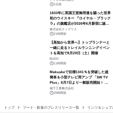
1日前
1833年に英国王室御用達を賜った世界
初のウイスキー 『ロイヤル・ブラック
ラ』の旗艦店が2026年6月新宿に誕
4
生 バカルディ ジャパンと連携した
株式会社ティグリス
没入型バー「BAR Arca」
21時間前
【高知から世界へ】トップランナーと
一緒に走るトレイルランニングイベン
トを高知で8月29日（土）開催
5
BUDO
11時間前
Makuakeで目標1341％を突破した超
簡単＆小型テレビ用アンプ 「SW TV
Plus」8月7日より一般販売開始！ ケ
6
ーブル1本つなぐだけ、テレビの音が
城下工業株式会社
ぐっと豊かに
20時間前
トップ
フード・飲食のプレスリリース一覧
リンツ＆シュプ