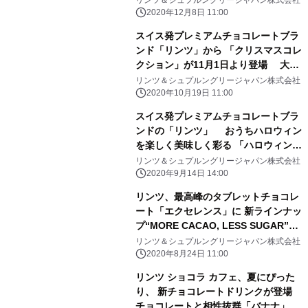
タインに～
2020年12月8日 11:00
スイス発プレミアムチョコレートブラ
ンド「リンツ」から 「クリスマスコレ
クション」が11月1日より登場 大切
な人へのギフト、1年頑張った自分へ
リンツ＆シュプルングリージャパン株式会社
のご褒美にも
2020年10月19日 11:00
スイス発プレミアムチョコレートブラ
ンドの「リンツ」 おうちハロウィン
を楽しく美味しく彩る 「ハロウィン
コレクション」 9月14日新発売
リンツ＆シュプルングリージャパン株式会社
2020年9月14日 14:00
リンツ、最高峰のタブレットチョコレ
ート「エクセレンス」に 新ラインナッ
プ“MORE CACAO, LESS SUGAR”の
「ハイカカオ ミルクチョコレート」9
リンツ＆シュプルングリージャパン株式会社
月1日新発売
2020年8月24日 11:00
リンツ ショコラ カフェ、夏にぴった
り、 新チョコレートドリンクが登場
チョコレートと相性抜群「バナナ」7