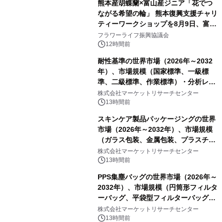
熊本産胡蝶蘭×富山産ジニア「花でつ
ながる希望の輪」 熊本復興支援チャリ
ティーワークショップを8月9日、富
山・射水で開催
フラワーライフ振興協議会
12時間前
耐性基準の世界市場（2026年～2032
年）、市場規模（国家標準、一級標
準、二級標準、作業標準）・分析レポ
ートを発表
株式会社マーケットリサーチセンター
13時間前
スキンケア製品パッケージングの世界
市場（2026年～2032年）、市場規模
（ガラス包装、金属包装、プラスチッ
ク包装、その他）・分析レポートを発
株式会社マーケットリサーチセンター
表
13時間前
PPS集塵バッグの世界市場（2026年～
2032年）、市場規模（円筒形フィルタ
ーバッグ、平袋型フィルターバッグ、
プリーツフィルターバッグ、その
株式会社マーケットリサーチセンター
他）・分析レポートを発表
13時間前