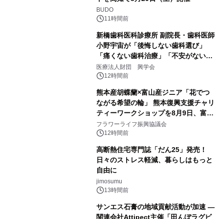
BUDO
11時間前
新橋歯科医科診療所 副院長・歯科医師
小野宇宙が「後悔しない歯科選び」
「痛くない歯科治療」「不安がない治
療計画」をテーマに専門監修
医療法人財団 興学会
12時間前
熊本産胡蝶蘭×富山産ジニア「花でつ
ながる希望の輪」 熊本復興支援チャリ
ティーワークショップを8月9日、富
山・射水で開催
フラワーライフ振興協議会
12時間前
高断熱住宅専門誌「だん25」発売！
日々のストレス軽減、暮らしはもっと
自由に
jimosumu
13時間前
サンエス石膏の地域貢献活動が加速 ―
関連会社Attipect主催「田んぼラグビ