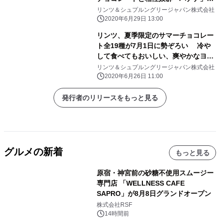
月1日新発売
リンツ＆シュプルングリージャパン株式会社
2020年6月29日 13:00
リンツ、夏季限定のサマーチョコレー
ト全19種が7月1日に勢ぞろい 冷や
して食べてもおいしい、爽やかなヨー
グルト風味の 「スリムタブレット」
リンツ＆シュプルングリージャパン株式会社
「プラリネ」日本初登場
2020年6月26日 11:00
発行者のリリースをもっと見る
グルメの新着
もっと見る
原宿・神宮前の砂糖不使用スムージー
専門店 「WELLNESS CAFE
SAPRO」が8月8日グランドオープン
株式会社RSF
14時間前