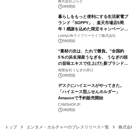
きで Villa Mon Temps AWAJIの連泊
株式会社ぷらど
素泊りプラン
3時間前
暮らしをもっと便利にする生活家電ブ
ランド「SOPPY」、楽天市場店5周
年！感謝を込めた限定キャンペーンを
4
8月10日より開催
LivelyLifeライブリーライフ株式会社
5時間前
“素材の次は、たれで勝負。”全国約
5％の浜名湖産うなぎを、 うなぎの頭
の旨味エキスで仕上げた新ブランド
5
「井口の誉」誕生
有限会社うなぎの井口
3時間前
デスクにハイエースがやってきた。
「ハイエース型ふせんホルダー」
Amazonで予約販売開始
6
CAMSHOP.JP
3時間前
トップ
エンタメ・カルチャーのプレスリリース一覧
株式会