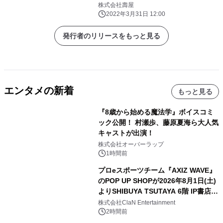
株式会社壽屋
2022年3月31日 12:00
発行者のリリースをもっと見る
エンタメの新着
もっと見る
『8歳から始める魔法学』ボイスコミ
ック公開！ 村瀬歩、藤原夏海ら大人気
キャストが出演！
株式会社オーバーラップ
1時間前
プロeスポーツチーム『AXIZ WAVE』
のPOP UP SHOPが2026年8月1日(土)
よりSHIBUYA TSUTAYA 6階 IP書店で
開催決定！！
株式会社ClaN Entertainment
2時間前