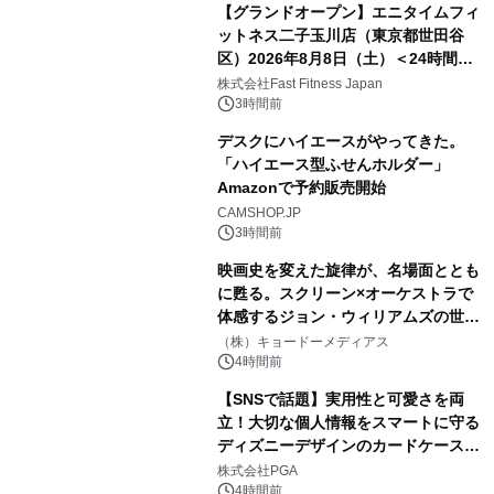
【グランドオープン】エニタイムフィ
ットネス二子玉川店（東京都世田谷
区）2026年8月8日（土）＜24時間年
中無休のフィットネスジム＞
株式会社Fast Fitness Japan
3時間前
デスクにハイエースがやってきた。
「ハイエース型ふせんホルダー」
Amazonで予約販売開始
CAMSHOP.JP
3時間前
映画史を変えた旋律が、名場面ととも
に甦る。スクリーン×オーケストラで
体感するジョン・ウィリアムズの世
界。ジョン・ウィリアムズ：シネマ・
（株）キョードーメディアス
スペクタキュラー・コンサート 開催決
4時間前
定！
【SNSで話題】実用性と可愛さを両
立！大切な個人情報をスマートに守る
ディズニーデザインのカードケースを
株式会社PGAが8月7日発売
株式会社PGA
4時間前