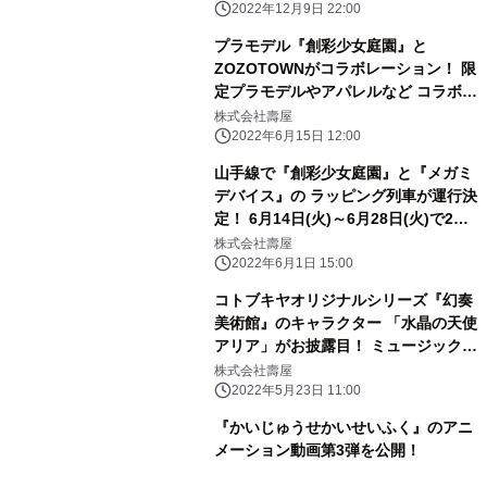
2022年12月9日 22:00
プラモデル『創彩少女庭園』と
ZOZOTOWNがコラボレーション！ 限
定プラモデルやアパレルなど コラボア
イテムを6月17日より販売開始
株式会社壽屋
2022年6月15日 12:00
山手線で『創彩少女庭園』と『メガミ
デバイス』の ラッピング列車が運行決
定！ 6月14日(火)～6月28日(火)で2編
成が オリジナルラッピングで走行予
株式会社壽屋
定！
2022年6月1日 15:00
コトブキヤオリジナルシリーズ『幻奏
美術館』のキャラクター 「水晶の天使
アリア」がお披露目！ ミュージックビ
デオやキャラクターボイスが公開され
株式会社壽屋
るなど 最新情報が盛りだくさん！
2022年5月23日 11:00
『かいじゅうせかいせいふく』のアニ
メーション動画第3弾を公開！