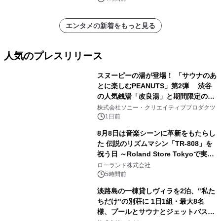
エンタメの新着をもっと見る
人気のプレスリリース
スヌーピーの湯が登場！ 「サウナのあ
とに楽しむPEANUTS」第2弾 渋谷
の人気銭湯「改良湯」と期間限定のコ
1
ラボレーション サウナイキタイコラ
株式会社ソニー・クリエイティブプロダクツ
ボグッズも発売決定！
1日前
8月8日は音楽シーンに革新をもたらし
た 伝説のリズムマシン「TR-808」を
祝う日 ～Roland Store Tokyoで実機
2
を展示しての 記念キャンペーンを開
ローランド株式会社
催 英国ラジオ「NTS」の 特別プログ
5時間前
ラムや、「TR-808」を愛する伝説的
淡路島の一棟貸しヴィラを2泊、"私た
アーティストを フィーチャーしたアニ
ちだけ"の別荘に 1日1組・最大8名
メーションを公開～
様、プールとサウナとジェットバス付
3