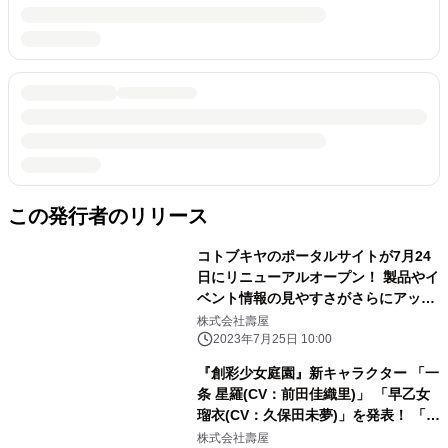
この発行者のリリース
コトブキヤのポータルサイトが7月24
日にリニューアルオープン！ 製品やイ
ベント情報の見やすさがさらにアッ
プ！
株式会社壽屋
2023年7月25日 10:00
『創彩少女庭園』新キャラクター 「一
条 星羅(CV：前田佳織里)」 「早乙女
瑠衣(CV：久保田未夢)」を発表！ 「小
石川 エマ」のプラモデル化も決定！
株式会社壽屋