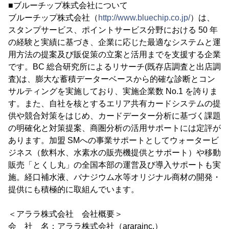
■ブルーチップ株式会社について
ブルーチップ株式会社（
http://www.bluechip.co.jp/
）は、
スタンプサービス、ポイントサービス分野における 50 年
の経験と実績に基づき、企業に応じた最適なシステムと運
用方法の提案及び販促策の立案と活用までを支援する企業
です。BC 総合研究所によるリサーチ(既存店調査と出店調
査)は、膨大な蓄積データーベースから的確な診断とコン
サルティングを実施しており、実施企業数 No.1 を誇りま
す。また、自社を核とするエリア共有カードシステムの提
供や競合対策をはじめ、カードデーター分析に基づく課題
の明確化と対策提案、商圏分析の活用サポートには定評が
あります。加盟 SMへの事業サポートとしてウォータービ
ジネス（飲料水、水素水の販売機提供とサポート）や移動
販売「とくし丸」の全国本部の運営及び導入サポートも実
施。経口補水液、バナジウム水等オリジナル商材の開発・
提供にも積極的に取組んでいます。
＜アララ株式会社 会社概要＞
会 社 名：アララ株式会社（ararainc.）