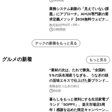
く活用可能
1時間前
業務システム刷新の「見えていない課
題」にアプローチ。AI×UX専門家の要
求定義メソッド【8/26無料ウェビナ
ー】株式会社PIVOT
株式会社PIVOT＜PR＞
13時間前
テックの新着をもっと見る
グルメの新着
もっと見る
“素材の次は、たれで勝負。”全国約
5％の浜名湖産うなぎを、 うなぎの頭
の旨味エキスで仕上げた新ブランド
「井口の誉」誕生
有限会社うなぎの井口
9分前
暮らしをもっと便利にする生活家電ブ
ランド「SOPPY」、楽天市場店5周
年！感謝を込めた限定キャンペーンを