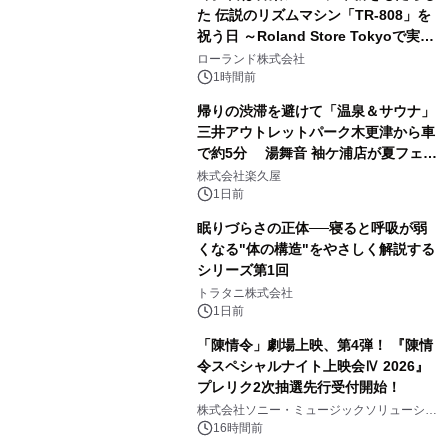
た 伝説のリズムマシン「TR-808」を
祝う日 ～Roland Store Tokyoで実機
3
を展示しての 記念キャンペーンを開
ローランド株式会社
催 英国ラジオ「NTS」の 特別プログ
1時間前
ラムや、「TR-808」を愛する伝説的
帰りの渋滞を避けて「温泉＆サウナ」
アーティストを フィーチャーしたアニ
三井アウトレットパーク木更津から車
メーションを公開～
で約5分 湯舞音 袖ケ浦店が夏フェア
4
メニューを提供
株式会社楽久屋
1日前
眠りづらさの正体──寝ると呼吸が弱
くなる"体の構造"をやさしく解説する
シリーズ第1回
5
トラタニ株式会社
1日前
「陳情令」劇場上映、第4弾！ 『陳情
令スペシャルナイト上映会Ⅳ 2026』
プレリク2次抽選先行受付開始！
6
株式会社ソニー・ミュージックソリューショ
ンズ
16時間前