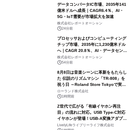
データコンバータIC市場、2035年141
億米ドルへ成長｜CAGR6.4％、AI・
5G・IoT需要が市場拡大を加速
株式会社レポートオーシャン
24分前
プロセッサおよびコンピューティング
チップ市場、2035年に1,230億米ドル
へ｜CAGR 20.8％、AI・データセンタ
ー需要が成長を牽引
株式会社レポートオーシャン
54分前
8月8日は音楽シーンに革新をもたらし
た 伝説のリズムマシン「TR-808」を
祝う日 ～Roland Store Tokyoで実機
を展示しての 記念キャンペーンを開
ローランド株式会社
催 英国ラジオ「NTS」の 特別プログ
1時間前
ラムや、「TR-808」を愛する伝説的
Z世代で広がる「有線イヤホン再注
アーティストを フィーチャーしたアニ
目」の流れに対応。USB Type-C対応
メーションを公開～
イヤホンが登場！USB-A変換アダプタ
ー付きでスマホからパソコンまで幅広
LivelyLifeライブリーライフ株式会社