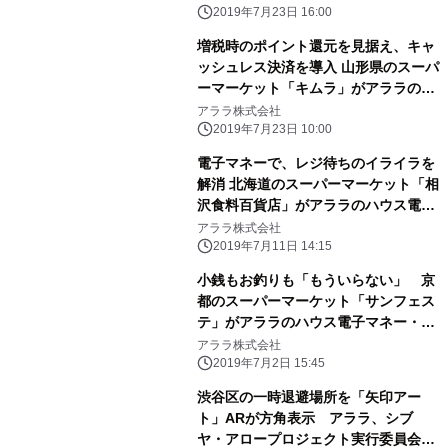
2019年7月23日 16:00
増税時のポイント還元を見据え、キャ
ッシュレス決済を導入 山形県のスーパ
ーマーケット「キムラ」がアララのハ
ウス電子マネー・ポイントシステムを
アララ株式会社
採用
2019年7月23日 10:00
電子マネーで、レジ待ちのイライラを
解消 北海道のスーパーマーケット「相
沢食料百貨店」がアララのハウス電子
マネー・ポイントシステムを採用
アララ株式会社
2019年7月11日 14:15
小銭もお釣りも「もういらない」 京
都のスーパーマーケット「サンフェス
テ」がアララのハウス電子マネー・ポ
イントシステムを採用
アララ株式会社
2019年7月2日 15:45
渋谷区の一時退避場所を「矢印アー
ト」ARが方角表示 アララ、シブ
ヤ・アロープロジェクト実行委員会と