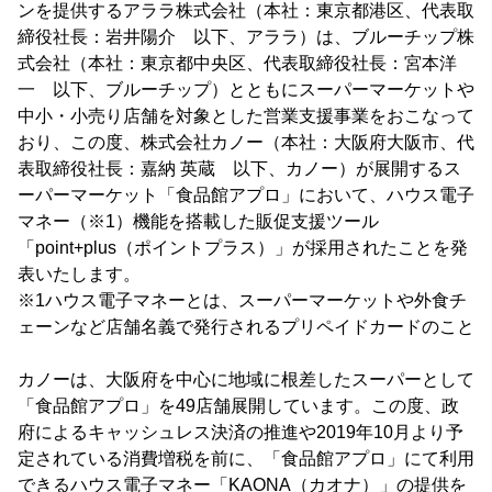
ンを提供するアララ株式会社（本社：東京都港区、代表取
締役社長：岩井陽介 以下、アララ）は、ブルーチップ株
式会社（本社：東京都中央区、代表取締役社長：宮本洋
一 以下、ブルーチップ）とともにスーパーマーケットや
中小・小売り店舗を対象とした営業支援事業をおこなって
おり、この度、株式会社カノー（本社：大阪府大阪市、代
表取締役社長：嘉納 英蔵 以下、カノー）が展開するス
ーパーマーケット「食品館アプロ」において、ハウス電子
マネー（※1）機能を搭載した販促支援ツール
「point+plus（ポイントプラス）」が採用されたことを発
表いたします。
※1ハウス電子マネーとは、スーパーマーケットや外食チ
ェーンなど店舗名義で発行されるプリペイドカードのこと
カノーは、大阪府を中心に地域に根差したスーパーとして
「食品館アプロ」を49店舗展開しています。この度、政
府によるキャッシュレス決済の推進や2019年10月より予
定されている消費増税を前に、「食品館アプロ」にて利用
できるハウス電子マネー「KAONA（カオナ）」の提供を