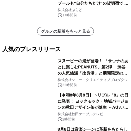
プールも"自分たちだけ"の貸切宿で 1
日1組限定「岩屋温泉 絵島別庭 海と
株式会社ぷらど
森」の握り寿司プラン
17時間前
グルメの新着をもっと見る
人気のプレスリリース
スヌーピーの湯が登場！ 「サウナのあ
とに楽しむPEANUTS」第2弾 渋谷
の人気銭湯「改良湯」と期間限定のコ
1
ラボレーション サウナイキタイコラ
株式会社ソニー・クリエイティブプロダクツ
ボグッズも発売決定！
22時間前
【令和8年8月8日】トリプル「8」の日
に発表！ ヨックモック・地域バージョ
ンの秋田デザイン缶が誕生 ～かわいい
2
秋田犬の子犬と秋田の四季と名所を巡
株式会社秋田ケーブルテレビ
るパッケージ～ 9月1日(火)秋田県内で
2時間前
販売開始
8月8日は音楽シーンに革新をもたらし