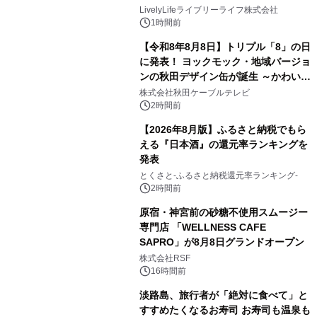
8月10日より開催
LivelyLifeライブリーライフ株式会社
1時間前
【令和8年8月8日】トリプル「8」の日
に発表！ ヨックモック・地域バージョ
ンの秋田デザイン缶が誕生 ～かわいい
秋田犬の子犬と秋田の四季と名所を巡
株式会社秋田ケーブルテレビ
るパッケージ～ 9月1日(火)秋田県内で
2時間前
販売開始
【2026年8月版】ふるさと納税でもら
える『日本酒』の還元率ランキングを
発表
とくさと-ふるさと納税還元率ランキング-
2時間前
原宿・神宮前の砂糖不使用スムージー
専門店 「WELLNESS CAFE
SAPRO」が8月8日グランドオープン
株式会社RSF
16時間前
淡路島、旅行者が「絶対に食べて」と
すすめたくなるお寿司 お寿司も温泉も