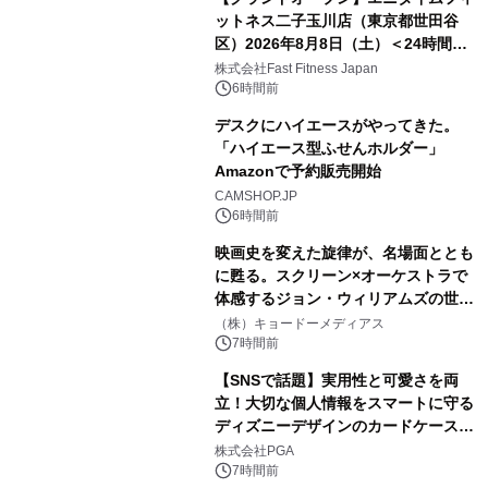
ットネス二子玉川店（東京都世田谷
区）2026年8月8日（土）＜24時間年
中無休のフィットネスジム＞
株式会社Fast Fitness Japan
6時間前
デスクにハイエースがやってきた。
「ハイエース型ふせんホルダー」
Amazonで予約販売開始
CAMSHOP.JP
6時間前
映画史を変えた旋律が、名場面ととも
に甦る。スクリーン×オーケストラで
体感するジョン・ウィリアムズの世
界。ジョン・ウィリアムズ：シネマ・
（株）キョードーメディアス
スペクタキュラー・コンサート 開催決
7時間前
定！
【SNSで話題】実用性と可愛さを両
立！大切な個人情報をスマートに守る
ディズニーデザインのカードケースを
株式会社PGAが8月7日発売
株式会社PGA
7時間前