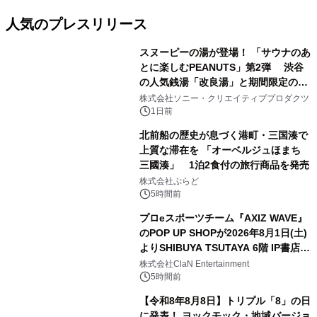
人気のプレスリリース
スヌーピーの湯が登場！ 「サウナのあ
とに楽しむPEANUTS」第2弾 渋谷
の人気銭湯「改良湯」と期間限定のコ
1
ラボレーション サウナイキタイコラ
株式会社ソニー・クリエイティブプロダクツ
ボグッズも発売決定！
1日前
北前船の歴史が息づく港町・三国湊で
上質な滞在を 「オーベルジュほまち
三國湊」 1泊2食付の旅行商品を発売
2
株式会社ぷらど
5時間前
プロeスポーツチーム『AXIZ WAVE』
のPOP UP SHOPが2026年8月1日(土)
よりSHIBUYA TSUTAYA 6階 IP書店で
3
開催決定！！
株式会社ClaN Entertainment
5時間前
【令和8年8月8日】トリプル「8」の日
に発表！ ヨックモック・地域バージョ