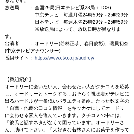
るんです。
放送局 ： 全国29局(日本テレビ系28局＋TOS)
中京テレビ：毎週月曜24時59分～25時29分
日本テレビ：毎週木曜25時29分～25時59分
※放送局によって、放送日時が異なりま
す。
出演者 ： オードリー(若林正恭、春日俊彰)、磯貝初奈
(中京テレビアナウンサー)
番組サイト：
https://www.ctv.co.jp/audrey/
【番組紹介】
オードリーに会いたい人、会わせたい人がクチコミを応募
し、オードリーとトークする…おそらく視聴者がテレビに
出るハードルが一番低いバラエティ番組。たった数文字の
「自薦・他薦の口コミ情報」をキッカケにしてオードリー
に会わせる素人を選んでいきます。クチコミの中には、
「彼氏と話すネタがなくて困っています。オードリーさ
ん、助けて下さい」「大好きな若林さんにお菓子を作って