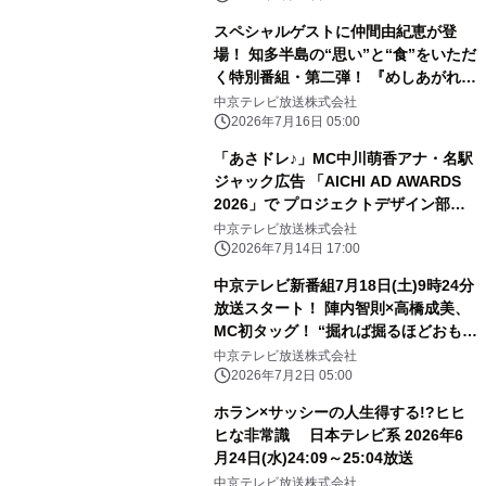
スペシャルゲストに仲間由紀恵が登
場！ 知多半島の“思い”と“食”をいただ
く特別番組・第二弾！ 『めしあがれ！
知多どれストラン！2026夏』 7月26日
中京テレビ放送株式会社
(日)ひる0時35分～放送！
2026年7月16日 05:00
「あさドレ♪」MC中川萌香アナ・名駅
ジャック広告 「AICHI AD AWARDS
2026」で プロジェクトデザイン部
門・ゴールドを含む計3部門で入賞！
中京テレビ放送株式会社
2026年7月14日 17:00
中京テレビ新番組7月18日(土)9時24分
放送スタート！ 陣内智則×高橋成美、
MC初タッグ！ “掘れば掘るほどおもし
ろい”アスリートの素顔に迫る 新スポ
中京テレビ放送株式会社
ーツトーク番組「あすりーと
2026年7月2日 05:00
HOLIDAY」 スポーツの“いま気になる
ホラン×サッシーの人生得する!?ヒヒ
話題”をキッカケに アスリートたちの
ヒな非常識 日本テレビ系 2026年6
素顔を、とことん深掘り！
月24日(水)24:09～25:04放送
中京テレビ放送株式会社