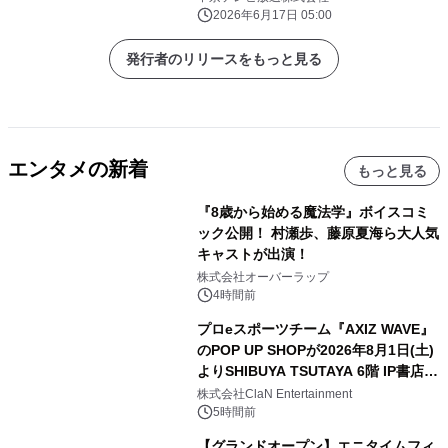
2026年6月17日 05:00
発行者のリリースをもっと見る
エンタメの新着
もっと見る
『8歳から始める魔法学』ボイスコミ
ック公開！ 村瀬歩、藤原夏海ら大人気
キャストが出演！
株式会社オーバーラップ
4時間前
プロeスポーツチーム『AXIZ WAVE』
のPOP UP SHOPが2026年8月1日(土)
よりSHIBUYA TSUTAYA 6階 IP書店で
開催決定！！
株式会社ClaN Entertainment
5時間前
【グランドオープン】エニタイムフィ