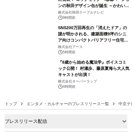
ンの秋田デザイン缶が誕生 ～かわいい
4
秋田犬の子犬と秋田の四季と名所を巡
株式会社秋田ケーブルテレビ
るパッケージ～ 9月1日(火)秋田県内で
9時間前
販売開始
SNS200万回再生の「消えたドア」の
謎が明かされる、建築面積9坪のシニ
ア向けコンパクトバリアフリー住宅が
5
誕生
株式会社アース
5時間前
『8歳から始める魔法学』ボイスコミ
ック公開！ 村瀬歩、藤原夏海ら大人気
キャストが出演！
6
株式会社オーバーラップ
4時間前
トップ
エンタメ・カルチャーのプレスリリース一覧
中京テ
プレスリリース配信