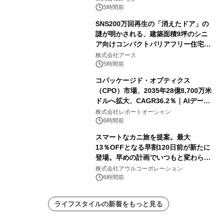
5時間前
SNS200万回再生の「消えたドア」の
謎が明かされる、建築面積9坪のシニ
ア向けコンパクトバリアフリー住宅が
誕生
株式会社アース
5時間前
コパッケージド・オプティクス
（CPO）市場、2035年28億8,700万米
ドルへ拡大、CAGR36.2％｜AIデータ
センター・高速光通信需要が成長を加
株式会社レポートオーシャン
速
6時間前
スマートなカニ旅を提案。最大
13％OFFとなる早割120日前が新たに
登場。早めの計画でいつもと変わらぬ
大人の冬旅を。ー夕日ヶ浦温泉「佳松
株式会社アウルコーポレーション
苑 別邸ふうか」ー
6時間前
ライフスタイルの新着をもっと見る