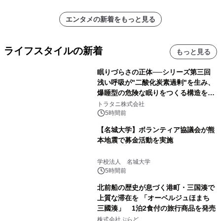
エンタメの新着をもっと見る
ライフスタイルの新着
もっと見る
眠りづらさの正体──シリーズ第三回
浅い呼吸が"二酸化炭素過剰"を生み、
爆睡型の危険な眠りをつくる構造を解
説
トラタニ株式会社
5時間前
【名城大学】ボランティア協議会が熊
本地震で募金活動を実施
学校法人 名城大学
5時間前
北前船の歴史が息づく港町・三国湊で
上質な滞在を 「オーベルジュほまち
三國湊」 1泊2食付の旅行商品を発売
株式会社ぷらど