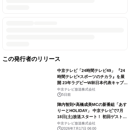
この発行者のリリース
中京テレビ「24時間テレビ49」 『24
時間テレビ×スポーツのチカラ』を展
開 23年ラグビーW杯日本代表キャプテ
ン姫野和樹、 SWEET STEADYの出演
中京テレビ放送株式会社
決定
5日前
陣内智則×高橋成美MCの新番組「あす
りーとHOLIDAY」 中京テレビで7月
18日(土)放送スタート！ 初回ゲストは
卓球・張本智和選手＆レスリング・藤
中京テレビ放送株式会社
波朱理選手
2026年7月17日 06:00