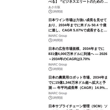
べる】『ビジネスエリートのための 教
養としての蕎麦』2026年8月25日
あさ出版
（火）発売
1時間前
日本ワイン市場は力強い成長を見せて
おり、2034年までに米ドル 50.4 十億
に達し、CAGR 5.07%で成長すると予
測
IMARC Group
1時間前
日本の広告市場規模、2034年までに
831億4,000万米ドルに到達へ ― 2026
～2034年のCAGRは3.70%
IMARC Group
1時間前
日本の農業用ロボット市場、2034年ま
でに15億1,346万米ドル超へ拡大と予
測 ― 年平均成長率（CAGR）14.9%を
記録
IMARC Group
1時間前
日本サプライチェーン管理（SCM）ソ