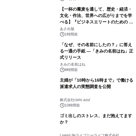
【一杯の蕎麦を通して、歴史・経済・
文化・作法、世界への広がりまでを学
べる】『ビジネスエリートのための 教
養としての蕎麦』2026年8月25日
あさ出版
（火）発売
1時間前
「なぜ、その名前にしたの？」に答え
る一通の手紙 ―「きみの名前はね」正
式リリース
きみの名前はね
8時間前
主婦が「10時から16時まで」で働ける
派遣求人の実態調査を公開
株式会社cielo azul
10時間前
ゴミ出しのストレス、まだ抱えてます
か？
LivelyLifeライブリーライフ株式会社