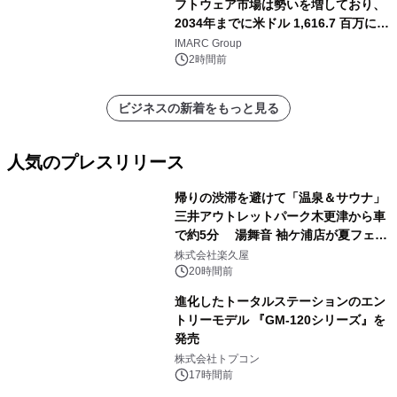
フトウェア市場は勢いを増しており、
2034年までに米ドル 1,616.7 百万に達
し、CAGR 3.42%で成長すると予測
IMARC Group
2時間前
ビジネスの新着をもっと見る
人気のプレスリリース
帰りの渋滞を避けて「温泉＆サウナ」
三井アウトレットパーク木更津から車
で約5分 湯舞音 袖ケ浦店が夏フェア
1
メニューを提供
株式会社楽久屋
20時間前
進化したトータルステーションのエン
トリーモデル 『GM-120シリーズ』を
発売
2
株式会社トプコン
17時間前