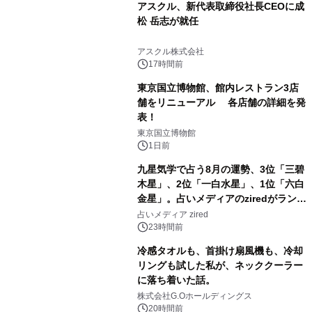
アスクル、新代表取締役社長CEOに成
松 岳志が就任
3
アスクル株式会社
17時間前
東京国立博物館、館内レストラン3店
舗をリニューアル 各店舗の詳細を発
表！
4
東京国立博物館
1日前
九星気学で占う8月の運勢、3位「三碧
木星」、2位「一白水星」、1位「六白
金星」。占いメディアのziredがランキ
5
ングを発表
占いメディア zired
23時間前
冷感タオルも、首掛け扇風機も、冷却
リングも試した私が、ネッククーラー
に落ち着いた話。
6
株式会社G.Oホールディングス
20時間前