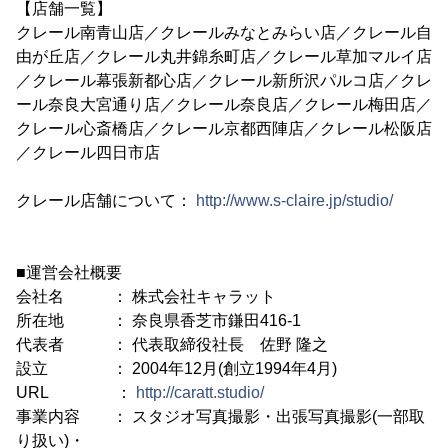
【店舗一覧】
クレール南青山店／クレールみなとみらい店／クレール自
由が丘店／クレール丸井錦糸町店／クレール草加マルイ店
／クレール幕張新都心店／クレール新所沢パルコ店／クレ
ール奈良大宮通り店／クレール奈良店／クレール梅田店／
クレール心斎橋店／クレール京都西陣店／クレール松阪店
／クレール四日市店
クレール店舗について：
http://www.s-claire.jp/studio/
■運営会社概要
会社名 ： 株式会社キャラット
所在地 ： 奈良県香芝市鎌田416-1
代表者 ： 代表取締役社長 佐野 隆之
設立 ： 2004年12月(創立1994年4月)
URL ：
http://caratt.studio/
事業内容 ： スタジオ写真撮影・出張写真撮影(一部取
り扱い)・