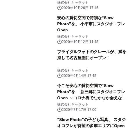
ース開始
株式会社キャラット
2020年10月26日 17:15
安心の貸切空間で特別な“Slow
Photo”を。 小平市にスタジオコフレ
Open
株式会社キャラット
2020年10月12日 11:45
ブライダルフォトのクレールが、満を
持して名古屋圏にオープン！
株式会社キャラット
2020年9月14日 17:45
今こそ安心の貸切空間で“Slow
Photo”を 新三郷にスタジオコフレ
Open ～コロナ禍でなかなか会えない
おじいちゃまおばあちゃまにもお写真
株式会社キャラット
で笑顔を～
2020年7月17日 17:00
“Slow Photo”の子ども写真、 スタジ
オコフレが待望の多摩エリアにOpen