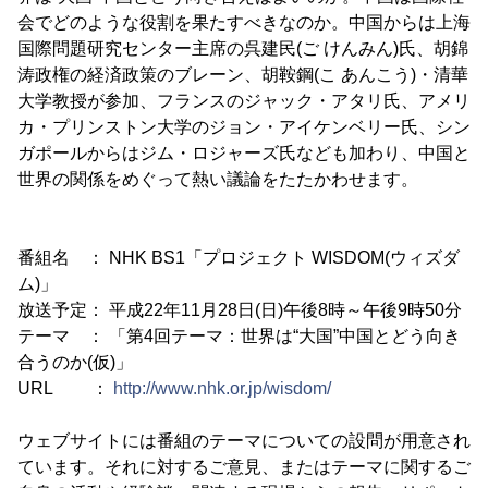
会でどのような役割を果たすべきなのか。中国からは上海
国際問題研究センター主席の呉建民(ご けんみん)氏、胡錦
涛政権の経済政策のブレーン、胡鞍鋼(こ あんこう)・清華
大学教授が参加、フランスのジャック・アタリ氏、アメリ
カ・プリンストン大学のジョン・アイケンベリー氏、シン
ガポールからはジム・ロジャーズ氏なども加わり、中国と
世界の関係をめぐって熱い議論をたたかわせます。
番組名 ： NHK BS1「プロジェクト WISDOM(ウィズダ
ム)」
放送予定： 平成22年11月28日(日)午後8時～午後9時50分
テーマ ： 「第4回テーマ：世界は“大国”中国とどう向き
合うのか(仮)」
URL ：
http://www.nhk.or.jp/wisdom/
ウェブサイトには番組のテーマについての設問が用意され
ています。それに対するご意見、またはテーマに関するご