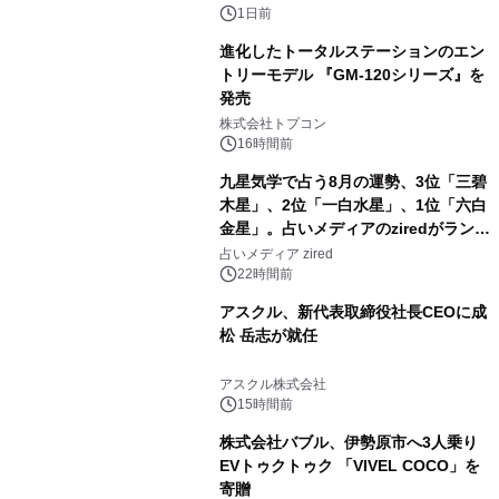
1日前
進化したトータルステーションのエン
トリーモデル 『GM-120シリーズ』を
発売
3
株式会社トプコン
16時間前
九星気学で占う8月の運勢、3位「三碧
木星」、2位「一白水星」、1位「六白
金星」。占いメディアのziredがランキ
4
ングを発表
占いメディア zired
22時間前
アスクル、新代表取締役社長CEOに成
松 岳志が就任
5
アスクル株式会社
15時間前
株式会社バブル、伊勢原市へ3人乗り
EVトゥクトゥク 「VIVEL COCO」を
寄贈