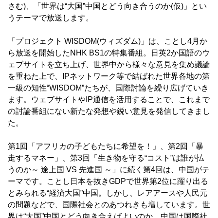
さむ)、「世界は“大国”中国とどう向き合うのか(仮)」とい
うテーマで放送します。
「プロジェクト WISDOM(ウィズダム)」は、ことし4月か
ら放送を開始したNHK BS1の特集番組。日英2か国語のウ
ェブサイトを立ち上げ、世界中から様々な意見を集め議論
を重ねた上で、IPネットワーク等で結ばれた世界各地の第
一級の知性“WISDOM”たちが、国際討論を繰り広げていき
ます。ウェブサイトやIP通信を活用することで、これまで
の討論番組にない新たな発想や鋭い意見を発信してきまし
た。
第1回「アフリカの子どもたちに希望を！」、第2回「暴
走するマネー」、第3回「生き物を守る“コスト”は誰が払
うのか～ 途上国 VS 先進国 ～」に続く第4回は、中国がテ
ーマです。ことし日本を抜きGDPで世界第2位に躍り出る
とみられる“経済大国”中国。しかし、レアアースや人民元
の問題などで、国際社会とのあつれきも増しています。世
界は“大国”中国とどう向き合えばよいのか。中国は国際社