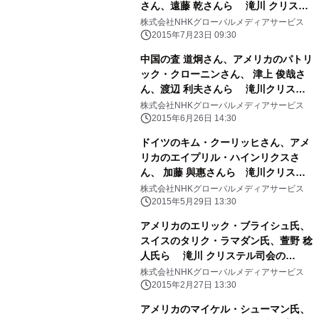
さん、遠藤 乾さんら 滝川 クリステ
ル司会の「NHK」の国際討論番組で
株式会社NHKグローバルメディアサービス
「ギリシャ債務危機」について議論
2015年7月23日 09:30
中国の査 道炯さん、アメリカのパトリ
ック・クローニンさん、 津上 俊哉さ
ん、渡辺 利夫さんら 滝川クリステ
ル司会の「NHK」の国際討論番組で
株式会社NHKグローバルメディアサービス
「中国の経済戦略」について議論
2015年6月26日 14:30
ドイツのキム・クーリッヒさん、アメ
リカのエイプリル・ハインリクスさ
ん、 加藤 與惠さんら 滝川クリステ
ル司会の「NHK」の国際討論番組で
株式会社NHKグローバルメディアサービス
「FIFA女子ワールドカップ」について
2015年5月29日 13:30
議論
アメリカのエリック・ブライシュ氏、
スイスのタリク・ラマダン氏、萱野 稔
人氏ら 滝川 クリステル司会の
「NHK」の国際討論番組で 「広が
株式会社NHKグローバルメディアサービス
る“不寛容”」について議論
2015年2月27日 13:30
アメリカのマイケル・シューマン氏、