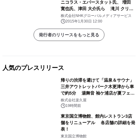
ニコラス・エバースタット氏、 増田
寛也氏、津田 大介氏ら 滝川 クリス
テル司会の「NHK」の国際討論番組で
株式会社NHKグローバルメディアサービス
「人口減少と地方再生」について議論
2015年1月30日 12:00
発行者のリリースをもっと見る
人気のプレスリリース
帰りの渋滞を避けて「温泉＆サウナ」
三井アウトレットパーク木更津から車
で約5分 湯舞音 袖ケ浦店が夏フェア
1
メニューを提供
株式会社楽久屋
19時間前
東京国立博物館、館内レストラン3店
舗をリニューアル 各店舗の詳細を発
表！
2
東京国立博物館