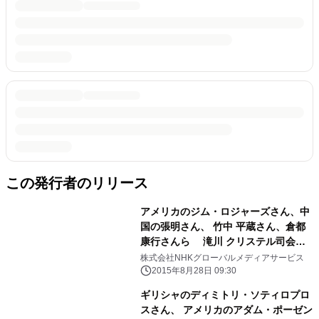
この発行者のリリース
アメリカのジム・ロジャーズさん、中
国の張明さん、 竹中 平蔵さん、倉都
康行さんら 滝川 クリステル司会の
「NHK」の国際討論番組で 「金融緩
株式会社NHKグローバルメディアサービス
和の今後」について議論
2015年8月28日 09:30
ギリシャのディミトリ・ソティロプロ
スさん、 アメリカのアダム・ポーゼン