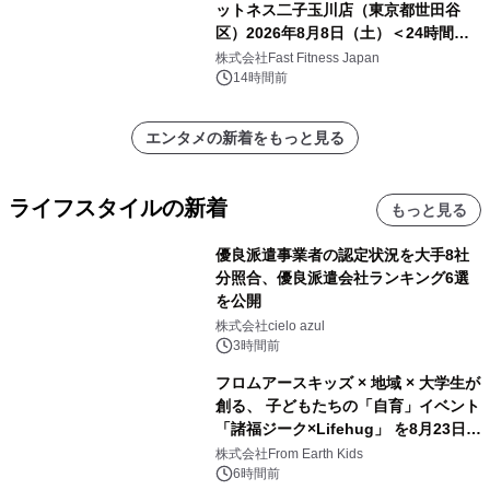
ットネス二子玉川店（東京都世田谷
区）2026年8月8日（土）＜24時間年
中無休のフィットネスジム＞
株式会社Fast Fitness Japan
14時間前
エンタメの新着をもっと見る
ライフスタイルの新着
もっと見る
優良派遣事業者の認定状況を大手8社
分照合、優良派遣会社ランキング6選
を公開
株式会社cielo azul
3時間前
フロムアースキッズ × 地域 × 大学生が
創る、 子どもたちの「自育」イベント
「諸福ジーク×Lifehug」 を8月23日
(日)開催
株式会社From Earth Kids
6時間前