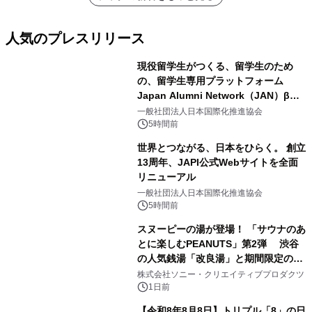
メーションを公開～
人気のプレスリリース
現役留学生がつくる、留学生のため
の、留学生専用プラットフォーム
Japan Alumni Network（JAN）β版
1
をリリース
一般社団法人日本国際化推進協会
5時間前
世界とつながる、日本をひらく。 創立
13周年、JAPI公式Webサイトを全面
リニューアル
2
一般社団法人日本国際化推進協会
5時間前
スヌーピーの湯が登場！ 「サウナのあ
とに楽しむPEANUTS」第2弾 渋谷
の人気銭湯「改良湯」と期間限定のコ
3
ラボレーション サウナイキタイコラ
株式会社ソニー・クリエイティブプロダクツ
ボグッズも発売決定！
1日前
【令和8年8月8日】トリプル「8」の日