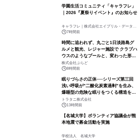
学園生活コミュニティ「キャラフレ」
｜2026『夏祭りイベント』のお知らせ
キャラフレ｜株式会社エイプリル・データ・
デザインズ
7時間前
時間に追われず、丸ごと1日淡路島グ
ルメと観光、レジャー施設で クラブハ
ウスのようなプールと、変わった形の
サウナも 「THE BOXY AWAJI」のお
株式会社ぷらど
得な素泊まり連泊プランで
8時間前
眠りづらさの正体──シリーズ第三回
浅い呼吸が"二酸化炭素過剰"を生み、
爆睡型の危険な眠りをつくる構造を解
説
トラタニ株式会社
13時間前
【名城大学】ボランティア協議会が熊
本地震で募金活動を実施
学校法人 名城大学