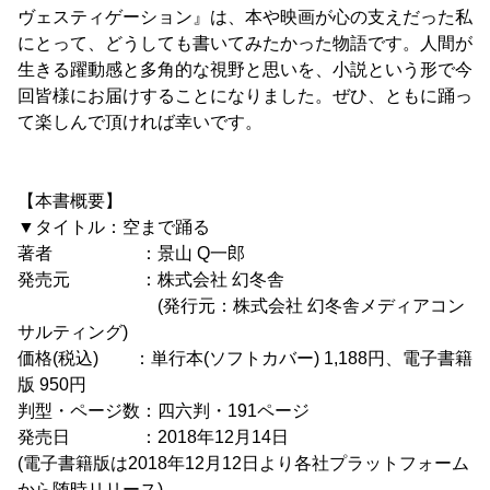
ヴェスティゲーション』は、本や映画が心の支えだった私
にとって、どうしても書いてみたかった物語です。人間が
生きる躍動感と多角的な視野と思いを、小説という形で今
回皆様にお届けすることになりました。ぜひ、ともに踊っ
て楽しんで頂ければ幸いです。
【本書概要】
▼タイトル：空まで踊る
著者 ：景山 Q一郎
発売元 ：株式会社 幻冬舎
(発行元：株式会社 幻冬舎メディアコン
サルティング)
価格(税込) ：単行本(ソフトカバー) 1,188円、電子書籍
版 950円
判型・ページ数：四六判・191ページ
発売日 ：2018年12月14日
(電子書籍版は2018年12月12日より各社プラットフォーム
から随時リリース)