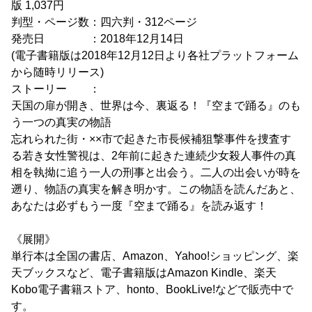
版 1,037円
判型・ページ数：四六判・312ページ
発売日 ：2018年12月14日
(電子書籍版は2018年12月12日より各社プラットフォーム
から随時リリース)
ストーリー ：
天国の扉が開き、世界は今、裏返る！『空まで踊る』のも
う一つの真実の物語
忘れられた街・××市で起きた市長候補狙撃事件を捜査す
る若き女性警視は、2年前に起きた連続少女殺人事件の真
相を執拗に追う一人の刑事と出会う。二人の出会いが時を
遡り、物語の真実を解き明かす。この物語を読んだあと、
あなたは必ずもう一度『空まで踊る』を読み返す！
《展開》
単行本は全国の書店、Amazon、Yahoo!ショッピング、楽
天ブックスなど、電子書籍版はAmazon Kindle、楽天
Kobo電子書籍ストア、honto、BookLive!などで販売中で
す。