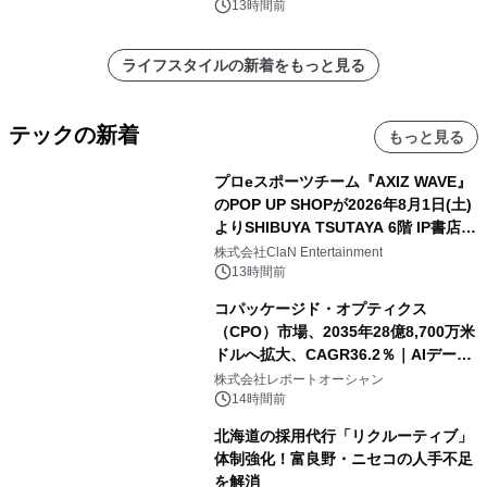
13時間前
ライフスタイルの新着をもっと見る
テックの新着
もっと見る
プロeスポーツチーム『AXIZ WAVE』
のPOP UP SHOPが2026年8月1日(土)
よりSHIBUYA TSUTAYA 6階 IP書店で
開催決定！！
株式会社ClaN Entertainment
13時間前
コパッケージド・オプティクス
（CPO）市場、2035年28億8,700万米
ドルへ拡大、CAGR36.2％｜AIデータ
センター・高速光通信需要が成長を加
株式会社レポートオーシャン
速
14時間前
北海道の採用代行「リクルーティブ」
体制強化！富良野・ニセコの人手不足
を解消