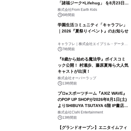
「諸福ジーク×Lifehug」 を8月23日
(日)開催
株式会社From Earth Kids
6時間前
学園生活コミュニティ「キャラフレ」
｜2026『夏祭りイベント』のお知らせ
キャラフレ｜株式会社エイプリル・データ・
デザインズ
7時間前
『8歳から始める魔法学』ボイスコミ
ック公開！ 村瀬歩、藤原夏海ら大人気
キャストが出演！
株式会社オーバーラップ
13時間前
プロeスポーツチーム『AXIZ WAVE』
のPOP UP SHOPが2026年8月1日(土)
よりSHIBUYA TSUTAYA 6階 IP書店で
開催決定！！
株式会社ClaN Entertainment
13時間前
【グランドオープン】エニタイムフィ