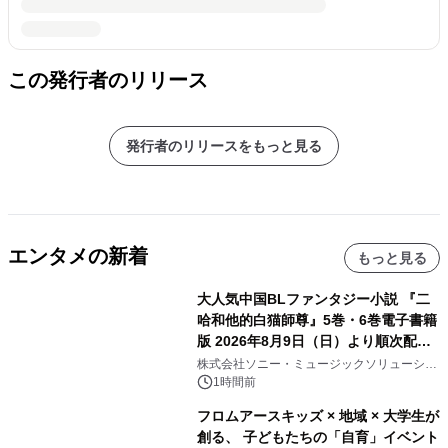
この発行者のリリース
発行者のリリースをもっと見る
エンタメの新着
もっと見る
大人気中国BLファンタジー小説 『二
哈和他的白猫師尊』5巻・6巻電子書籍
版 2026年8月9日（日）より順次配信
開始
株式会社ソニー・ミュージックソリューショ
ンズ
1時間前
フロムアースキッズ × 地域 × 大学生が
創る、 子どもたちの「自育」イベント