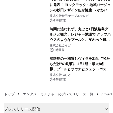
に発表！ ヨックモック・地域バージョ
ンの秋田デザイン缶が誕生 ～かわいい
4
秋田犬の子犬と秋田の四季と名所を巡
株式会社秋田ケーブルテレビ
るパッケージ～ 9月1日(火)秋田県内で
17時間前
販売開始
時間に追われず、丸ごと1日淡路島グ
ルメと観光、レジャー施設で クラブハ
ウスのようなプールと、変わった形の
5
サウナも 「THE BOXY AWAJI」のお
株式会社ぷらど
得な素泊まり連泊プランで
8時間前
淡路島の一棟貸しヴィラを2泊、"私た
ちだけ"の別荘に 1日1組・最大8名
様、プールとサウナとジェットバス付
6
きで Villa Mon Temps AWAJIの連泊
株式会社ぷらど
素泊りプラン
14時間前
トップ
エンタメ・カルチャーのプレスリリース一覧
project
プレスリリース配信