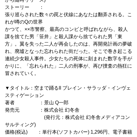
ストーリー ：
張り巡らされた数々の罠と伏線にあなたは翻弄される。こ
れが噂のQの世界
かつて、××市警察、最高のコンビと呼ばれながら、殺人
課を捨てた男「笹井」と殺人課から捨てられた男「東
方」。翼を失った二人が再会したのは、再開発計画の夢破
れ、廃墟となった忘れられた街だった。そこで巻き起こる
連続少女殺人事件。少女たちの死体に刻まれた数字を手が
かりに、「忘れられた」二人の刑事が、再び捜査の熱狂に
冒されていく。
▼タイトル：空まで踊るII ブレイン・サラッダ・インヴェ
スティゲーション
著者 ：景山 Q一郎
発売元 ：株式会社 幻冬舎
(発行元：株式会社 幻冬舎メディアコン
サルティング)
価格(税込) ：単行本(ソフトカバー) 1,296円、電子書籍