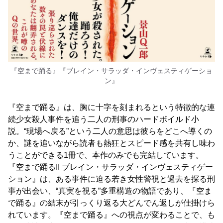
『空まで踊る』『ブレイン・サラッダ・インヴェスティゲーショ
ン』
『空まで踊る』は、胸に十字を刻まれるという特徴的な連
続少女殺人事件を追う二人の刑事のハードボイルド小
説。“現場へ戻る”という二人の意思は彼らをどこへ導くの
か、謎を追いながら読者も熱狂とスピード感を共有し味わ
うことができる1冊で、本作のみでも完結しています。
『空まで踊るII ブレイン・サラッダ・インヴェスティゲー
ション』は、ある事件に迫る若き女性警視と過去を探る刑
事が出会い、“真実を視る”多重構造の物語であり、『空ま
で踊る』の結末が引っくり返る大どんでん返しが仕掛けら
れています。『空まで踊る』への視点が変わることで、も