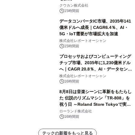
クウカン株式会社
15時間前
データコンバータIC市場、2035年141
億米ドルへ成長｜CAGR6.4％、AI・
5G・IoT需要が市場拡大を加速
株式会社レポートオーシャン
15時間前
プロセッサおよびコンピューティング
チップ市場、2035年に1,230億米ドル
へ｜CAGR 20.8％、AI・データセンタ
ー需要が成長を牽引
株式会社レポートオーシャン
16時間前
8月8日は音楽シーンに革新をもたらし
た 伝説のリズムマシン「TR-808」を
祝う日 ～Roland Store Tokyoで実機
を展示しての 記念キャンペーンを開
ローランド株式会社
催 英国ラジオ「NTS」の 特別プログ
16時間前
ラムや、「TR-808」を愛する伝説的
アーティストを フィーチャーしたアニ
テックの新着をもっと見る