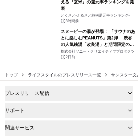
える『玄米』の還元率ランキングを発
表
5
とくさと-ふるさと納税還元率ランキング-
8時間前
スヌーピーの湯が登場！ 「サウナのあ
とに楽しむPEANUTS」第2弾 渋谷
の人気銭湯「改良湯」と期間限定のコ
6
ラボレーション サウナイキタイコラ
株式会社ソニー・クリエイティブプロダクツ
ボグッズも発売決定！
2日前
トップ
ライフスタイルのプレスリリース一覧
サンスター文
プレスリリース配信
サポート
関連サービス