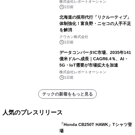
センター・高速光通信需要が成長を加
株式会社レポートオーシャン
速
1日前
北海道の採用代行「リクルーティブ」
体制強化！富良野・ニセコの人手不足
を解消
クウカン株式会社
1日前
データコンバータIC市場、2035年141
億米ドルへ成長｜CAGR6.4％、AI・
5G・IoT需要が市場拡大を加速
株式会社レポートオーシャン
1日前
テックの新着をもっと見る
人気のプレスリリース
「Honda CB250T HAWK」Tシャツ登
場