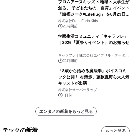
フロムアースキッズ × 地域 × 大学生が
創る、 子どもたちの「自育」イベント
「諸福ジーク×Lifehug」 を8月23日
(日)開催
株式会社From Earth Kids
21時間前
学園生活コミュニティ「キャラフレ」
｜2026『夏祭りイベント』のお知らせ
キャラフレ｜株式会社エイプリル・データ・
デザインズ
21時間前
『8歳から始める魔法学』ボイスコミ
ック公開！ 村瀬歩、藤原夏海ら大人気
キャストが出演！
株式会社オーバーラップ
1日前
エンタメの新着をもっと見る
テックの新着
もっと見る