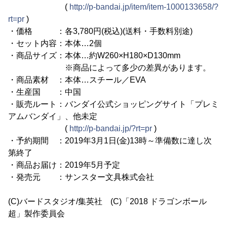
(
http://p-bandai.jp/item/item-1000133658/?
rt=pr
)
・価格 ：各3,780円(税込)(送料・手数料別途)
・セット内容：本体…2個
・商品サイズ：本体…約W260×H180×D130mm
※商品によって多少の差異があります。
・商品素材 ：本体…スチール／EVA
・生産国 ：中国
・販売ルート：バンダイ公式ショッピングサイト「プレミ
アムバンダイ」、他未定
(
http://p-bandai.jp/?rt=pr
)
・予約期間 ：2019年3月1日(金)13時～準備数に達し次
第終了
・商品お届け：2019年5月予定
・発売元 ：サンスター文具株式会社
(C)バードスタジオ/集英社 (C)「2018 ドラゴンボール
超」製作委員会