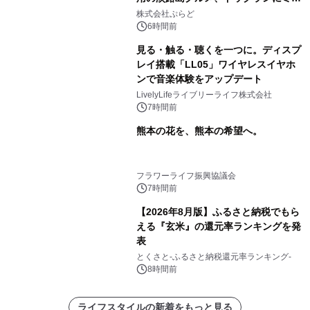
プール グランピングとトレーラーハウ
株式会社ぷらど
スの2施設で
6時間前
見る・触る・聴くを一つに。ディスプ
レイ搭載「LL05」ワイヤレスイヤホ
ンで音楽体験をアップデート
LivelyLifeライブリーライフ株式会社
7時間前
熊本の花を、熊本の希望へ。
フラワーライフ振興協議会
7時間前
【2026年8月版】ふるさと納税でもら
える『玄米』の還元率ランキングを発
表
とくさと-ふるさと納税還元率ランキング-
8時間前
ライフスタイルの新着をもっと見る