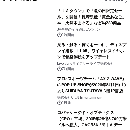
「ＪＡタウン」で「魚の日限定セー
ル」を開催！長崎県産「黄金あなご」
や「天然本まぐろ」など約280商品を
販売！～毎月１０日の定例企画～
JA全農の産直通販JAタウン
1時間前
見る・触る・聴くを一つに。ディスプ
レイ搭載「LL05」ワイヤレスイヤホ
ンで音楽体験をアップデート
LivelyLifeライブリーライフ株式会社
7時間前
プロeスポーツチーム『AXIZ WAVE』
のPOP UP SHOPが2026年8月1日(土)
よりSHIBUYA TSUTAYA 6階 IP書店で
開催決定！！
株式会社ClaN Entertainment
1日前
コパッケージド・オプティクス
（CPO）市場、2035年28億8,700万米
ドルへ拡大、CAGR36.2％｜AIデータ