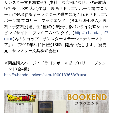
サンスター文具株式会社(本社：東京都台東区、代表取締
役社長：小林 大地)では、映画「ドラゴンボール超 ブロリ
ー」に登場するキャラクターの世界観あふれる『ドラゴン
ボール超 ブロリー ブックエンド』(各3,780円 税込／送
料・手数料別途、全4種)の予約受付をバンダイ公式ショッ
ピングサイト「プレミアムバンダイ」(
http://p-bandai.jp/?
rt=pr
)内のショップ「サンスターステーショナリースト
ア」にて2019年3月1日(金)13時に開始いたします。(発売
元：サンスター文具株式会社)
※商品購入ページ：ドラゴンボール超 ブロリー ブック
エンド(全4種)
http://p-bandai.jp/item/item-1000133658/?rt=pr