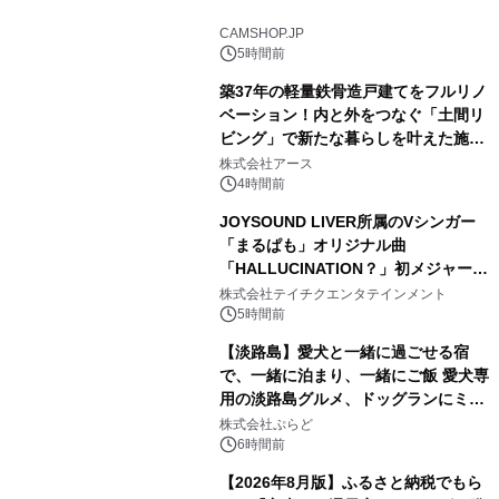
1
CAMSHOP.JP
5時間前
築37年の軽量鉄骨造戸建てをフルリノ
ベーション！内と外をつなぐ「土間リ
ビング」で新たな暮らしを叶えた施工
2
事例を株式会社アースが公開
株式会社アース
4時間前
JOYSOUND LIVER所属のVシンガー
「まるぱも」オリジナル曲
「HALLUCINATION？」初メジャー配
3
信リリース決定！
株式会社テイチクエンタテインメント
5時間前
【淡路島】愛犬と一緒に過ごせる宿
で、一緒に泊まり、一緒にご飯 愛犬専
用の淡路島グルメ、ドッグランにミニ
4
プール グランピングとトレーラーハウ
株式会社ぷらど
スの2施設で
6時間前
【2026年8月版】ふるさと納税でもら