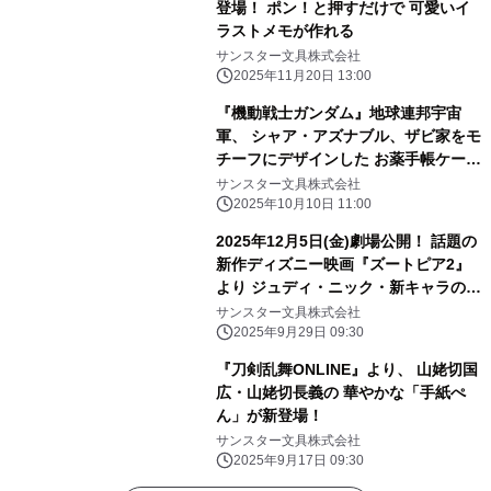
登場！ ポン！と押すだけで 可愛いイ
ラストメモが作れる
サンスター文具株式会社
2025年11月20日 13:00
『機動戦士ガンダム』地球連邦宇宙
軍、 シャア・アズナブル、ザビ家をモ
チーフにデザインした お薬手帳ケース
が登場！
サンスター文具株式会社
2025年10月10日 11:00
2025年12月5日(金)劇場公開！ 話題の
新作ディズニー映画『ズートピア2』
より ジュディ・ニック・新キャラのコ
レクショングッズが登場！
サンスター文具株式会社
2025年9月29日 09:30
『刀剣乱舞ONLINE』より、 山姥切国
広・山姥切長義の 華やかな「手紙ぺ
ん」が新登場！
サンスター文具株式会社
2025年9月17日 09:30