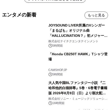
エンタメの新着
もっと見る
JOYSOUND LIVER所属のVシンガー
「まるぱも」オリジナル曲
「HALLUCINATION？」初メジャー配
信リリース決定！
株式会社テイチクエンタテインメント
5時間前
「Honda CB250T HAWK」Tシャツ登
場
CAMSHOP.JP
5時間前
大人気中国BLファンタジー小説 『二
哈和他的白猫師尊』5巻・6巻電子書籍
版 2026年8月9日（日）より順次配信
開始
株式会社ソニー・ミュージックソリューショ
ンズ
16時間前