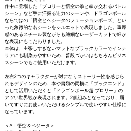
作中に登場した「ブロリーと悟空の拳と拳が交わるバトル
シーン」など手に汗握る迫力のシーンや、ドラゴンボール
ならではの「悟空とベジータのフュージョンポーズ」とい
った象徴的な名シーンをシルエットで表現しました。重厚
感のあるスチール製ながらも繊細なレーザーカットで細か
な表現にもこだわりました。
本体は、主張しすぎないマットなブラックカラーでインテ
リアにも馴染みやすいため、普段づかいはもちろんビジネ
スシーンでもご使用いただけます。
左右2つのキャラクターが対になりストーリー性を感じら
れるデザインのため、本や書類の両横に「ブックエンド」
として活用いただくと「ドラゴンボール超 ブロリー」の
アツい世界観が表現されます。2個組みとなっており、届
いてすぐにお使いいただけるシンプルで使いやすい仕様に
なっています。
＜A：悟空＆ベジータ＞