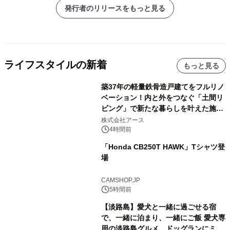
発行者のリリースをもっと見る
ライフスタイルの新着
もっと見る
築37年の軽量鉄骨造戸建てをフルリノ
ベーション！内と外をつなぐ「土間リ
ビング」で新たな暮らしを叶えた施工
事例を株式会社アースが公開
株式会社アース
4時間前
「Honda CB250T HAWK」Tシャツ登
場
CAMSHOP.JP
5時間前
【淡路島】愛犬と一緒に過ごせる宿
で、一緒に泊まり、一緒にご飯 愛犬専
用の淡路島グルメ、ドッグランにミニ