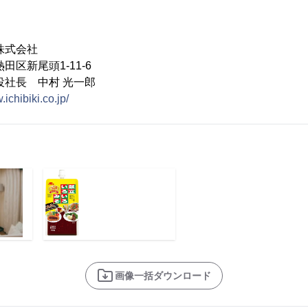
株式会社
田区新尾頭1-11-6
役社長 中村 光一郎
.ichibiki.co.jp/
画像一括ダウンロード