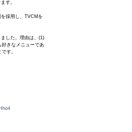
けます。
を採用し、TVCMを
した。理由は、(1)
も好きなメニューであ
とです。
3Hho4