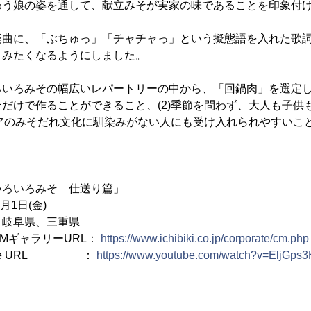
わう娘の姿を通して、献立みそが実家の味であることを印象付
曲に、「ぶちゅっ」「チャチャっ」という擬態語を入れた歌詞
さみたくなるようにしました。
いろみその幅広いレパートリーの中から、「回鍋肉」を選定しま
だけで作ることができること、(2)季節を問わず、大人も子供
リアのみそだれ文化に馴染みがない人にも受け入れられやすいこ
いろいろみそ 仕送り篇」
月1日(金)
、岐阜県、三重県
MギャラリーURL：
https://www.ichibiki.co.jp/corporate/cm.php
ube URL ：
https://www.youtube.com/watch?v=EljGps
】