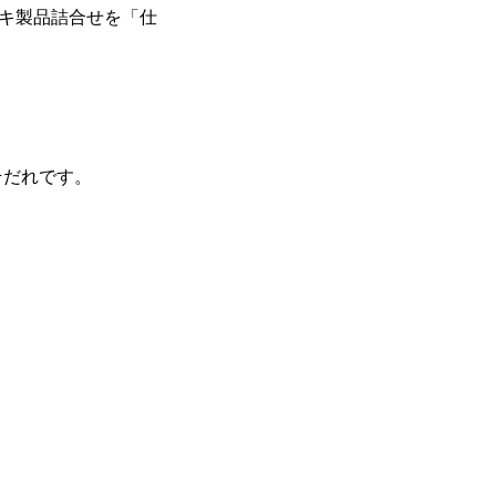
チビキ製品詰合せを「仕
そだれです。