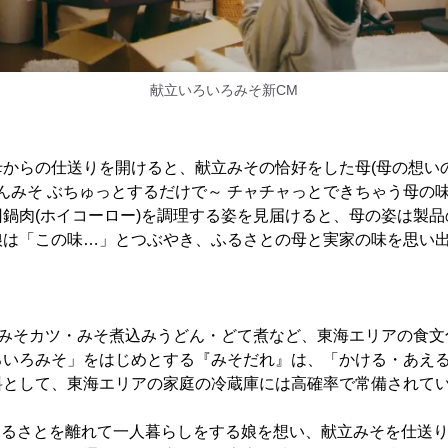
献立いろいろみそ新CM
からの仕送りを開けると、献立みその恰好をした母(母の想い
んみそ ぶちゅっとするだけで～ チャチャっとできちゃう母の
鍋肉(ホイコーロー)を調理する姿を見届けると、母の姿は製
娘は「この味…」とつぶやき、ふるさとの母と実家の味を思い
はみそカツ・みそ煮込みうどん・どて煮など、東海エリアの食
ろいろみそ」をはじめとする『みそだれ』は、「かける・あえ
料として、東海エリアの家庭の冷蔵庫には高確率で常備されて
ふるさとを離れて一人暮らしをする娘を想い、献立みそを仕送