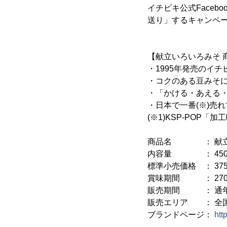
イチビキ公式Faceb
送り」するキャンペ
【献立いろいろみそ 
・1995年発売のイ
・コクのある豆みそ
・「かける・あえる
・日本で一番(※)売
(※1)KSP-POP「
商品名 ： 献立
内容量 ： 450
標準小売価格 ： 375
賞味期間 ： 27
販売期間 ： 通
販売エリア ： 全
ブランドページ：
htt