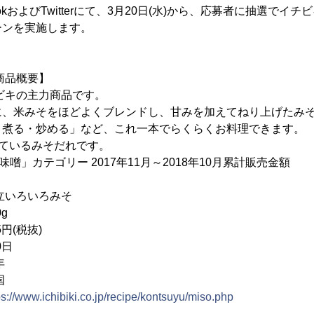
ookおよびTwitterにて、3月20日(水)から、応募者に抽選でイ
ーンを実施します。
商品概要】
チビキの主力商品です。
に、米みそをほどよくブレンドし、甘みを加えてねり上げたみ
・煮る・炒める」など、これ一本でらくらくお料理できます。
れているみそだれです。
加工味噌」カテゴリー 2017年11月～2018年10月累計販売金額
いろいろみそ
g
円(税抜)
0日
年
国
ps://www.ichibiki.co.jp/recipe/kontsuyu/miso.php