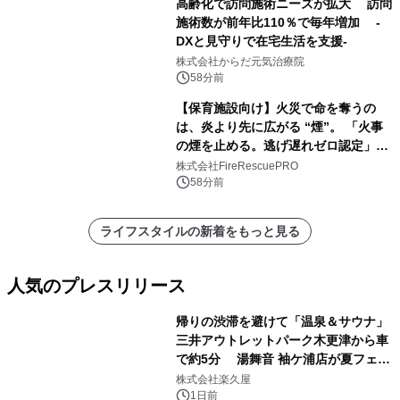
高齢化で訪問施術ニーズが拡大 訪問
施術数が前年比110％で毎年増加 -
DXと見守りで在宅生活を支援-
株式会社からだ元気治療院
58分前
【保育施設向け】火災で命を奪うの
は、炎より先に広がる “煙”。 「火事
の煙を止める。逃げ遅れゼロ認定」提
供開始
株式会社FireRescuePRO
58分前
ライフスタイルの新着をもっと見る
人気のプレスリリース
帰りの渋滞を避けて「温泉＆サウナ」
三井アウトレットパーク木更津から車
で約5分 湯舞音 袖ケ浦店が夏フェア
1
メニューを提供
株式会社楽久屋
1日前