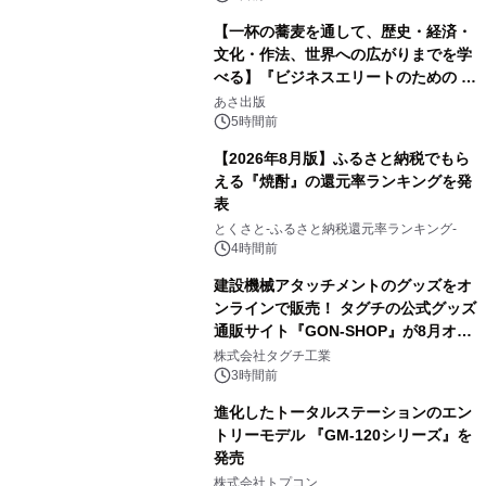
【一杯の蕎麦を通して、歴史・経済・
文化・作法、世界への広がりまでを学
べる】『ビジネスエリートのための 教
2
養としての蕎麦』2026年8月25日
あさ出版
（火）発売
5時間前
【2026年8月版】ふるさと納税でもら
える『焼酎』の還元率ランキングを発
表
3
とくさと-ふるさと納税還元率ランキング-
4時間前
建設機械アタッチメントのグッズをオ
ンラインで販売！ タグチの公式グッズ
通販サイト『GON-SHOP』が8月オー
4
プン
株式会社タグチ工業
3時間前
進化したトータルステーションのエン
トリーモデル 『GM-120シリーズ』を
発売
5
株式会社トプコン