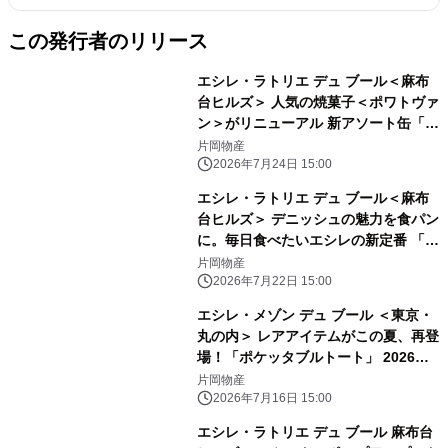
この発行者のリリース
エシレ・ラトリエ デュ ブール＜麻布
台ヒルズ＞ 人気の焼菓子＜ポワトヴァ
ン＞がリニューアル 新アソート缶「サ
ブレ トロワ」含む焼菓子ラインアップ
片岡物産
が刷新
2026年7月24日 15:00
エシレ・ラトリエ デュ ブール＜麻布
台ヒルズ＞ デニッシュの魅力を食パン
に。毎日食べたいエシレの新定番 「パ
ン・ダノワ・エシレ」2026年7月29日
片岡物産
（水）新発売
2026年7月22日 15:00
エシレ・メゾン デュ ブール ＜東京・
丸の内＞ レアアイテムがこの夏、再登
場！「ポケッタブルトート」 2026年7
月18日（土）～数量限定販売
片岡物産
2026年7月16日 15:00
エシレ・ラトリエ デュ ブール 麻布台