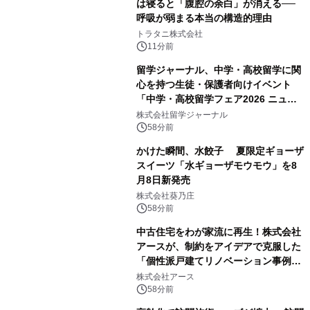
は寝ると「腹腔の余白」が消える──
呼吸が弱まる本当の構造的理由
トラタニ株式会社
11分前
留学ジャーナル、中学・高校留学に関
心を持つ生徒・保護者向けイベント
「中学・高校留学フェア2026 ニュー
ジーランド＆オーストラリア」を
株式会社留学ジャーナル
9/12(土)に開催
58分前
かけた瞬間、水餃子 夏限定ギョーザ
スイーツ「水ギョーザモウモウ」を8
月8日新発売
株式会社葵乃庄
58分前
中古住宅をわが家流に再生！株式会社
アースが、制約をアイデアで克服した
「個性派戸建てリノベーション事例5
選」を公開
株式会社アース
58分前