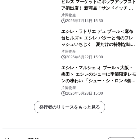
ヒルズ マーケットにポップアップスト
ア初出店！ 新商品「サンドイッチ ク
ロワッサン ぺシュ・メルバ」を先行発
片岡物産
売
2026年7月14日 15:30
エシレ・ラトリエ デュ ブール＜麻布
台ヒルズ＞ エシレ バターと旬のフレ
ッシュいちじく 夏だけの特別な味わ
い 「サンドイッチ クロワッサン フィ
片岡物産
グ・フレッシュ・エ・クーリ・フラン
2026年6月22日 15:00
ボワーズ」今年も登場
エシレ・マルシェ オ ブール＜大阪・
梅田＞ エシレのシューに季節限定レモ
ンの味わい 「シュー・シトロン 6個
入」新発売
片岡物産
2026年5月28日 15:00
発行者のリリースをもっと見る