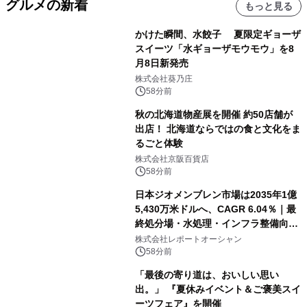
グルメの新着
もっと見る
かけた瞬間、水餃子 夏限定ギョーザ
スイーツ「水ギョーザモウモウ」を8
月8日新発売
株式会社葵乃庄
58分前
秋の北海道物産展を開催 約50店舗が
出店！ 北海道ならではの食と文化をま
るごと体験
株式会社京阪百貨店
58分前
日本ジオメンブレン市場は2035年1億
5,430万米ドルへ、CAGR 6.04％｜最
終処分場・水処理・インフラ整備向け
需要拡大
株式会社レポートオーシャン
58分前
「最後の寄り道は、おいしい思い
出。」 『夏休みイベント＆ご褒美スイ
ーツフェア』を開催