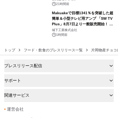
21時間前
Makuakeで目標1341％を突破した超
簡単＆小型テレビ用アンプ 「SW TV
Plus」8月7日より一般販売開始！ ケ
6
ーブル1本つなぐだけ、テレビの音が
城下工業株式会社
ぐっと豊かに
1時間前
トップ
フード・飲食のプレスリリース一覧
片岡物産チョコ
プレスリリース配信
サポート
関連サービス
•
運営会社