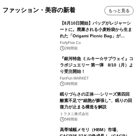
ファッション・美容の新着
もっと見る
【8月10日開始】バッグがレジャーシ
ートに。廃棄される小麦粉袋から生ま
れた「Origami Picnic Bag」が
Makuakeに登場
FortyFive Co.
2時間前
『銀河特急 ミルキー☆サブウェイ』コ
ラボジュエリー 第一弾 8/10（月）よ
り受注開始！
FanFun MARKET
3時間前
眠りづらさの正体──シリーズ第四回
酸素不足で"細胞が膨張し"、眠りの回
復力が止まる構造を解説
トラタニ株式会社
5時間前
高帯域幅メモリ（HBM）市場、
CAGR25.37％で急成長｜（CAGR）