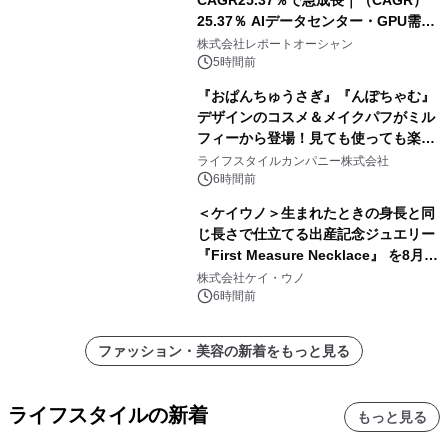
25.37％ AIデータセンター・GPU需要
拡大が2035年の市場成長を牽引
株式会社レポートオーシャン
5時間前
『おぱんちゅうさぎ』『んぽちゃむ』
デザインのコスメ＆メイクパフがミル
フィーから登場！見ても使っても楽し
い、ポップでキュートなコレクショ
ライフスタイルカンパニー株式会社
ン。
6時間前
＜ケイウノ＞生まれたときの身長と同
じ長さで仕立てる出産記念ジュエリー
『First Measure Necklace』 を8月14
日(金)に発売
株式会社ケイ・ウノ
6時間前
ファッション・美容の新着をもっと見る
ライフスタイルの新着
もっと見る