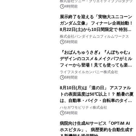
株式会社ソニー・クリエイティブプロダクツ
4時間前
展示終了を迎える「実物大ユニコーン
ガンダム立像」 フィナーレ企画始動！
8月22日(土)から10日間限定で 特別映
2
像『UNICORN GUNDAM Statue ―
株式会社バンダイナムコフィルムワークス
BEYOND POSSIBILITY ―』を上映！
5時間前
『おぱんちゅうさぎ』『んぽちゃむ』
デザインのコスメ＆メイクパフがミル
フィーから登場！見ても使っても楽し
3
い、ポップでキュートなコレクショ
ライフスタイルカンパニー株式会社
ン。
6時間前
8月10日(月)は「道の日」 アスファル
トの表面温度は50℃以上！？ 酷暑の夏
は、自動車・バイク・自転車のタイヤ
4
バーストが増加 簡単にできる予防法
ハセガワモビリティ株式会社
をご紹介
5時間前
病院向け生成AIサービス「OPTiM AI
ホスピタル」、 病歴要約を自動生成す
る新機能を提供開始