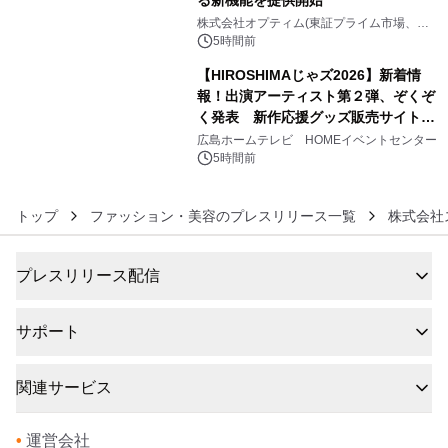
5
株式会社オプティム(東証プライム市場、コ
ード：3694)
5時間前
【HIROSHIMAじゃズ2026】新着情
報！出演アーティスト第２弾、ぞくぞ
く発表 新作応援グッズ販売サイトも
6
同時オープンします！
広島ホームテレビ HOMEイベントセンター
5時間前
トップ
ファッション・美容のプレスリリース一覧
株式会社
プレスリリース配信
サポート
関連サービス
•
運営会社