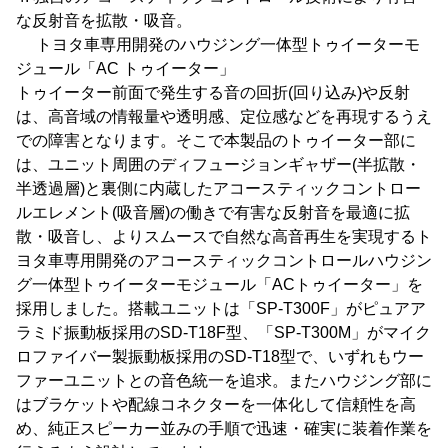
な反射音を拡散・吸音。
トヨタ車専用開発のハウジング一体型トゥイーターモ
ジュール「AC トゥイーター」
トゥイーター前面で発生する音の回折(回り込み)や反射
は、高音域の情報量や透明感、定位感などを再現するうえ
での障害となります。そこで本製品のトゥイーター部に
は、ユニット周囲のディフュージョンギャザー(半拡散・
半透過層)と裏側に内蔵したアコースティックコントロー
ルエレメント(吸音層)の働きで有害な反射音を最適に拡
散・吸音し、よりスムースで自然な高音再生を実現するト
ヨタ車専用開発のアコースティックコントロールハウジン
グ一体型トゥイーターモジュール「ACトゥイーター」を
採用しました。搭載ユニットは「SP-T300F」がピュアア
ラミド振動板採用のSD-T18F型、「SP-T300M」がマイク
ロファイバー製振動板採用のSD-T18型で、いずれもウー
ファーユニットとの音色統一を追求。またハウジング部に
はブラケットや配線コネクターを一体化して信頼性を高
め、純正スピーカー並みの手順で迅速・確実に装着作業を