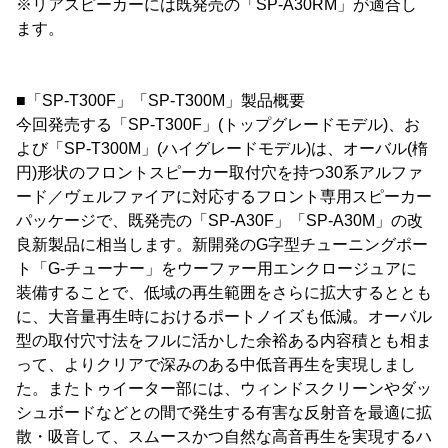
※リアスピーカーには既発売の「SP-A30RM」が適合し
ます。
■「SP-T300F」「SP-T300M」製品概要
今回発売する「SP-T300F」(トップグレードモデル)、お
よび「SP-T300M」(ハイグレードモデル)は、オーバル(楕
円)形状のフロントスピーカー取付穴を持つ30系アルファ
ード／ヴェルファイアに対応するフロント専用スピーカー
パッケージで、既発売の「SP-A30F」「SP-A30M」の改
良新製品に相当します。新開発のG字型チューニングポー
ト「G-チューナー」をウーファー用エンクロージュアに
装備することで、低域の再生範囲をさらに拡大するととも
に、大音量再生時におけるポートノイズも低減。オーバル
型の取付穴寸法をフルに活かした余裕ある内容積とも相ま
って、よりクリアで深みのある中低音再生を実現しまし
た。またトゥイーター部には、ウィンドスクリーンやダッ
シュボードなどとの間で発生する有害な反射音を最適に拡
散・吸音して、スムースかつ自然な高音再生を実現するハ