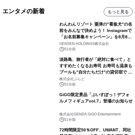
エンタメの新着
もっと見る
わんわんリゾート 粟津の"看板犬"の名
前をみんなで決めよう！ Instagramで
「お名前募集キャンペーン」を8月8日
(土)より開催
GENSEN HOLDINGS株式会社
51分前
淡路島、旅行者が「絶対に食べて」と
すすめたくなるお寿司 お寿司も温泉も
プールも"自分たちだけ"の貸切宿で 1
日1組限定「岩屋温泉 絵島別庭 海と
株式会社ぷらど
森」の握り寿司プラン
51分前
GiGO限定景品「ぶいすぽっ！デフォ
ルメフィギュアvol.7」登場のお知らせ
株式会社GENDA GiGO Entertainment
51分前
72時間限定50％OFF、UWANT、同社