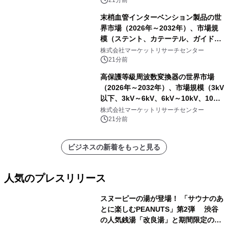
レポートを発表
末梢血管インターベンション製品の世
界市場（2026年～2032年）、市場規
模（ステント、カテーテル、ガイドワ
イヤー、シース、下大静脈フィルタ
株式会社マーケットリサーチセンター
ー、その他）・分析レポートを発表
21分前
高保護等級周波数変換器の世界市場
（2026年～2032年）、市場規模（3kV
以下、3kV～6kV、6kV～10kV、10kV
超）・分析レポートを発表
株式会社マーケットリサーチセンター
21分前
ビジネスの新着をもっと見る
人気のプレスリリース
スヌーピーの湯が登場！ 「サウナのあ
とに楽しむPEANUTS」第2弾 渋谷
の人気銭湯「改良湯」と期間限定のコ
1