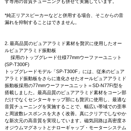
す専用の音質チューニングも併せて実施しています。
*純正リアスピーカーなどと併用する場合、そこからの音
漏れを抑制することはできません。
2. 最高品質のピュアアラミド素材を贅沢に使用したオー
ルピュアアラミド振動板
採用のトップグレード仕様77mmウーファーユニット
(SP-T300F)
トップグレードモデル「SP-T300F」には、従来のピュア
アラミド振動板をさらに進化させたオールピュアアラミド
振動板採用の77mmウーファーユニット＝SD-N77Fi型を
搭載しました。最高品質のピュアアラミド素材をコーン部
だけでなくセンターキャップ部にも贅沢に使用し、最適な
音質チューニングを実施することで、幅広い帯域での歪率
と周波数レスポンスを大きく改善。真にクリアでしなやか
な新次元の高音質を実現しています。磁気回路は高密度ネ
オジウムマグネットとナローギャップ・モーターシステム