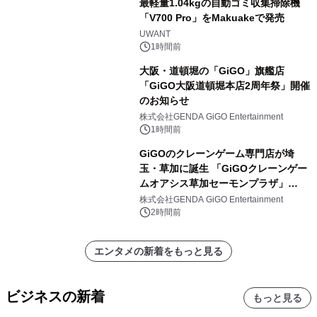
最軽量1.04kgの自動ゴミ収集掃除機
「V700 Pro」をMakuakeで発売
UWANT
1時間前
大阪・道頓堀の「GiGO」旗艦店
「GiGO大阪道頓堀本店2周年祭」開催
のお知らせ
株式会社GENDA GiGO Entertainment
1時間前
GiGOのクレーンゲーム専門店が埼
玉・草加に誕生 「GiGOクレーンゲー
ムオアシス草加セーモンプラザ」
2026年8月7日(金)10時グランドオープ
株式会社GENDA GiGO Entertainment
ン
2時間前
エンタメの新着をもっと見る
ビジネスの新着
もっと見る