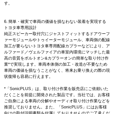
す。
6. 簡単・確実で車両の価値を損なわない装着を実現する
トヨタ車専用設計
純正スピーカー取付穴にジャストフィットするドアウーフ
ァーモジュールやトゥイーターモジュール、車両側の配線
加工が要らないトヨタ車専用配線カプラーなどにより、ア
ルファード／ヴェルファイアの車室内環境にマッチした最
高の音質をボルトオン&カプラーオンの簡単な取り付け作
業*で実現します。車両本体側の加工・改造が不要なため
車両の価値を損なうことがなく、将来お乗り換えの際の現
状復帰も容易に行えます。
*「SonicPLUS」は、取り付け作業を販売店にご依頼いた
だくことを前提に開発された製品です。当社では、お客様
ご自身による車両の分解やオーディオ取り付け作業などを
推奨しておりません。また、「SonicPLUS」にはお客様
向けの取付説明書類を付属しておりませんのでご了承くだ