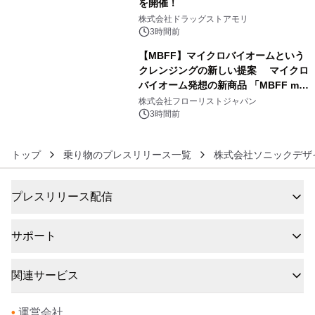
を開催！
5
株式会社ドラッグストアモリ
3時間前
【MBFF】マイクロバイオームという
クレンジングの新しい提案 マイクロ
バイオーム発想の新商品 「MBFF mb
6
クレンジングPRO」を2026年8月6日
株式会社フローリストジャパン
発売
3時間前
トップ
乗り物のプレスリリース一覧
株式会社ソニックデザ
プレスリリース配信
サポート
関連サービス
•
運営会社