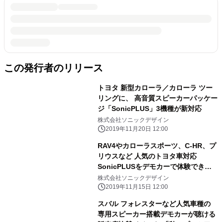
この発行者のリリース
トヨタ 新型カローラ／カローラ ツー
リングに、 高音質スピーカーパッケー
ジ「SonicPLUS」3機種が新対応
株式会社ソニックデザイン
2019年11月20日 12:00
RAV4やカローラスポーツ、C-HR、プ
リウスなど 人気のトヨタ車対応
SonicPLUSをデモカーで体験できる
「SonicPLUS×トヨタ試聴体験会」を
株式会社ソニックデザイン
開催
2019年11月15日 12:00
スバル フォレスターなど人気車種の
専用スピーカー搭載デモカーが聴ける