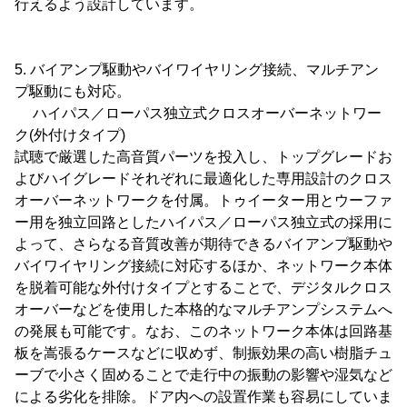
行えるよう設計しています。
5. バイアンプ駆動やバイワイヤリング接続、マルチアン
プ駆動にも対応。
ハイパス／ローパス独立式クロスオーバーネットワー
ク(外付けタイプ)
試聴で厳選した高音質パーツを投入し、トップグレードお
よびハイグレードそれぞれに最適化した専用設計のクロス
オーバーネットワークを付属。トゥイーター用とウーファ
ー用を独立回路としたハイパス／ローパス独立式の採用に
よって、さらなる音質改善が期待できるバイアンプ駆動や
バイワイヤリング接続に対応するほか、ネットワーク本体
を脱着可能な外付けタイプとすることで、デジタルクロス
オーバーなどを使用した本格的なマルチアンプシステムへ
の発展も可能です。なお、このネットワーク本体は回路基
板を嵩張るケースなどに収めず、制振効果の高い樹脂チュ
ーブで小さく固めることで走行中の振動の影響や湿気など
による劣化を排除。ドア内への設置作業も容易にしていま