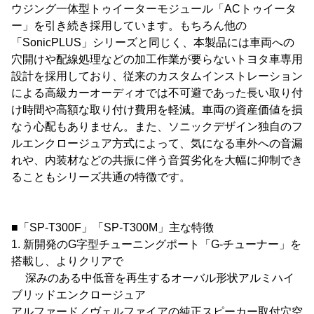
ウジング一体型トゥイーターモジュール「ACトゥイータ
ー」を引き続き採用しています。もちろん他の
「SonicPLUS」シリーズと同じく、本製品には車両への
穴開けや配線処理などの加工作業が要らないトヨタ車専用
設計を採用しており、従来のカスタムインストレーション
による高級カーオーディオでは不可避であった長い取り付
け時間や高額な取り付け費用を軽減。車両の資産価値を損
なう心配もありません。また、ソニックデザイン独自のフ
ルエンクロージュア方式によって、気になる車外への音漏
れや、内装材などの共振に伴う音質劣化を大幅に抑制でき
ることもシリーズ共通の特徴です。
■「SP-T300F」「SP-T300M」主な特徴
1. 新開発のG字型チューニングポート「G-チューナー」を
搭載し、よりクリアで
深みのある中低音を再生するオーバル形状アルミハイ
ブリッドエンクロージュア
アルファード／ヴェルファイアの純正スピーカー取付穴空