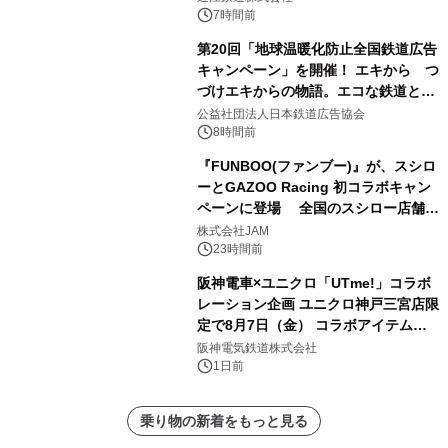
番搾り飲み放題が復活！
7時間前
第20回「地球温暖化防止全国鉄道広告
キャンペーン」を開催！ エキから つ
づけエキからの物語。エコな鉄道とと
もに。
公益社団法人日本鉄道広告協会
8時間前
『FUNBOO(ファンブー)』が、スシロ
ーとGAZOO Racing 初コラボキャン
ペーンに登場 全国のスシロー店舗で
GR 4車種の FUNBOO(ミニカー)付き
株式会社JAM
メニューが展開されます
23時間前
阪神電車×ユニクロ「UTme!」コラボ
レーション企画 ユニクロ神戸三宮店限
定で8月7日（金） コラボアイテムが
発売決定！
阪神電気鉄道株式会社
1日前
乗り物の新着をもっと見る