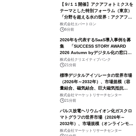
【９/１１開催】アクアフォトミクスを
テーマとした特別フォーラム（東京）
「分野を超える水の世界：アクアフォ
トミクスが切り拓く新しい科学の地
株式会社エバートロン
平」を開催
6分前
2026年を代表するSaaS導入事例を募
集 「SUCCESS STORY AWARD
2026 Autumn byデジタル化の窓口」
開催
株式会社クリエイティブバンク
21分前
標準デジタルアイソレータの世界市場
（2026年～2032年）、市場規模（容
量結合、磁気結合、巨大磁気抵抗
（GMR））・分析レポートを発表
株式会社マーケットリサーチセンター
21分前
パルス放電ヘリウムイオン化ガスクロ
マトグラフの世界市場（2026年～
2032年）、市場規模（オンラインモニ
タリング型、ラボラトリー型）・分析
株式会社マーケットリサーチセンター
21分前