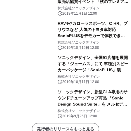
販売店協賛イベント 「秋のプレミアム
セール＆ツアー 2019」を実施
株式会社ソニックデザイン
2019年11月1日 12:00
RAV4やカローラスポーツ、C-HR、プ
リウスなど 人気のトヨタ車対応
SonicPLUSをデモカーで体験できる
「SonicPLUS×トヨタ試聴体験会」を
株式会社ソニックデザイン
開催
2019年10月15日 12:00
ソニックデザイン、全国91店舗を展開
する「ジェームス」にて 車種別スピー
カーパッケージ「SonicPLUS」製品
の取り扱いを開始
株式会社ソニックデザイン
2019年10月11日 12:00
ソニックデザイン、新型CLA専用のサ
ウンドチューンアップ商品 「Sonic
Design Sound Suite」を メルセデ
ス・ベンツ日本株式会社より受注
株式会社ソニックデザイン
2019年9月25日 12:00
発行者のリリースをもっと見る