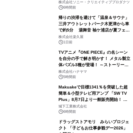
ラボレーション サウナイキタイコラ
株式会社ソニー・クリエイティブプロダクツ
ボグッズも発売決定！
6時間前
帰りの渋滞を避けて「温泉＆サウナ」
三井アウトレットパーク木更津から車
で約5分 湯舞音 袖ケ浦店が夏フェア
2
メニューを提供
株式会社楽久屋
1日前
TVアニメ『ONE PIECE』の名シーン
を自分の手で解き明かす！ メタル製立
体パズル3種が登場！ ～ストーリーと
3
ギミックが融合した 大人の体験型パズ
株式会社ハナヤマ
ルが8月7日(金)12時より先行予約受付
5時間前
開始～
Makuakeで目標1341％を突破した超
簡単＆小型テレビ用アンプ 「SW TV
Plus」8月7日より一般販売開始！ ケ
4
ーブル1本つなぐだけ、テレビの音が
城下工業株式会社
ぐっと豊かに
6時間前
ドラッグストアモリ みらいプロジェ
クト 「子どもお仕事参観デー2026」