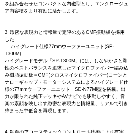
を組み合わせたコンパクトな内磁型とし、エンクロージュ
ア内容積をより有効に活かします。
3. 緻密な表現力と情報量で定評のあるCMF振動板を採用
した
ハイグレード仕様77mmウーファーユニット(SP-
T300M)
ハイグレードモデル「SP-T300M」には、しなやかさと剛
性のベストバランスを追求したマイクロファイバー編み込
み樹脂振動板＝CMF(クロスマイクロファイバー)コーンと
ナローギャップ・モーターシステムによるハイグレード仕
様の77mmウーファーユニット＝SD-N77Mi型を搭載。出
力が限られた純正デッキやAVナビでも駆動しやすく、音
楽の素顔を映し出す緻密な表現力と情報量、リアルで引き
締まった中低音を再現します。
4. 独自のアコースティックコントロール技術により有害