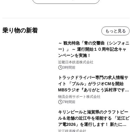
乗り物の新着
もっと見る
～ 観光特急「青の交響曲（シンフォニ
ー）」 ～ 運行開始１０周年記念キャ
ンペーンを実施！
近畿日本鉄道株式会社
3時間前
トラックドライバー専門の求人情報サ
イト 「ブルル」がラジオCMを開始
MBSラジオ『ありがとう浜村淳です』
にて8月1日(土)より
物流企画サポート株式会社
7時間前
キリンビールと滋賀県のクラフトビー
ル＆老舗の近江牛を堪能する 「近江ビ
ア電2026」を運行します！ 新たに
「長濱浪漫ビール」が参加！キリン一
近江鉄道株式会社