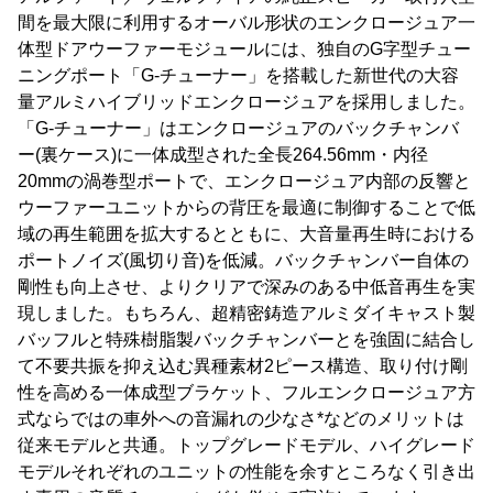
間を最大限に利用するオーバル形状のエンクロージュア一
体型ドアウーファーモジュールには、独自のG字型チュー
ニングポート「G-チューナー」を搭載した新世代の大容
量アルミハイブリッドエンクロージュアを採用しました。
「G-チューナー」はエンクロージュアのバックチャンバ
ー(裏ケース)に一体成型された全長264.56mm・内径
20mmの渦巻型ポートで、エンクロージュア内部の反響と
ウーファーユニットからの背圧を最適に制御することで低
域の再生範囲を拡大するとともに、大音量再生時における
ポートノイズ(風切り音)を低減。バックチャンバー自体の
剛性も向上させ、よりクリアで深みのある中低音再生を実
現しました。もちろん、超精密鋳造アルミダイキャスト製
バッフルと特殊樹脂製バックチャンバーとを強固に結合し
て不要共振を抑え込む異種素材2ピース構造、取り付け剛
性を高める一体成型ブラケット、フルエンクロージュア方
式ならではの車外への音漏れの少なさ*などのメリットは
従来モデルと共通。トップグレードモデル、ハイグレード
モデルそれぞれのユニットの性能を余すところなく引き出