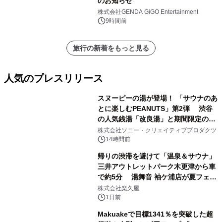
のお知らせ
株式会社GENDA GiGO Entertainment
9時間前
旅行の新着をもっと見る
人気のプレスリリース
スヌーピーの湯が登場！ 「サウナのあ
とに楽しむPEANUTS」第2弾 渋谷
の人気銭湯「改良湯」と期間限定のコ
1
ラボレーション サウナイキタイコラ
株式会社ソニー・クリエイティブプロダクツ
ボグッズも発売決定！
14時間前
帰りの渋滞を避けて「温泉＆サウナ」
三井アウトレットパーク木更津から車
で約5分 湯舞音 袖ケ浦店が夏フェア
2
メニューを提供
株式会社楽久屋
1日前
Makuakeで目標1341％を突破した超