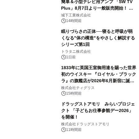
簡単＆小型テレビ用アンプ 「SW TV
Plus」8月7日より一般販売開始！ ケ
3
ーブル1本つなぐだけ、テレビの音が
城下工業株式会社
ぐっと豊かに
14時間前
眠りづらさの正体──寝ると呼吸が弱
くなる"体の構造"をやさしく解説する
シリーズ第1回
4
トラタニ株式会社
1日前
1833年に英国王室御用達を賜った世界
初のウイスキー 『ロイヤル・ブラック
ラ』の旗艦店が2026年6月新宿に誕
5
生 バカルディ ジャパンと連携した
株式会社ティグリス
没入型バー「BAR Arca」
15時間前
ドラッグストアモリ みらいプロジェ
クト 「子どもお仕事参観デー2026」
を開催！
6
株式会社ドラッグストアモリ
11時間前