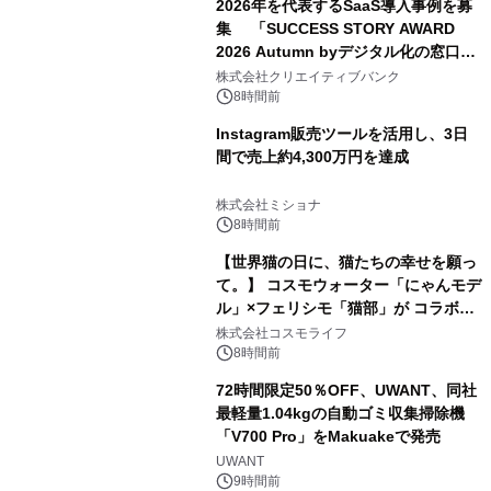
2026年を代表するSaaS導入事例を募
集 「SUCCESS STORY AWARD
2026 Autumn byデジタル化の窓口」
開催
株式会社クリエイティブバンク
8時間前
Instagram販売ツールを活用し、3日
間で売上約4,300万円を達成
株式会社ミショナ
8時間前
【世界猫の日に、猫たちの幸せを願っ
て。】 コスモウォーター「にゃんモデ
ル」×フェリシモ「猫部」が コラボキ
ャンペーンを実施
株式会社コスモライフ
8時間前
72時間限定50％OFF、UWANT、同社
最軽量1.04kgの自動ゴミ収集掃除機
「V700 Pro」をMakuakeで発売
UWANT
9時間前