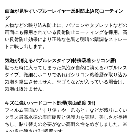
画面が見やすいブルーレイヤー反射防止(AR)コーティン
グ
人物などの映り込み防止に、パソコンやタブレットなどの
画面にも採用されている反射防止コーティングを採用。高
い反射防止効果により正確な色調と明暗の階調をストレー
トに映し出します。
気泡が消えるバブルレスタイプ(特殊吸着シリコン層)
貼った時に入ってしまった気泡が自然に消えるバブルレス
タイプ。微細なホコリであればシリコン粘着層が取り込み
気泡を発生させません。※ゴミなどが入っている場合は、
気泡は抜けません。
キズに強いハードコート処理(表面硬度 3H)
フィルム表面の「すり傷」や「爪あと」などが残りにくい
クラス最高水準の表面硬度と保護力を実現。美しさが長持
ちし、貼り替えの必要がない高耐久性をめざしました。※
人の爪の硬さは2H程度です。