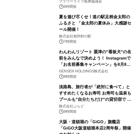
山・射水で開催
フラワーライフ振興協議会
6時間前
夏を遊び尽くせ！道の駅足柄金太郎の
ふるさと 「金太郎の夏休み」大感謝セ
ール開催！
株式会社相州村の駅
7時間前
わんわんリゾート 粟津の"看板犬"の名
前をみんなで決めよう！ Instagramで
「お名前募集キャンペーン」を8月8日
(土)より開催
GENSEN HOLDINGS株式会社
8時間前
淡路島、旅行者が「絶対に食べて」と
すすめたくなるお寿司 お寿司も温泉も
プールも"自分たちだけ"の貸切宿で 1
日1組限定「岩屋温泉 絵島別庭 海と
株式会社ぷらど
森」の握り寿司プラン
8時間前
大阪・道頓堀の「GiGO」旗艦店
「GiGO大阪道頓堀本店2周年祭」開催