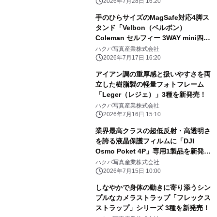
「III」タイプ
2026年7月28日 16:20
手のひらサイズのMagSafe対応4脚ス
タンド「Velbon（ベルボン）
Coleman セルフィー 3WAY mini四
脚」を新発売！
ハクバ写真産業株式会社
2026年7月17日 16:20
アイアン調の重厚感と扱いやすさを両
立した樹脂製の軽量フォトフレーム
「Leger（レジェ）」3種を新発売！
ハクバ写真産業株式会社
2026年7月16日 15:10
業界最高クラスの超低反射・高透明さ
を誇る液晶保護フィルムに「DJI
Osmo Poket 4P」専用1製品を新発
売！
ハクバ写真産業株式会社
2026年7月15日 10:00
しなやかで身体の動きに寄り添うシン
プルなカメラストラップ「フレックス
ストラップ」シリーズ 3種を新発売！