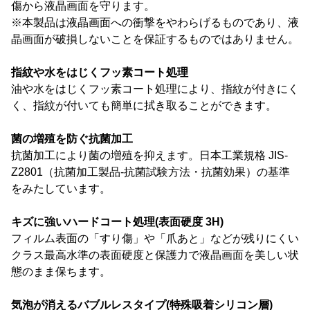
傷から液晶画面を守ります。
※本製品は液晶画面への衝撃をやわらげるものであり、液
晶画面が破損しないことを保証するものではありません。
指紋や水をはじくフッ素コート処理
油や水をはじくフッ素コート処理により、指紋が付きにく
く、指紋が付いても簡単に拭き取ることができます。
菌の増殖を防ぐ抗菌加工
抗菌加工により菌の増殖を抑えます。日本工業規格 JIS-
Z2801（抗菌加工製品-抗菌試験方法・抗菌効果）の基準
をみたしています。
キズに強いハードコート処理(表面硬度 3H)
フィルム表面の「すり傷」や「爪あと」などが残りにくい
クラス最高水準の表面硬度と保護力で液晶画面を美しい状
態のまま保ちます。
気泡が消えるバブルレスタイプ(特殊吸着シリコン層)