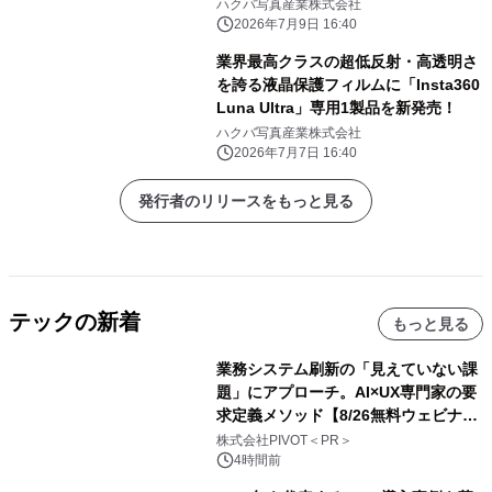
ハクバ写真産業株式会社
2026年7月9日 16:40
業界最高クラスの超低反射・高透明さ
を誇る液晶保護フィルムに「Insta360
Luna Ultra」専用1製品を新発売！
ハクバ写真産業株式会社
2026年7月7日 16:40
発行者のリリースをもっと見る
テックの新着
もっと見る
業務システム刷新の「見えていない課
題」にアプローチ。AI×UX専門家の要
求定義メソッド【8/26無料ウェビナ
ー】株式会社PIVOT
株式会社PIVOT＜PR＞
4時間前