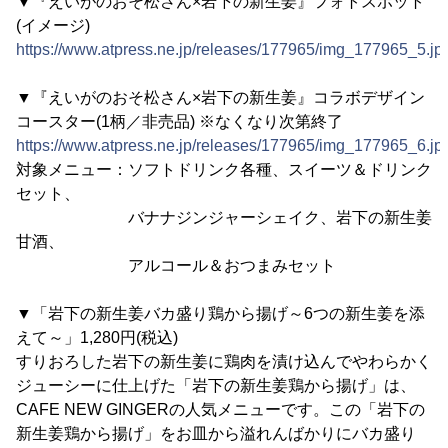
▼『えいがのおそ松さん×岩下の新生姜』フォトスポット
(イメージ)
https://www.atpress.ne.jp/releases/177965/img_177965_5.jp
▼『えいがのおそ松さん×岩下の新生姜』コラボデザイン
コースター(1柄／非売品) ※なくなり次第終了
https://www.atpress.ne.jp/releases/177965/img_177965_6.jp
対象メニュー：ソフトドリンク各種、スイーツ＆ドリンク
セット、
バナナジンジャーシェイク、岩下の新生姜
甘酒、
アルコール＆おつまみセット
▼「岩下の新生姜バカ盛り鶏から揚げ～6つの新生姜を添
えて～」1,280円(税込)
すりおろした岩下の新生姜に鶏肉を漬け込んでやわらかく
ジューシーに仕上げた「岩下の新生姜鶏から揚げ」は、
CAFE NEW GINGERの人気メニューです。この「岩下の
新生姜鶏から揚げ」をお皿から溢れんばかりにバカ盛り