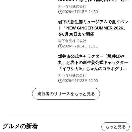
の新生姜・イワシカちゃんPOP-UP
岩下食品株式会社
SHOP」で7月17日先行発売
2026年7月15日 14:30
岩下の新生姜ミュージアムで夏イベン
ト「NEW GINGER SUMMER 2026」
を8月30日まで開催
岩下食品株式会社
2026年7月14日 11:11
坂井市公式キャラクター「坂井ほや
丸」と岩下の新生姜公式キャラクター
「イワシカ®」ちゃんのコラボグリー
ティングを6月28日開催！期間限定コ
岩下食品株式会社
ラボメニューを6月19日から提供＆コ
2026年6月23日 12:00
ラボグッズ6月28日発売
発行者のリリースをもっと見る
グルメの新着
もっと見る