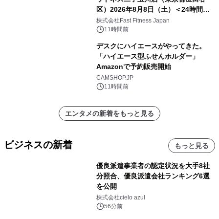
区）2026年8月8日（土）＜24時間年
中無休のフィットネスジム＞
株式会社Fast Fitness Japan
11時間前
デスクにハイエースがやってきた。
「ハイエース型ふせんホルダー」
Amazonで予約販売開始
CAMSHOP.JP
11時間前
エンタメの新着をもっと見る
ビジネスの新着
もっと見る
優良派遣事業者の認定状況を大手8社
分照合、優良派遣会社ランキング6選
を公開
株式会社cielo azul
56分前