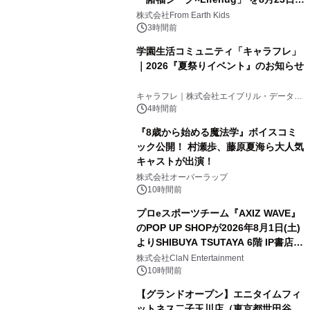
(日)開催
株式会社From Earth Kids
3時間前
学園生活コミュニティ「キャラフレ」
｜2026『夏祭りイベント』のお知らせ
キャラフレ｜株式会社エイプリル・データ・
デザインズ
4時間前
『8歳から始める魔法学』ボイスコミ
ック公開！ 村瀬歩、藤原夏海ら大人気
キャストが出演！
株式会社オーバーラップ
10時間前
プロeスポーツチーム『AXIZ WAVE』
のPOP UP SHOPが2026年8月1日(土)
よりSHIBUYA TSUTAYA 6階 IP書店で
開催決定！！
株式会社ClaN Entertainment
10時間前
【グランドオープン】エニタイムフィ
ットネス二子玉川店（東京都世田谷