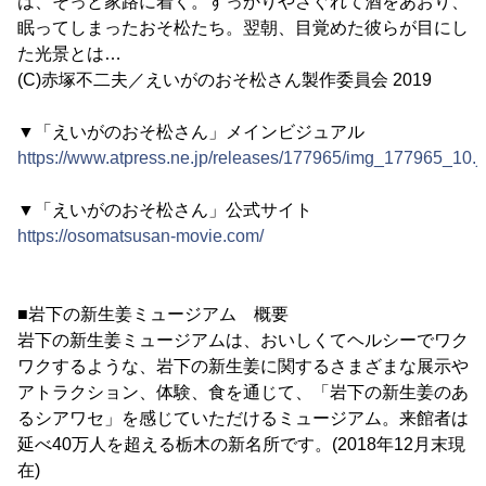
は、そっと家路に着く。すっかりやさぐれて酒をあおり、
眠ってしまったおそ松たち。翌朝、目覚めた彼らが目にし
た光景とは…
(C)赤塚不二夫／えいがのおそ松さん製作委員会 2019
▼「えいがのおそ松さん」メインビジュアル
https://www.atpress.ne.jp/releases/177965/img_177965_10.j
▼「えいがのおそ松さん」公式サイト
https://osomatsusan-movie.com/
■岩下の新生姜ミュージアム 概要
岩下の新生姜ミュージアムは、おいしくてヘルシーでワク
ワクするような、岩下の新生姜に関するさまざまな展示や
アトラクション、体験、食を通じて、「岩下の新生姜のあ
るシアワセ」を感じていただけるミュージアム。来館者は
延べ40万人を超える栃木の新名所です。(2018年12月末現
在)