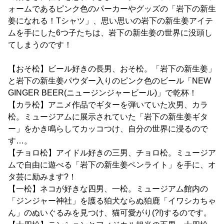
ォームであるピンク色のパーカーやグッズの「岩下の新生
姜になれる！Tシャツ」、思い思いの岩下の新生姜アイテ
ムを手にした6つ子たちは、岩下の新生姜の世界に没頭し
てしまうのです！
【おそ松】ビール好きの長男、おそ松。「岩下の新生姜」
と岩下の新生姜パウダー入りのピンク色のビール「NEW
GINGER BEER(ニュージンジャービール)」で乾杯！
【カラ松】アニメ作品でギターを弾いていた次男、カラ
松。ミュージアムに展示されていた「岩下の新生姜ギタ
ー」をかき鳴らしてカッコつけ、自分の世界に浸るので
す…。
【チョロ松】アイドル好きの三男、チョロ松。ミュージア
ムで自由に遊べる「岩下の新生姜ペンライト」を手に、オ
タ芸に励みます?！
【一松】ネコが好きな四男、一松。ミュージアム館内の
「ジンジャー神社」を護る狛犬ならぬ狛鹿「イワシカちゃ
ん」のぬいぐるみを見つけ、猫可愛がり(?!)するのです。