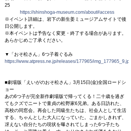
25
https://shinshoga-museum.com/about#access
※イベント詳細は、岩下の新生姜ミュージアムサイトで後
日公開します。
※本イベントは予告なく変更・終了する場合があります。
あらかじめご了承ください。
▼「おそ松さん」6つ子着ぐるみ
https://www.atpress.ne.jp/releases/177965/img_177965_9.jp
■劇場版「えいがのおそ松さん」3月15日(金)全国ロードシ
ョー
あの6つ子が完全新作劇場版で帰ってくる！二十歳を過ぎ
てもクズでニートで童貞の松野家6兄弟。ある日訪れた、
高校の同窓会。再会した同級生たちは、社会人として生活
する、ちゃんとした大人になっていた。ごまかしきれず、
冴えない自分たちの現状を曝されてしまった6つ子たち