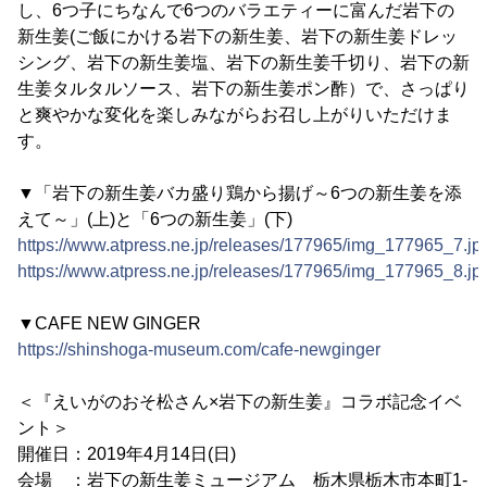
し、6つ子にちなんで6つのバラエティーに富んだ岩下の
新生姜(ご飯にかける岩下の新生姜、岩下の新生姜ドレッ
シング、岩下の新生姜塩、岩下の新生姜千切り、岩下の新
生姜タルタルソース、岩下の新生姜ポン酢）で、さっぱり
と爽やかな変化を楽しみながらお召し上がりいただけま
す。
▼「岩下の新生姜バカ盛り鶏から揚げ～6つの新生姜を添
えて～」(上)と「6つの新生姜」(下)
https://www.atpress.ne.jp/releases/177965/img_177965_7.jp
https://www.atpress.ne.jp/releases/177965/img_177965_8.jp
▼CAFE NEW GINGER
https://shinshoga-museum.com/cafe-newginger
＜『えいがのおそ松さん×岩下の新生姜』コラボ記念イベ
ント＞
開催日：2019年4月14日(日)
会場 ：岩下の新生姜ミュージアム 栃木県栃木市本町1-