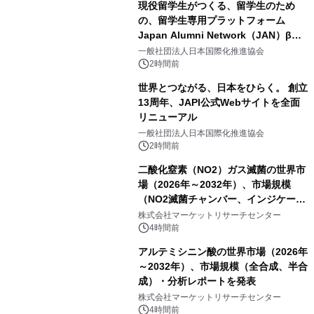
現役留学生がつくる、留学生のため
の、留学生専用プラットフォーム
Japan Alumni Network（JAN）β版
をリリース
一般社団法人日本国際化推進協会
2時間前
世界とつながる、日本をひらく。 創立
13周年、JAPI公式Webサイトを全面
リニューアル
一般社団法人日本国際化推進協会
2時間前
二酸化窒素（NO2）ガス滅菌の世界市
場（2026年～2032年）、市場規模
（NO2滅菌チャンバー、インジケータ
ーおよびモニタリングシステム、その
株式会社マーケットリサーチセンター
他）・分析レポートを発表
4時間前
アルテミシニン酸の世界市場（2026年
～2032年）、市場規模（全合成、半合
成）・分析レポートを発表
株式会社マーケットリサーチセンター
4時間前