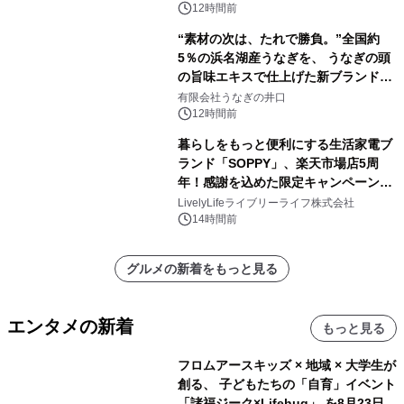
素泊りプラン
12時間前
“素材の次は、たれで勝負。”全国約
5％の浜名湖産うなぎを、 うなぎの頭
の旨味エキスで仕上げた新ブランド
「井口の誉」誕生
有限会社うなぎの井口
12時間前
暮らしをもっと便利にする生活家電ブ
ランド「SOPPY」、楽天市場店5周
年！感謝を込めた限定キャンペーンを
8月10日より開催
LivelyLifeライブリーライフ株式会社
14時間前
グルメの新着をもっと見る
エンタメの新着
もっと見る
フロムアースキッズ × 地域 × 大学生が
創る、 子どもたちの「自育」イベント
「諸福ジーク×Lifehug」 を8月23日