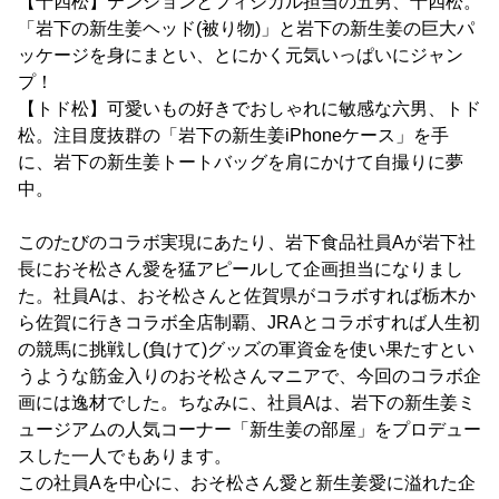
【十四松】テンションとフィジカル担当の五男、十四松。
「岩下の新生姜ヘッド(被り物)」と岩下の新生姜の巨大パ
ッケージを身にまとい、とにかく元気いっぱいにジャン
プ！
【トド松】可愛いもの好きでおしゃれに敏感な六男、トド
松。注目度抜群の「岩下の新生姜iPhoneケース」を手
に、岩下の新生姜トートバッグを肩にかけて自撮りに夢
中。
このたびのコラボ実現にあたり、岩下食品社員Aが岩下社
長におそ松さん愛を猛アピールして企画担当になりまし
た。社員Aは、おそ松さんと佐賀県がコラボすれば栃木か
ら佐賀に行きコラボ全店制覇、JRAとコラボすれば人生初
の競馬に挑戦し(負けて)グッズの軍資金を使い果たすとい
うような筋金入りのおそ松さんマニアで、今回のコラボ企
画には逸材でした。ちなみに、社員Aは、岩下の新生姜ミ
ュージアムの人気コーナー「新生姜の部屋」をプロデュー
スした一人でもあります。
この社員Aを中心に、おそ松さん愛と新生姜愛に溢れた企