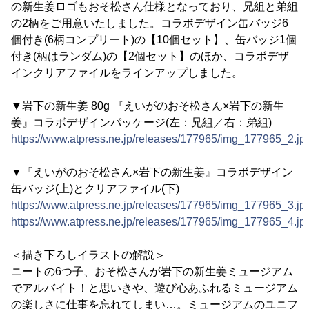
の新生姜ロゴもおそ松さん仕様となっており、兄組と弟組
の2柄をご用意いたしました。コラボデザイン缶バッジ6
個付き(6柄コンプリート)の【10個セット】、缶バッジ1個
付き(柄はランダム)の【2個セット】のほか、コラボデザ
インクリアファイルをラインアップしました。
▼岩下の新生姜 80g 『えいがのおそ松さん×岩下の新生
姜』コラボデザインパッケージ(左：兄組／右：弟組)
https://www.atpress.ne.jp/releases/177965/img_177965_2.jp
▼『えいがのおそ松さん×岩下の新生姜』コラボデザイン
缶バッジ(上)とクリアファイル(下)
https://www.atpress.ne.jp/releases/177965/img_177965_3.jp
https://www.atpress.ne.jp/releases/177965/img_177965_4.jp
＜描き下ろしイラストの解説＞
ニートの6つ子、おそ松さんが岩下の新生姜ミュージアム
でアルバイト！と思いきや、遊び心あふれるミュージアム
の楽しさに仕事を忘れてしまい…。ミュージアムのユニフ