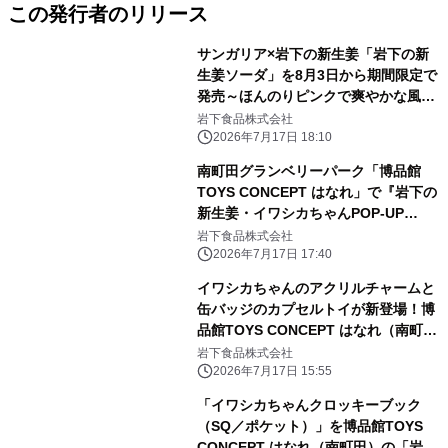
この発行者のリリース
サンガリア×岩下の新生姜「岩下の新
生姜ソーダ」を8月3日から期間限定で
発売～ほんのりピンクで爽やかな風味
の炭酸飲料～
岩下食品株式会社
2026年7月17日 18:10
南町田グランベリーパーク「博品館
TOYS CONCEPT はなれ」で『岩下の
新生姜・イワシカちゃんPOP-UP
SHOP』を7月17日から8月2日まで開
岩下食品株式会社
催
2026年7月17日 17:40
イワシカちゃんのアクリルチャームと
缶バッジのカプセルトイが新登場！博
品館TOYS CONCEPT はなれ（南町
田）の「岩下の新生姜・イワシカちゃ
岩下食品株式会社
んPOP-UP SHOP」で7月17日先行発
2026年7月17日 15:55
売
「イワシカちゃんクロッキーブック
（SQ／ポケット）」を博品館TOYS
CONCEPT はなれ（南町田）の「岩下