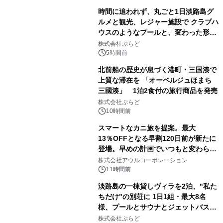
時間に追われず、丸ごと1日淡路島グ
ルメと観光、レジャー施設で クラブハ
ウスのようなプールと、変わった形の
サウナも 「THE BOXY AWAJI」のお
株式会社ぷらど
得な素泊まり連泊プランで
5時間前
北前船の歴史が息づく港町・三国湊で
上質な滞在を 「オーベルジュほまち
三國湊」 1泊2食付の旅行商品を発売
株式会社ぷらど
10時間前
スマートなカニ旅を提案。最大
13％OFFとなる早割120日前が新たに
登場。早めの計画でいつもと変わらぬ
大人の冬旅を。ー夕日ヶ浦温泉「佳松
株式会社アウルコーポレーション
苑 別邸ふうか」ー
11時間前
淡路島の一棟貸しヴィラを2泊、"私た
ちだけ"の別荘に 1日1組・最大8名
様、プールとサウナとジェットバス付
きで Villa Mon Temps AWAJIの連泊
株式会社ぷらど