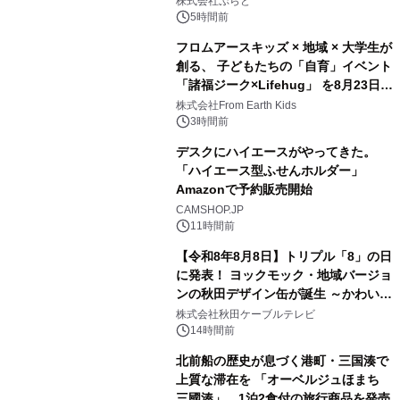
株式会社ぷらど
得な素泊まり連泊プランで
5時間前
フロムアースキッズ × 地域 × 大学生が
創る、 子どもたちの「自育」イベント
「諸福ジーク×Lifehug」 を8月23日
3
(日)開催
株式会社From Earth Kids
3時間前
デスクにハイエースがやってきた。
「ハイエース型ふせんホルダー」
Amazonで予約販売開始
4
CAMSHOP.JP
11時間前
【令和8年8月8日】トリプル「8」の日
に発表！ ヨックモック・地域バージョ
ンの秋田デザイン缶が誕生 ～かわいい
5
秋田犬の子犬と秋田の四季と名所を巡
株式会社秋田ケーブルテレビ
るパッケージ～ 9月1日(火)秋田県内で
14時間前
販売開始
北前船の歴史が息づく港町・三国湊で
上質な滞在を 「オーベルジュほまち
三國湊」 1泊2食付の旅行商品を発売