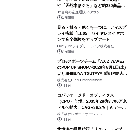
や「天然本まぐろ」など約280商品を
販売！～毎月１０日の定例企画～
JA全農の産直通販JAタウン
1時間前
見る・触る・聴くを一つに。ディスプ
レイ搭載「LL05」ワイヤレスイヤホ
ンで音楽体験をアップデート
LivelyLifeライブリーライフ株式会社
7時間前
プロeスポーツチーム『AXIZ WAVE』
のPOP UP SHOPが2026年8月1日(土)
よりSHIBUYA TSUTAYA 6階 IP書店で
開催決定！！
株式会社ClaN Entertainment
1日前
コパッケージド・オプティクス
（CPO）市場、2035年28億8,700万米
ドルへ拡大、CAGR36.2％｜AIデータ
センター・高速光通信需要が成長を加
株式会社レポートオーシャン
速
1日前
北海道の採用代行「リクルーティブ」