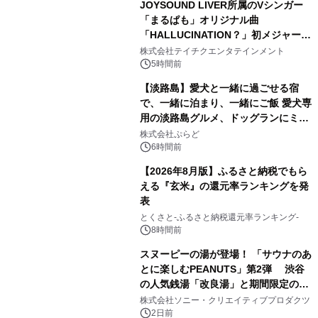
JOYSOUND LIVER所属のVシンガー
「まるぱも」オリジナル曲
「HALLUCINATION？」初メジャー配
3
信リリース決定！
株式会社テイチクエンタテインメント
5時間前
【淡路島】愛犬と一緒に過ごせる宿
で、一緒に泊まり、一緒にご飯 愛犬専
用の淡路島グルメ、ドッグランにミニ
4
プール グランピングとトレーラーハウ
株式会社ぷらど
スの2施設で
6時間前
【2026年8月版】ふるさと納税でもら
える『玄米』の還元率ランキングを発
表
5
とくさと-ふるさと納税還元率ランキング-
8時間前
スヌーピーの湯が登場！ 「サウナのあ
とに楽しむPEANUTS」第2弾 渋谷
の人気銭湯「改良湯」と期間限定のコ
6
ラボレーション サウナイキタイコラ
株式会社ソニー・クリエイティブプロダクツ
ボグッズも発売決定！
2日前