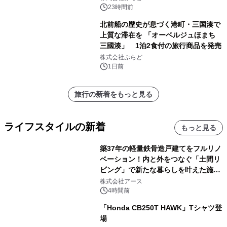
得な素泊まり連泊プランで
23時間前
北前船の歴史が息づく港町・三国湊で
上質な滞在を 「オーベルジュほまち
三國湊」 1泊2食付の旅行商品を発売
株式会社ぷらど
1日前
旅行の新着をもっと見る
ライフスタイルの新着
もっと見る
築37年の軽量鉄骨造戸建てをフルリノ
ベーション！内と外をつなぐ「土間リ
ビング」で新たな暮らしを叶えた施工
事例を株式会社アースが公開
株式会社アース
4時間前
「Honda CB250T HAWK」Tシャツ登
場