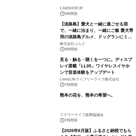
CAMSHOP.JP
5時間前
【淡路島】愛犬と一緒に過ごせる宿
で、一緒に泊まり、一緒にご飯 愛犬専
用の淡路島グルメ、ドッグランにミニ
プール グランピングとトレーラーハウ
株式会社ぷらど
スの2施設で
6時間前
見る・触る・聴くを一つに。ディスプ
レイ搭載「LL05」ワイヤレスイヤホ
ンで音楽体験をアップデート
LivelyLifeライブリーライフ株式会社
7時間前
熊本の花を、熊本の希望へ。
フラワーライフ振興協議会
7時間前
【2026年8月版】ふるさと納税でもら