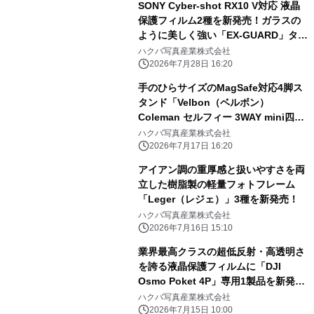
SONY Cyber-shot RX10 V対応 液晶
保護フィルム2種を新発売！ガラスの
ように美しく強い「EX-GUARD」タイ
プと業界最高クラスの透明度を誇る
ハクバ写真産業株式会社
「III」タイプ
2026年7月28日 16:20
手のひらサイズのMagSafe対応4脚ス
タンド「Velbon（ベルボン）
Coleman セルフィー 3WAY mini四
脚」を新発売！
ハクバ写真産業株式会社
2026年7月17日 16:20
アイアン調の重厚感と扱いやすさを両
立した樹脂製の軽量フォトフレーム
「Leger（レジェ）」3種を新発売！
ハクバ写真産業株式会社
2026年7月16日 15:10
業界最高クラスの超低反射・高透明さ
を誇る液晶保護フィルムに「DJI
Osmo Poket 4P」専用1製品を新発
売！
ハクバ写真産業株式会社
2026年7月15日 10:00