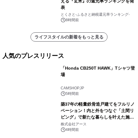
える『玄米』の還元率ランキングを発
表
とくさと-ふるさと納税還元率ランキング-
8時間前
ライフスタイルの新着をもっと見る
人気のプレスリリース
「Honda CB250T HAWK」Tシャツ登
場
1
CAMSHOP.JP
5時間前
築37年の軽量鉄骨造戸建てをフルリノ
ベーション！内と外をつなぐ「土間リ
ビング」で新たな暮らしを叶えた施工
2
事例を株式会社アースが公開
株式会社アース
4時間前