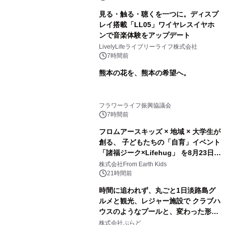
見る・触る・聴くを一つに。ディスプ
レイ搭載「LL05」ワイヤレスイヤホ
ンで音楽体験をアップデート
LivelyLifeライブリーライフ株式会社
7時間前
熊本の花を、熊本の希望へ。
フラワーライフ振興協議会
7時間前
フロムアースキッズ × 地域 × 大学生が
創る、 子どもたちの「自育」イベント
「諸福ジーク×Lifehug」 を8月23日
(日)開催
株式会社From Earth Kids
21時間前
時間に追われず、丸ごと1日淡路島グ
ルメと観光、レジャー施設で クラブハ
ウスのようなプールと、変わった形の
サウナも 「THE BOXY AWAJI」のお
株式会社ぷらど