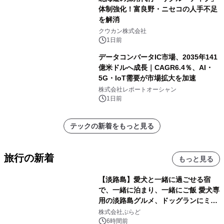
体制強化！富良野・ニセコの人手不足
を解消
クウカン株式会社
1日前
データコンバータIC市場、2035年141
億米ドルへ成長｜CAGR6.4％、AI・
5G・IoT需要が市場拡大を加速
株式会社レポートオーシャン
1日前
テックの新着をもっと見る
旅行の新着
もっと見る
【淡路島】愛犬と一緒に過ごせる宿
で、一緒に泊まり、一緒にご飯 愛犬専
用の淡路島グルメ、ドッグランにミニ
プール グランピングとトレーラーハウ
株式会社ぷらど
スの2施設で
6時間前