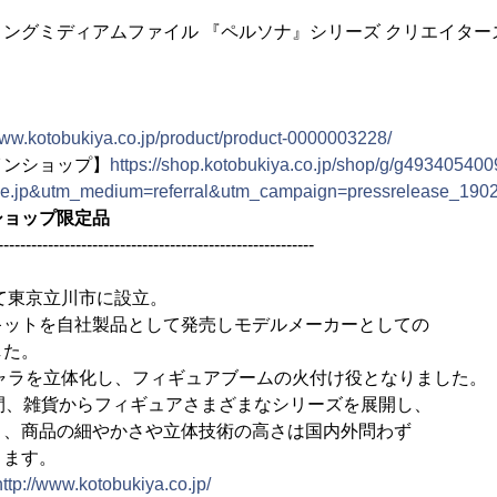
ングミディアムファイル 『ペルソナ』シリーズ クリエイターズv
www.kotobukiya.co.jp/product/product-0000003228/
インショップ】
https://shop.kotobukiya.co.jp/shop/g/g49340540
ne.jp&utm_medium=referral&utm_campaign=pressrelease_190
ショップ限定品
---------------------------------------------------------
して東京立川市に設立。
キットを自社製品として発売しモデルメーカーとしての
した。
キャラを立体化し、フィギュアブームの火付け役となりました。
間、雑貨からフィギュアさまざまなシリーズを展開し、
り、商品の細やかさや立体技術の高さは国内外問わず
ります。
http://www.kotobukiya.co.jp/