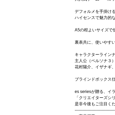
デフォルメを手掛け
ハイセンスで魅力的
A5の程よいサイズ
裏表共に、使いやす
キャラクターライン
主人公（ペルソナ３
花村陽介、イザナギ
ブラインドボックス仕
es seriesが贈
「クリエイターズシ
是非今後もご注目く
-------------------------------