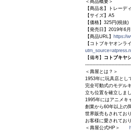
＜商品概要＞
【商品名】トレーディ
【サイズ】A5
【価格】325円(税抜)
【発売日】2019年6月
【商品URL】
https://
【コトブキヤオンラ
utm_source=atpress.
【備考】
コトブキヤ
-------------------------------
＜壽屋とは？＞
1953年に玩具店と
完全可動式のモデル
立ち位置を確立しま
1995年にはアニメ
創業から60年以上の
世界販売もされてお
お客様に愛されてお
＜壽屋公式HP＞